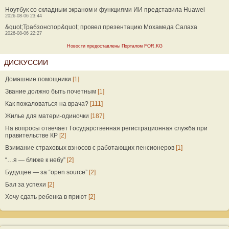
Ноутбук со складным экраном и функциями ИИ представила Huawei
2026-08-06 23:44
&quot;Трабзонспор&quot; провел презентацию Мохамеда Салаха
2026-08-06 22:27
Новости предоставлены Порталом FOR.KG
ДИСКУССИИ
Домашние помощники
[1]
Звание должно быть почетным
[1]
Как пожаловаться на врача?
[111]
Жилье для матери-одиночки
[187]
На вопросы отвечает Государственная регистрационная служба при
правительстве КР
[2]
Взимание страховых взносов с работающих пенсионеров
[1]
“…я — ближе к небу”
[2]
Будущее — за “open source”
[2]
Бал за успехи
[2]
Хочу сдать ребенка в приют
[2]