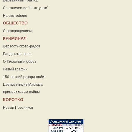
Деревянный трактор
Союзнические “покатушки”
На светофоре
ОБЩЕСТВО
С возвращением!
КРИМИНАЛ
Дерзость скотокрадов
Бандитская воля
ОПЭгэшник и обрез
Левый трафик
150-летний рекорд побит
Цветметчик из Марказа
Криминальные войны
КОРОТКО
Новый Пресняков