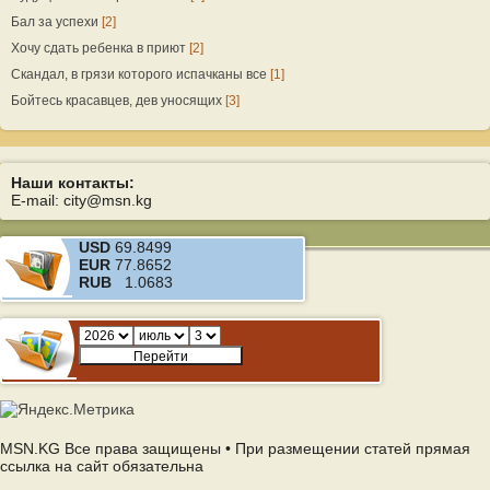
Бал за успехи
[2]
Хочу сдать ребенка в приют
[2]
Скандал, в грязи которого испачканы все
[1]
Бойтесь красавцев, дев уносящих
[3]
Наши контакты:
E-mail: city@msn.kg
USD
69.8499
EUR
77.8652
RUB
1.0683
MSN.KG Все права защищены • При размещении статей прямая
ссылка на сайт обязательна