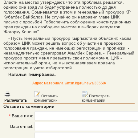
Власти на местах утверждают, что эта проблема решается,
однако она вряд ли будет устранена полностью до дня
голосования. Сомневается в этом и генеральный прокурор КР
Кубатбек Байболов. Не случайно он направил главе ЦИК
письмо с просьбой "обеспечить соблюдение конституционных
прав граждан на свободное участие в выборах депутатов
Жогорку Кенеша".
- Пусть генеральный прокурор Кыргызстана объяснит, каким
образом ЦИК может решить вопрос об участии в процессе
голосования граждан, не имеющих регистрации и прописки, -
незамедлительно среагировал Акылбек Сариев. - Генеральный
прокурор просит меня превысить свои полномочия. ЦИК -
исполнительный орган, не мы устанавливаем правила
регистрации и учета избирателей.
Наталья Тимирбаева.
Адрес материала: //msn.kg/ru/news/33560/
Оставить
Посмотреть
Распечатать
комментарий
комментарии
Оставить комментарий
*
Ваше имя:
Ваш e-mail: