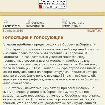
Оставить
Посмотреть
Распечатать
комментарий
комментарии
8 октября 2010
ПОЛИТИКА
Голосящие и голосующие
Главная проблема предстоящих выборов - избиратели.
Во-первых, по мнению независимых наблюдателей, списки
имеющих право голоса были составлены небрежно. В
частности, на избирательных участках значатся люди,
прописанные совсем в других местах, и, наоборот, люди
проживают на участке, но в списках не значатся. Кроме того,
глава Ассоциации "Таза шайлоо" Айнура Усупбекова никак не
может получить ответ на вопрос, откуда за неполных четыре
месяца в республике появились еще 69 тысяч избирателей,
ведь в июньском референдуме участвовало два с небольшим
миллиона человек.
Во-вторых, некоторые избиратели при всем желании не
смогут принять участие в выборах, потому что у них нет
документа, удостоверяющего личность. Особенно много таких
в южном регионе. При этом в паспортных столах не хватает
бланков, чтобы обеспечить документами всех нуждающихся.