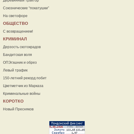
Деревянный трактор
Союзнические “покатушки”
На светофоре
ОБЩЕСТВО
С возвращением!
КРИМИНАЛ
Дерзость скотокрадов
Бандитская воля
ОПЭгэшник и обрез
Левый трафик
150-летний рекорд побит
Цветметчик из Марказа
Криминальные войны
КОРОТКО
Новый Пресняков