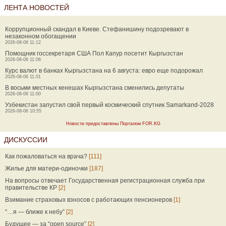
ЛЕНТА НОВОСТЕЙ
Коррупционный скандал в Киеве. Стефанишину подозревают в
незаконном обогащении
2026-08-06 11:12
Помощник госсекретаря США Пол Капур посетит Кыргызстан
2026-08-06 11:06
Курс валют в банках Кыргызстана на 6 августа: евро еще подорожал
2026-08-06 11:01
В восьми местных кенешах Кыргызстана сменились депутаты
2026-08-06 11:00
Узбекистан запустил свой первый космический спутник Samarkand-2028
2026-08-06 10:55
Новости предоставлены Порталом FOR.KG
ДИСКУССИИ
Как пожаловаться на врача?
[111]
Жилье для матери-одиночки
[187]
На вопросы отвечает Государственная регистрационная служба при
правительстве КР
[2]
Взимание страховых взносов с работающих пенсионеров
[1]
“…я — ближе к небу”
[2]
Будущее — за “open source”
[2]