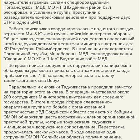
нарушителей границы силами спецподразделений
Погранслужбы, МВД, МО и ГКНБ данный район был
блокирован, а усиленные группы приступили к
разведывательно–поисковым действиям при поддержке двух
БТР и одной БМП.
Работа поисковиков координировалась с поднятого в воздух
вертолета Ми–8 Южной группы войск Министерства обороны.
Общее руководство спецоперацией осуществлял оперативный
штаб под руководством заместителя министра внутренних дел
КР Расулберди Райымбердиева. В штаб вошли представители
Пограничной службы, Минобороны, МВД, спецподразделения
“Скорпион” МО КР и “Шер” Внутренних войск МВД.
Во время поиска вооруженных нарушителей границы были
обнаружены два места привала с остатками костров и следы
приблизительно 7–8 человек, которые вели в сторону
таджикского анклава Ворух.
Параллельно и силовики Таджикистана проводили зачистку
на территории этого анклава. В операции участвовали около
200 сотрудников Министерства внутренних дел соседнего
государства. В итоге в городе Исфара следственно–
оперативная группа по борьбе с организованной
преступностью УВД Согдийской области совместно с бойцами
ОМОН обнаружили шесть вооруженных членов организованной
преступной группы, которые тоже оказали таджикским
милиционерам вооруженное сопротивление. Перестрелка
продолжалась несколько часов. В ходе операции один
сотрудник ОМОН (Согдийская область) получил ранение.