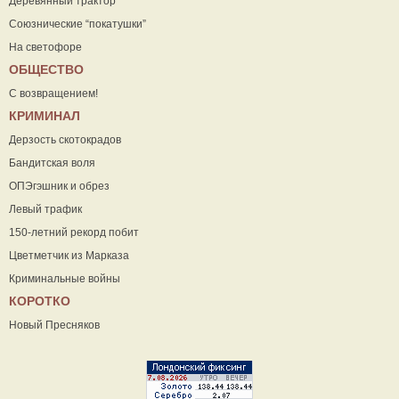
Деревянный трактор
Союзнические “покатушки”
На светофоре
ОБЩЕСТВО
С возвращением!
КРИМИНАЛ
Дерзость скотокрадов
Бандитская воля
ОПЭгэшник и обрез
Левый трафик
150-летний рекорд побит
Цветметчик из Марказа
Криминальные войны
КОРОТКО
Новый Пресняков