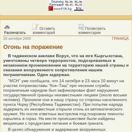
Оставить
Посмотреть
Распечатать
комментарий
комментарии
20 октября 2009
ГРАНИЦА
Огонь на поражение
В таджикском анклаве Ворух, что на юге Кыргызстана,
уничтожены четверо террористов, подозреваемых в
незаконном проникновении на территорию нашей страны и
оказании вооруженного сопротивления нашим
пограничникам. Один задержан.
“МСН” уже сообщала, что 14 октября в 23 часа 10 минут на
участке погранзаставы “Кок–Таш” при несении службы
пограничным нарядом был зафиксирован факт нарушения
государственной границы неизвестными лицами (около восьми
человек). Проникли они в нашу страну со стороны населенного
пункта Чорку (Республика Таджикистан). При попытке наряда
задержать их неизвестные открыли огонь из автоматического
оружия. Но после ответных выстрелов под покровом темноты
скрылись в горах. На месте происшествия были найдены
вещмешки с продуктами питания и боевая граната.
В целях обнаружения и задержания вооруженных