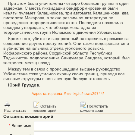
При этом были уничтожены четверо боевиков группы и один
задержан. С места ликвидации бандформирования были
изъяты пулемет Калашникова, три автомата Калашникова, два
пистолета Макарова, а также различная литература по
проведению террористических актов. Последняя позволила
соседям утверждать, что обезврежена одна из
террористических групп Исламского движения Узбекистана.
Кроме того, убитые и задержанный находились в розыске за
совершение других преступлений. Они также подозреваются и
в убийстве начальника отдела уголовного розыска
Исфаринского района Согдийской области Республики
Таджикистан подполковника Саидумара Саидова, который был
застрелен месяц назад.
Между тем в связи с происшедшим высшее руководство
Узбекистана тоже усилило охрану своих границ, приведя все
силовые структуры в повышенную боевую готовность.
Юрий Груздов.
Адрес материала: //msn.kg/ru/news/29744/
Оставить
Посмотреть
Распечатать
комментарий
комментарии
Оставить комментарий
*
Ваше имя: