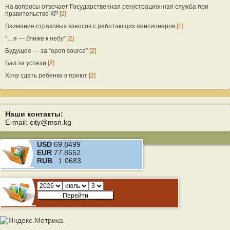
На вопросы отвечает Государственная регистрационная служба при
правительстве КР
[2]
Взимание страховых взносов с работающих пенсионеров
[1]
“…я — ближе к небу”
[2]
Будущее — за “open source”
[2]
Бал за успехи
[2]
Хочу сдать ребенка в приют
[2]
Наши контакты:
E-mail: city@msn.kg
USD
69.8499
EUR
77.8652
RUB
1.0683