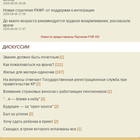
2026-08-06 18:06
Новая стратегия РКФР: от поддержки к интеграции
2026-08-06 17:59
До какого возраста рекомендуется грудное вскармливание, рассказали
врачи
2026-08-06 17:47
Новости предоставлены Порталом FOR.KG
ДИСКУССИИ
Звание должно быть почетным
[1]
Как пожаловаться на врача?
[111]
Жилье для матери-одиночки
[187]
На вопросы отвечает Государственная регистрационная служба при
правительстве КР
[2]
Взимание страховых взносов с работающих пенсионеров
[1]
“…я — ближе к небу”
[2]
Будущее — за “open source”
[2]
Бал за успехи
[2]
Хочу сдать ребенка в приют
[2]
Скандал, в грязи которого испачканы все
[1]