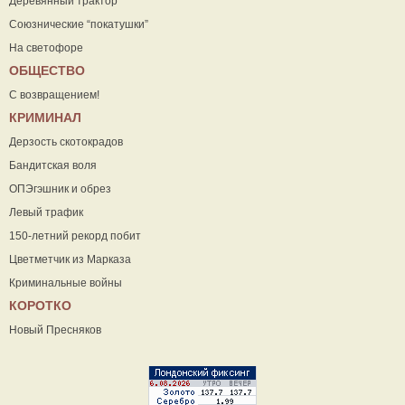
Деревянный трактор
Союзнические “покатушки”
На светофоре
ОБЩЕСТВО
С возвращением!
КРИМИНАЛ
Дерзость скотокрадов
Бандитская воля
ОПЭгэшник и обрез
Левый трафик
150-летний рекорд побит
Цветметчик из Марказа
Криминальные войны
КОРОТКО
Новый Пресняков