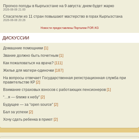
Прогноз погоды в Кыргызстане на 9 августа: днем будет жарко
2026-08-08 21:00
Спасатели из 11 стран повышают мастерство в горах Кыргызстана
2026-08-08 20:26
Новости предоставлены Порталом FOR.KG
ДИСКУССИИ
Домашние помощники
[1]
Звание должно быть почетным
[1]
Как пожаловаться на врача?
[111]
Жилье для матери-одиночки
[187]
На вопросы отвечает Государственная регистрационная служба при
правительстве КР
[2]
Взимание страховых взносов с работающих пенсионеров
[1]
“…я — ближе к небу”
[2]
Будущее — за “open source”
[2]
Бал за успехи
[2]
Хочу сдать ребенка в приют
[2]