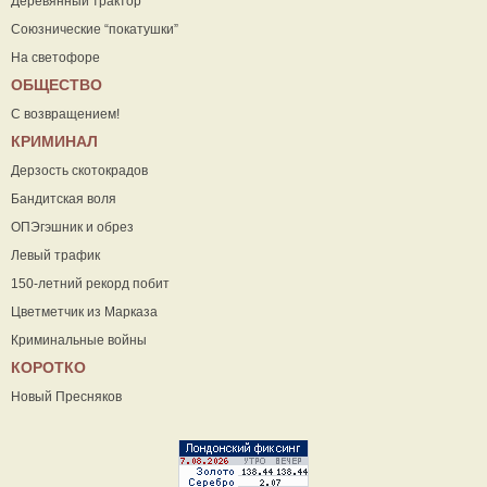
Деревянный трактор
Союзнические “покатушки”
На светофоре
ОБЩЕСТВО
С возвращением!
КРИМИНАЛ
Дерзость скотокрадов
Бандитская воля
ОПЭгэшник и обрез
Левый трафик
150-летний рекорд побит
Цветметчик из Марказа
Криминальные войны
КОРОТКО
Новый Пресняков