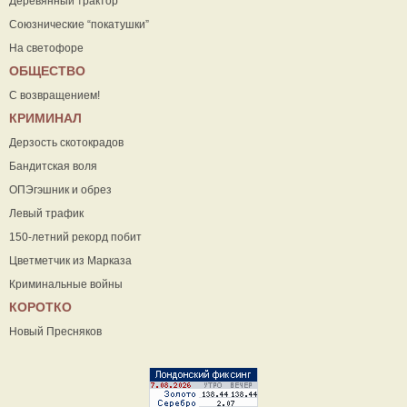
Деревянный трактор
Союзнические “покатушки”
На светофоре
ОБЩЕСТВО
С возвращением!
КРИМИНАЛ
Дерзость скотокрадов
Бандитская воля
ОПЭгэшник и обрез
Левый трафик
150-летний рекорд побит
Цветметчик из Марказа
Криминальные войны
КОРОТКО
Новый Пресняков