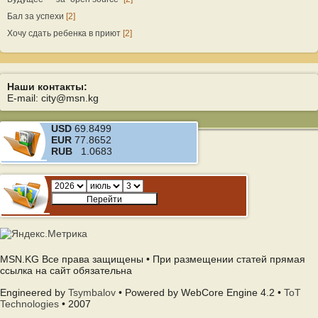
Бал за успехи
[2]
Хочу сдать ребенка в приют
[2]
Наши контакты:
E-mail: city@msn.kg
USD
69.8499
EUR
77.8652
RUB
1.0683
MSN.KG Все права защищены • При размещении статей прямая
ссылка на сайт обязательна
Engineered by
Tsymbalov
• Powered by WebCore Engine 4.2 •
ToT
Technologies
• 2007