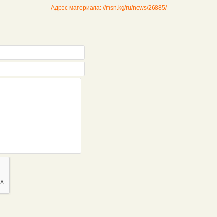
Адрес материала: //msn.kg/ru/news/26885/