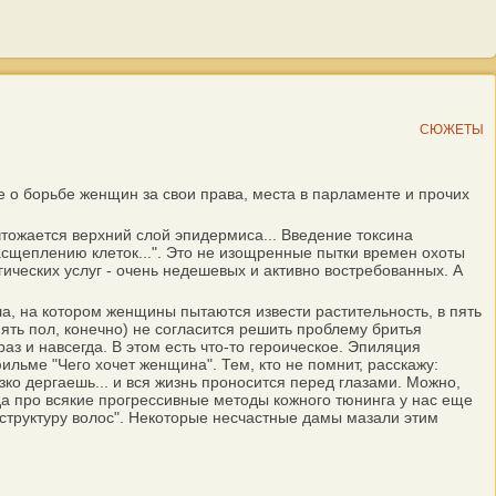
СЮЖЕТЫ
е о борьбе женщин за свои права, места в парламенте и прочих
тожается верхний слой эпидермиса... Введение токсина
сщеплению клеток...". Это не изощренные пытки времен охоты
ических услуг - очень недешевых и активно востребованных. А
, на котором женщины пытаются извести растительность, в пять
ять пол, конечно) не согласится решить проблему бритья
з и навсегда. В этом есть что-то героическое. Эпиляция
ьме "Чего хочет женщина". Тем, кто не помнит, расскажу:
ко дергаешь... и вся жизнь проносится перед глазами. Можно,
да про всякие прогрессивные методы кожного тюнинга у нас еще
 структуру волос". Некоторые несчастные дамы мазали этим