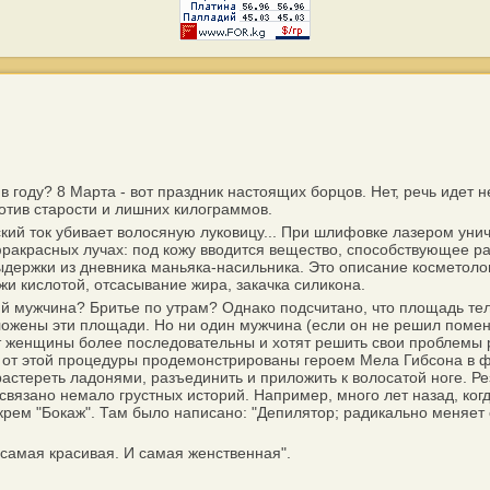
 году? 8 Марта - вот праздник настоящих борцов. Нет, речь идет н
отив старости и лишних килограммов.
кий ток убивает волосяную луковицу... При шлифовке лазером унич
ракрасных лучах: под кожу вводится вещество, способствующее ра
держки из дневника маньяка-насильника. Это описание косметолог
жи кислотой, отсасывание жира, закачка силикона.
 мужчина? Бритье по утрам? Однако подсчитано, что площадь тела
ложены эти площади. Но ни один мужчина (если он не решил помен
от женщины более последовательны и хотят решить свои проблемы ра
т этой процедуры продемонстрированы героем Мела Гибсона в фил
астереть ладонями, разъединить и приложить к волосатой ноге. Рез
связано немало грустных историй. Например, много лет назад, ког
крем "Бокаж". Там было написано: "Депилятор; радикально меняет
 самая красивая. И самая женственная".