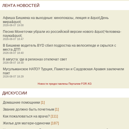
ЛЕНТА НОВОСТЕЙ
Афиша Бишкека на выходные: кинопоказы, лекция и &quot;День
мира&quot;
2026-08-07 19:00
Песню Монеточки убрали из российской версии нового &quot;Человека-
паука&quot;
2026-08-07 18:47
В Бишкеке водитель BYD сбил подростка на велосипеде и скрылся с
места ДТП
2026-08-07 18:40
8 августа: где в регионах отключат свет
2026-08-07 18:30
Мусульманское НАТО? Турция, Пакистан и Саудовская Аравия заключили
пакт
2026-08-07 18:29
Новости предоставлены Порталом FOR.KG
ДИСКУССИИ
Домашние помощники
[1]
Звание должно быть почетным
[1]
Как пожаловаться на врача?
[111]
Жилье для матери-одиночки
[187]