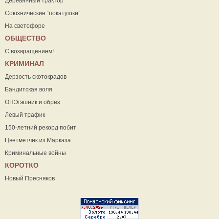
Деревянный трактор
Союзнические “покатушки”
На светофоре
ОБЩЕСТВО
С возвращением!
КРИМИНАЛ
Дерзость скотокрадов
Бандитская воля
ОПЭгэшник и обрез
Левый трафик
150-летний рекорд побит
Цветметчик из Марказа
Криминальные войны
КОРОТКО
Новый Пресняков