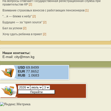
На вопросы отвечает Государственная регистрационная служба при
правительстве КР
[2]
Взимание страховых взносов с работающих пенсионеров
[1]
“…я — ближе к небу”
[2]
Будущее — за “open source”
[2]
Бал за успехи
[2]
Хочу сдать ребенка в приют
[2]
Наши контакты:
E-mail: city@msn.kg
USD
69.8499
EUR
77.8652
RUB
1.0683