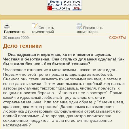
Оставить
Посмотреть
Распечатать
комментарий
комментарии
30 января 2009
СЮЖЕТЫ
Дело техники
Она надежная и скромная, хотя и немного шумная.
Честная и безотказная. Она столько для меня сделала! Как
бы я жила без нее - без бытовой техники?
Человечное отношение к механизмам - вовсе не моя идея.
Первыми по этой тропе прошли владельцы автомобилей.
Сначала они стали называть их железными конями, а затем и
вовсе давать клички. Потом использовать подобный ход начали
авторы рекламных текстов: "Красавица, чистюля, прелесть, к
вещам относится бережно... И жена от нее в восторге". Прямо
какой-то идеальный любовный треугольник: он, она и
стиральная машина. Или вот еще один образец: "У меня швед,
красавец, два метра ростом". Далее намек на замещение
любовника двухметровым холодильником отрабатывается по
полной программе. И то правда, два метра великолепно
сохраненных продуктов - это ли не источник чувственных
наслаждений?