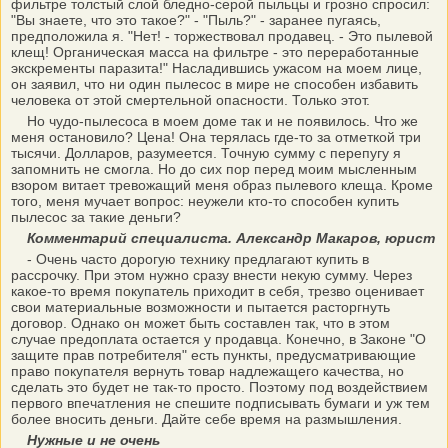
фильтре толстый слой бледно-серой пыльцы и грозно спросил:
"Вы знаете, что это такое?" - "Пыль?" - заранее пугаясь,
предположила я. "Нет! - торжествовал продавец. - Это пылевой
клещ! Органическая масса на фильтре - это переработанные
экскременты паразита!" Насладившись ужасом на моем лице,
он заявил, что ни один пылесос в мире не способен избавить
человека от этой смертельной опасности. Только этот.
Но чудо-пылесоса в моем доме так и не появилось. Что же
меня остановило? Цена! Она терялась где-то за отметкой три
тысячи. Долларов, разумеется. Точную сумму с перепугу я
запомнить не смогла. Но до сих пор перед моим мысленным
взором витает тревожащий меня образ пылевого клеща. Кроме
того, меня мучает вопрос: неужели кто-то способен купить
пылесос за такие деньги?
Комментарий специалиста. Александр Макаров, юрист
- Очень часто дорогую технику предлагают купить в
рассрочку. При этом нужно сразу внести некую сумму. Через
какое-то время покупатель приходит в себя, трезво оценивает
свои материальные возможности и пытается расторгнуть
договор. Однако он может быть составлен так, что в этом
случае предоплата остается у продавца. Конечно, в Законе "О
защите прав потребителя" есть пункты, предусматривающие
право покупателя вернуть товар надлежащего качества, но
сделать это будет не так-то просто. Поэтому под воздействием
первого впечатления не спешите подписывать бумаги и уж тем
более вносить деньги. Дайте себе время на размышления.
Нужные и не очень