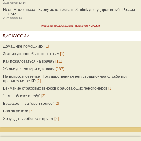
2026-08-08 13:16
Илон Маск отказал Киеву использовать Starlink для ударов вглубь России
— СМИ
2026-08-08 13:01
Новости предоставлены Порталом FOR.KG
ДИСКУССИИ
Домашние помощники
[1]
Звание должно быть почетным
[1]
Как пожаловаться на врача?
[111]
Жилье для матери-одиночки
[187]
На вопросы отвечает Государственная регистрационная служба при
правительстве КР
[2]
Взимание страховых взносов с работающих пенсионеров
[1]
“…я — ближе к небу”
[2]
Будущее — за “open source”
[2]
Бал за успехи
[2]
Хочу сдать ребенка в приют
[2]