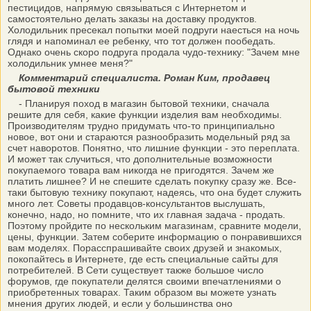
пестицидов, напрямую связываться с Интернетом и
самостоятельно делать заказы на доставку продуктов.
Холодильник пресекал попытки моей подруги наесться на ночь
глядя и напоминал ее ребенку, что тот должен пообедать.
Однако очень скоро подруга продала чудо-технику: "Зачем мне
холодильник умнее меня?"
Комментарий специалиста. Роман Ким, продавец
бытовой техники
- Планируя поход в магазин бытовой техники, сначала
решите для себя, какие функции изделия вам необходимы.
Производителям трудно придумать что-то принципиально
новое, вот они и стараются разнообразить модельный ряд за
счет наворотов. Понятно, что лишние функции - это переплата.
И может так случиться, что дополнительные возможности
покупаемого товара вам никогда не пригодятся. Зачем же
платить лишнее? И не спешите сделать покупку сразу же. Все-
таки бытовую технику покупают, надеясь, что она будет служить
много лет. Советы продавцов-консультантов выслушать,
конечно, надо, но помните, что их главная задача - продать.
Поэтому пройдите по нескольким магазинам, сравните модели,
цены, функции. Затем соберите информацию о понравившихся
вам моделях. Порасспрашивайте своих друзей и знакомых,
покопайтесь в Интернете, где есть специальные сайты для
потребителей. В Сети существует также большое число
форумов, где покупатели делятся своими впечатлениями о
приобретенных товарах. Таким образом вы можете узнать
мнения других людей, и если у большинства оно