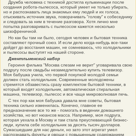
Дружба человека с техникой достигла кульминации после
создания робота-пылесоса, который умеет не только убирать,
но и распознавать лица знакомых ему людей и их голоса,
отыскивать источник звука, поворачивать "голову" к собеседнику
и следовать за ним в течение разговора. Хотя лично мне
попытка разговаривать с пылесосом кажется несколько
шизофреничной.
Но как бы там ни было, сегодня человек и бытовая техника
составляют прочный союз. И если дело когда-нибудь все-таки
дойдет до восстания машин, не сомневаюсь, что холодильники
и пылесосы выступят на нашей стороне.
Джентльменский набор
Героиня фильма "Москва слезам не верит" уговаривала свою
подругу после свадьбы незамедлительно купить телевизор.
Моя бабушка учила, что первой покупкой молодой семьи
должен стать холодильник. Современные молодожены
стремятся обзавестись сразу комплектом бытовой техники, в
который входят холодильник, автоматическая стиральная
машина, телевизор, пылесос и все чаще микроволновая печь.
С тех пор как моя бабушка давала мне советы, бытовая
техника сильно изменилась. Конечно, главное ее
предназначение все то же - помогать в ведении домашнего
хозяйства, но вот нюансов масса. Например, моя подруга,
которая уехала в Москву и там стала преуспевающей бизнес-
леди, купила себе холодильник за десять тысяч долларов.
Сумасшедшие для нас деньги, но зато этот агрегат умел
распознавать фрукты и овощи с повышенным содержанием