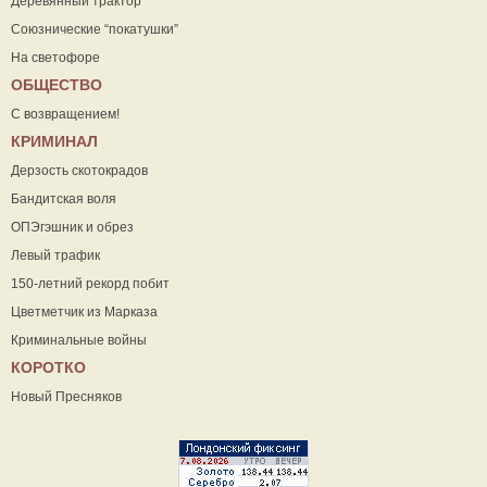
Деревянный трактор
Союзнические “покатушки”
На светофоре
ОБЩЕСТВО
С возвращением!
КРИМИНАЛ
Дерзость скотокрадов
Бандитская воля
ОПЭгэшник и обрез
Левый трафик
150-летний рекорд побит
Цветметчик из Марказа
Криминальные войны
КОРОТКО
Новый Пресняков