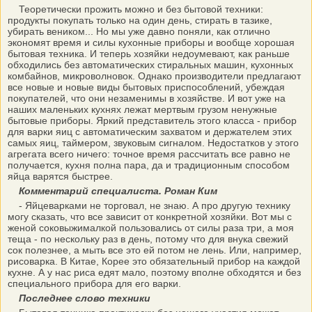
Теоретически прожить можно и без бытовой техники:
продукты покупать только на один день, стирать в тазике,
убирать веником... Но мы уже давно поняли, как отлично
экономят время и силы кухонные приборы и вообще хорошая
бытовая техника. И теперь хозяйки недоумевают, как раньше
обходились без автоматических стиральных машин, кухонных
комбайнов, микроволновок. Однако производители предлагают
все новые и новые виды бытовых приспособлений, убеждая
покупателей, что они незаменимы в хозяйстве. И вот уже на
наших маленьких кухнях лежат мертвым грузом ненужные
бытовые приборы. Яркий представитель этого класса - прибор
для варки яиц с автоматическим захватом и держателем этих
самых яиц, таймером, звуковым сигналом. Недостатков у этого
агрегата всего ничего: точное время рассчитать все равно не
получается, кухня полна пара, да и традиционным способом
яйца варятся быстрее.
Комментарий специалиста. Роман Ким
- Яйцеварками не торговал, не знаю. А про другую технику
могу сказать, что все зависит от конкретной хозяйки. Вот мы с
женой соковыжималкой пользовались от силы раза три, а моя
теща - по нескольку раз в день, потому что для внука свежий
сок полезнее, а мыть все это ей потом не лень. Или, например,
рисоварка. В Китае, Корее это обязательный прибор на каждой
кухне. А у нас риса едят мало, поэтому вполне обходятся и без
специального прибора для его варки.
Последнее слово техники