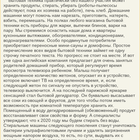
Бытовая техника практически без нашего участия может
хранить продукты, стирать, убирать (роботы-пылесосы
действуют, пока их хозяева на работе), печь хлеб. Домашние
машинки могут помочь нам нарезать, приготовить, натереть,
взбить, перемешать. На полках любого магазина бытовой
техники есть приборы для жарки, выпечки блинов, варки на
пару. Мы стремимся оснастить наши дома и квартиры
кухонными вытяжками, обогревателями, кондиционерами,
водонагревателями. Особо продвинутые потребители
приобретают переносные мини-сауны и домофоны. Простое
перечисление всех видов бытовой техники займет не одну
строчку печатного текста. Но прогресс не стоит на месте. И вот
уже одна английская компания предлагает для очень занятых
родителей домашний прибор, который регулирует время
просмотра телевизора ребенком. Малыш получает
определенное количество жетонов, опускает их в устройство,
которое включает ТВ на определенное время, и, если
следующий жетон по сигналу не опустить в устройство,
телевизор выключится. А на последней парижской ярмарке
сенсацией стал бытовой дегидратор. Он буквально высасывает
все соки из овощей и фруктов, для того чтобы потом иметь
возможность при комнатной температуре хранить их.
Помещенный в воду дегидрированный (обезвоженный) продукт
восстанавливает свои свойства и форму. А специалисты
утверждают, что к 2020 году мы будем стирать без воды.
Стиральные машины следующего поколения станут уничтожать
бактерии ультрафиолетовыми лучами и удалять загрязнения
мощным напором воздуха, то есть, по сути, выдувать их с