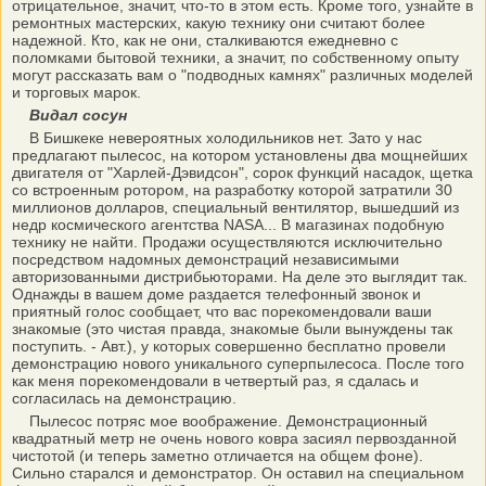
отрицательное, значит, что-то в этом есть. Кроме того, узнайте в
ремонтных мастерских, какую технику они считают более
надежной. Кто, как не они, сталкиваются ежедневно с
поломками бытовой техники, а значит, по собственному опыту
могут рассказать вам о "подводных камнях" различных моделей
и торговых марок.
Видал сосун
В Бишкеке невероятных холодильников нет. Зато у нас
предлагают пылесос, на котором установлены два мощнейших
двигателя от "Харлей-Дэвидсон", сорок функций насадок, щетка
со встроенным ротором, на разработку которой затратили 30
миллионов долларов, специальный вентилятор, вышедший из
недр космического агентства NASA... В магазинах подобную
технику не найти. Продажи осуществляются исключительно
посредством надомных демонстраций независимыми
авторизованными дистрибьюторами. На деле это выглядит так.
Однажды в вашем доме раздается телефонный звонок и
приятный голос сообщает, что вас порекомендовали ваши
знакомые (это чистая правда, знакомые были вынуждены так
поступить. - Авт.), у которых совершенно бесплатно провели
демонстрацию нового уникального суперпылесоса. После того
как меня порекомендовали в четвертый раз, я сдалась и
согласилась на демонстрацию.
Пылесос потряс мое воображение. Демонстрационный
квадратный метр не очень нового ковра засиял первозданной
чистотой (и теперь заметно отличается на общем фоне).
Сильно старался и демонстратор. Он оставил на специальном