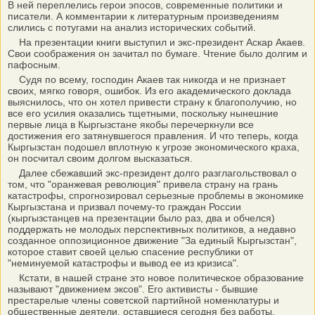
В ней переплелись герои эпосов, современные политики и
писатели. А комментарии к литературным произведениям
слились с потугами на анализ исторических событий.
На презентации книги выступил и экс-президент Аскар Акаев.
Свои соображения он зачитал по бумаге. Чтение было долгим и
пафосным.
Судя по всему, господин Акаев так никогда и не признает
своих, мягко говоря, ошибок. Из его академического доклада
выяснилось, что он хотел привести страну к благополучию, но
все его усилия оказались тщетными, поскольку нынешние
первые лица в Кыргызстане якобы перечеркнули все
достижения его затянувшегося правления. И что теперь, когда
Кыргызстан подошел вплотную к угрозе экономического краха,
он посчитал своим долгом высказаться.
Далее сбежавший экс-президент долго разглагольствовал о
том, что "оранжевая революция" привела страну на грань
катастрофы, спрогнозировал серьезные проблемы в экономике
Кыргызстана и призвал почему-то граждан России
(кыргызстанцев на презентации было раз, два и обчелся)
поддержать не молодых перспективных политиков, а недавно
созданное оппозиционное движение "За единый Кыргызстан",
которое ставит своей целью спасение республики от
"неминуемой катастрофы и вывод ее из кризиса".
Кстати, в нашей стране это новое политическое образование
называют "движением эксов". Его активисты - бывшие
престарелые члены советской партийной номенклатуры и
общественные деятели, оставшиеся сегодня без работы.