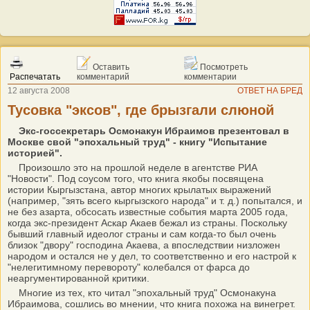
Оставить
Посмотреть
Распечатать
комментарий
комментарии
12 августа 2008
ОТВЕТ НА БРЕД
Тусовка "эксов", где брызгали слюной
Экс-госсекретарь Осмонакун Ибраимов презентовал в
Москве свой "эпохальный труд" - книгу "Испытание
историей".
Произошло это на прошлой неделе в агентстве РИА
"Новости". Под соусом того, что книга якобы посвящена
истории Кыргызстана, автор многих крылатых выражений
(например, "зять всего кыргызского народа" и т. д.) попытался, и
не без азарта, обсосать известные события марта 2005 года,
когда экс-президент Аскар Акаев бежал из страны. Поскольку
бывший главный идеолог страны и сам когда-то был очень
близок "двору" господина Акаева, а впоследствии низложен
народом и остался не у дел, то соответственно и его настрой к
"нелегитимному перевороту" колебался от фарса до
неаргументированной критики.
Многие из тех, кто читал "эпохальный труд" Осмонакуна
Ибраимова, сошлись во мнении, что книга похожа на винегрет.