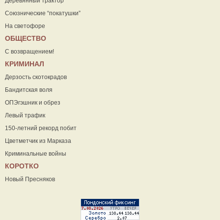
Деревянный трактор
Союзнические “покатушки”
На светофоре
ОБЩЕСТВО
С возвращением!
КРИМИНАЛ
Дерзость скотокрадов
Бандитская воля
ОПЭгэшник и обрез
Левый трафик
150-летний рекорд побит
Цветметчик из Марказа
Криминальные войны
КОРОТКО
Новый Пресняков