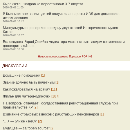
Кыргызстан: кадровые перестановки 3-7 августа
2026-08-08 11:00
В Кыргызстане восемь детей получили аппараты ИВЛ для домашнего
использования
2026-08-08 10:42
Минкультуры опровергло передачу двух этажей Исторического музея
Китаю
2026-08-08 10:37
Воловодова: &quot;Ошибка медиатора может стоить людям возможности
договориться&quot;
2026-08-08 10:30
Новости предоставлены Порталом FOR.KG
ДИСКУССИИ
Домашние помощники
[1]
Звание должно быть почетным
[1]
Как пожаловаться на врача?
[111]
Жилье для матери-одиночки
[187]
На вопросы отвечает Государственная регистрационная служба при
правительстве КР
[2]
Взимание страховых взносов с работающих пенсионеров
[1]
“…я — ближе к небу”
[2]
Будущее — за “open source”
[2]