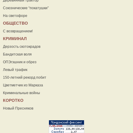
Деревянный трактор
Союзнические “покатушки”
На светофоре
ОБЩЕСТВО
С возвращением!
КРИМИНАЛ
Дерзость скотокрадов
Бандитская воля
ОПЭгэшник и обрез
Левый трафик
150-летний рекорд побит
Цветметчик из Марказа
Криминальные войны
КОРОТКО
Новый Пресняков