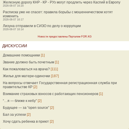
Железную дорогу КНР - КР - РУз могут продлить через Каспий в Европу
2026-08-07 16:20
Расписка уже не спасет: правила борьбы с мошенничеством хотят
изменить
2026-08-07 16:17
Лизуна отправили в СИЗО по делу о коррупции
2026-08-07 16:14
Новости предоставлены Порталом FOR.KG
ДИСКУССИИ
Домашние помощники
[1]
Звание должно быть почетным
[1]
Как пожаловаться на врача?
[111]
Жилье для матери-одиночки
[187]
На вопросы отвечает Государственная регистрационная служба при
правительстве КР
[2]
Взимание страховых взносов с работающих пенсионеров
[1]
“…я — ближе к небу”
[2]
Будущее — за “open source”
[2]
Бал за успехи
[2]
Хочу сдать ребенка в приют
[2]