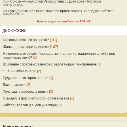
При Союзе журналистов Узбекистана создан совет блогеров
2026-08-10 10:20
Конкурс директоров школ: начался прием заявок на следующий этап
2026-08-10 10:12
Новости предоставлены Порталом FOR.KG
ДИСКУССИИ
Как пожаловаться на врача?
[111]
Жилье для матери-одиночки
[187]
На вопросы отвечает Государственная регистрационная служба при
правительстве КР
[2]
Взимание страховых взносов с работающих пенсионеров
[1]
“…я — ближе к небу”
[2]
Будущее — за “open source”
[2]
Бал за успехи
[2]
Хочу сдать ребенка в приют
[2]
Скандал, в грязи которого испачканы все
[1]
Бойтесь красавцев, дев уносящих
[3]
Наши контакты: