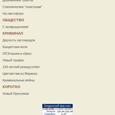
Деревянный трактор
Союзнические “покатушки”
На светофоре
ОБЩЕСТВО
С возвращением!
КРИМИНАЛ
Дерзость скотокрадов
Бандитская воля
ОПЭгэшник и обрез
Левый трафик
150-летний рекорд побит
Цветметчик из Марказа
Криминальные войны
КОРОТКО
Новый Пресняков