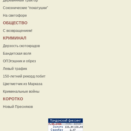
Деревянный трактор
Союзнические “покатушки”
На светофоре
ОБЩЕСТВО
С возвращением!
КРИМИНАЛ
Дерзость скотокрадов
Бандитская воля
ОПЭгэшник и обрез
Левый трафик
150-летний рекорд побит
Цветметчик из Марказа
Криминальные войны
КОРОТКО
Новый Пресняков