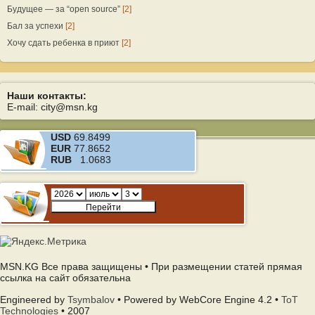
Будущее — за “open source”
[2]
Бал за успехи
[2]
Хочу сдать ребенка в приют
[2]
Наши контакты:
E-mail: city@msn.kg
USD
69.8499
EUR
77.8652
RUB
1.0683
MSN.KG Все права защищены • При размещении статей прямая
ссылка на сайт обязательна
Engineered by
Tsymbalov
• Powered by WebCore Engine 4.2 •
ToT
Technologies
• 2007