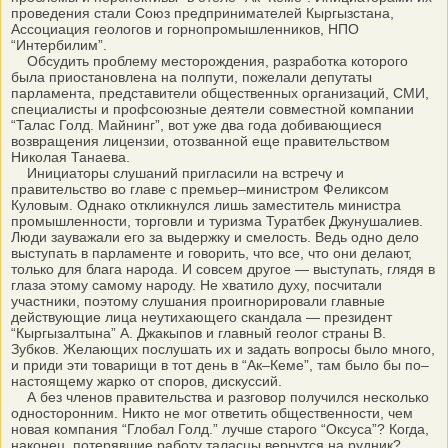
проведения стали Союз предпринимателей Кыргызстана,
Ассоциация геологов и горнопромышленников, НПО
“Интербилим”.
Обсудить проблему месторождения, разработка которого
была приостановлена на полпути, пожелали депутаты
парламента, представители общественных организаций, СМИ,
специалисты и профсоюзные деятели совместной компании
“Талас Голд. Майнинг”, вот уже два года добивающиеся
возвращения лицензии, отозванной еще правительством
Николая Танаева.
Инициаторы слушаний пригласили на встречу и
правительство во главе с премьер–министром Феликсом
Куловым. Однако откликнулся лишь заместитель министра
промышленности, торговли и туризма Туратбек Джунушалиев.
Люди зауважали его за выдержку и смелость. Ведь одно дело
выступать в парламенте и говорить, что все, что они делают,
только для блага народа. И совсем другое — выступать, глядя в
глаза этому самому народу. Не хватило духу, посчитали
участники, поэтому слушания проигнорировали главные
действующие лица неутихающего скандала — президент
“Кыргызалтына” А. Джакыпов и главный геолог страны В.
Зубков. Желающих послушать их и задать вопросы было много,
и приди эти товарищи в тот день в “Ак–Кеме”, там было бы по–
настоящему жарко от споров, дискуссий.
А без членов правительства и разговор получился несколько
односторонним. Никто не мог ответить общественности, чем
новая компания “Глобал Голд.” лучше старого “Оксуса”? Когда,
наконец, потерявшие работу таласцы вернутся на рудник?