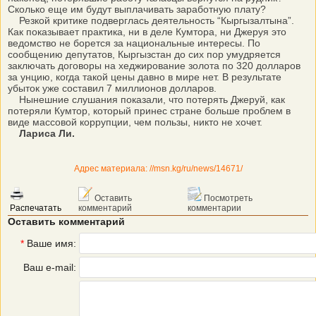
Сколько еще им будут выплачивать заработную плату?
Резкой критике подверглась деятельность “Кыргызалтына”.
Как показывает практика, ни в деле Кумтора, ни Джеруя это
ведомство не борется за национальные интересы. По
сообщению депутатов, Кыргызстан до сих пор умудряется
заключать договоры на хеджирование золота по 320 долларов
за унцию, когда такой цены давно в мире нет. В результате
убыток уже составил 7 миллионов долларов.
Нынешние слушания показали, что потерять Джеруй, как
потеряли Кумтор, который принес стране больше проблем в
виде массовой коррупции, чем пользы, никто не хочет.
Лариса Ли.
Адрес материала: //msn.kg/ru/news/14671/
Оставить
Посмотреть
Распечатать
комментарий
комментарии
Оставить комментарий
*
Ваше имя:
Ваш e-mail: