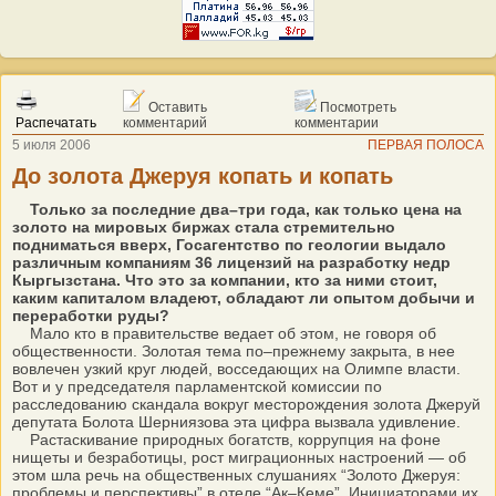
Оставить
Посмотреть
Распечатать
комментарий
комментарии
5 июля 2006
ПЕРВАЯ ПОЛОСА
До золота Джеруя копать и копать
Только за последние два–три года, как только цена на
золото на мировых биржах стала стремительно
подниматься вверх, Госагентство по геологии выдало
различным компаниям 36 лицензий на разработку недр
Кыргызстана. Что это за компании, кто за ними стоит,
каким капиталом владеют, обладают ли опытом добычи и
переработки руды?
Мало кто в правительстве ведает об этом, не говоря об
общественности. Золотая тема по–прежнему закрыта, в нее
вовлечен узкий круг людей, восседающих на Олимпе власти.
Вот и у председателя парламентской комиссии по
расследованию скандала вокруг месторождения золота Джеруй
депутата Болота Шерниязова эта цифра вызвала удивление.
Растаскивание природных богатств, коррупция на фоне
нищеты и безработицы, рост миграционных настроений — об
этом шла речь на общественных слушаниях “Золото Джеруя:
проблемы и перспективы” в отеле “Ак–Кеме”. Инициаторами их