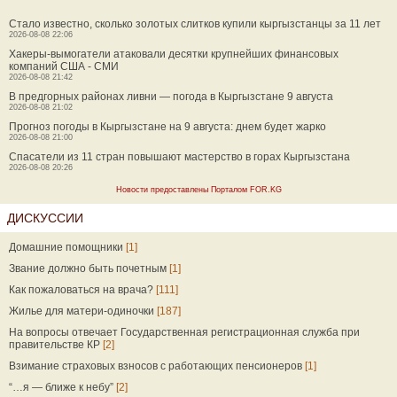
Стало известно, сколько золотых слитков купили кыргызстанцы за 11 лет
2026-08-08 22:06
Хакеры-вымогатели атаковали десятки крупнейших финансовых
компаний США - СМИ
2026-08-08 21:42
В предгорных районах ливни — погода в Кыргызстане 9 августа
2026-08-08 21:02
Прогноз погоды в Кыргызстане на 9 августа: днем будет жарко
2026-08-08 21:00
Спасатели из 11 стран повышают мастерство в горах Кыргызстана
2026-08-08 20:26
Новости предоставлены Порталом FOR.KG
ДИСКУССИИ
Домашние помощники
[1]
Звание должно быть почетным
[1]
Как пожаловаться на врача?
[111]
Жилье для матери-одиночки
[187]
На вопросы отвечает Государственная регистрационная служба при
правительстве КР
[2]
Взимание страховых взносов с работающих пенсионеров
[1]
“…я — ближе к небу”
[2]