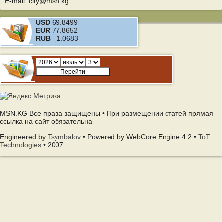
E-mail: city@msn.kg
USD
69.8499
EUR
77.8652
RUB
1.0683
MSN.KG Все права защищены • При размещении статей прямая
ссылка на сайт обязательна
Engineered by
Tsymbalov
• Powered by WebCore Engine 4.2 •
ToT
Technologies
• 2007