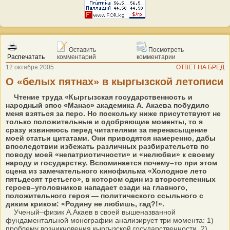
Оставить
Посмотреть
Распечатать
комментарий
комментарии
12 октября 2005
ОТВЕТ НА БРЕД
О «белых пятнах» в кыргызской летописи
Чтение труда «Кыргызская государственность и
народный эпос «Манас» академика А. Акаева побудило
меня взяться за перо. Но поскольку ниже присутствуют не
только положительные и одобряющие моменты, то я
сразу извиняюсь перед читателями за перенасыщение
моей статьи цитатами. Они приводятся намеренно, дабы
впоследствии избежать различных разбирательств по
поводу моей «непатриотичности» и «нелюбви» к своему
народу и государству. Вспоминается почему–то при этом
сцена из замечательного кинофильма «Холодное лето
пятьдесят третьего», в котором один из второстепенных
героев–уголовников нападает сзади на главного,
положительного героя — политического ссыльного с
диким криком: «Родину не любишь, гад?!».
Ученый–физик А.Акаев в своей вышеназванной
фундаментальной монографии анализирует три момента: 1)
проблему возникновения кыргызской государственности, 2)