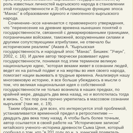
роль известных личностей кыргызского народа в становлении
этой государственности и 3) объединяющую функцию эпоса
“Манас” в образовании единого и гомогенного кыргызского
народа.
Сочинение–эссе начинается с правомерного утверждения,
что “перенесение на древние времена нынешних понятий о
государственности, связанной с демаркированными границами,
пограничными войсками, таможней, вооруженными силами и
другими сопутствующими атрибутами, не отвечало бы
историческим реалиям” (Акаев А. “Кыргызская
государственность и народный эпос “Манас”. Бишкек: “Учкун”,
2002, с. 16). И далее автор творчески развивает идею
государственности, понимая под этим термином великую
национальную идею, “которая веками живет в сознании людей,
ведет их на ратный подвиг и на жертвы во имя своего народа,
помогает нации выживать в трудные времена. Анализируя нашу
многовековую историю, я все больше убеждаюсь в мысли о
том, что великая национальная идея о собственной
государственности не только возникла в наших предках, по
крайней мере, двадцать два века назад, но и воплотилась тогда
в жизнь. С тех пор она прочно укрепилась в массовом сознании
кыргызов” (там же, с. 19).
Таким образом, для всех, кто интересуется этой проблемой,
устанавливается временной предел в ретроспективе —
двадцать два века тому назад. А чтобы быть более точным,
автор ссылается в своей работе на “Исторические записки”
китайского ученого–историка древности Сыма Цяня, который
сообщал о том, что ”в 201 году до н. э. хуннский правитель