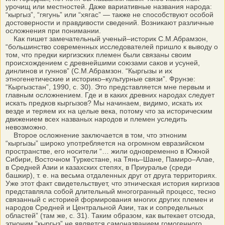
урочищ или местностей. Даже вариативные названия народа:
“кыргыз”, “гягунь” или “хягас” — также не способствуют особой
достоверности и правдивости сведений. Возникают различные
осложнения при понимании.
Как пишет замечательный ученый–историк С.М.Абрамзон,
“большинство современных исследователей пришло к выводу о
том, что предки киргизских племен были связаны своим
происхождением с древнейшими союзами саков и усуней,
динлинов и гуннов” (С.М.Абрамзон. “Кыргызы и их
этногенетические и историко–культурные связи”. Фрунзе:
“Кыргызстан”, 1990, с. 30). Это представляется мне первым и
главным осложнением. Где и в каких древних народах следует
искать предков кыргызов? Мы начинаем, видимо, искать их
везде и теряем их на целые века, потому что за историческим
движением всех названых народов и племен уследить
невозможно.
Второе осложнение заключается в том, что этноним
“кыргызы” широко употребляется на огромном евразийском
пространстве, его носители “… жили одновременно в Южной
Сибири, Восточном Туркестане, на Тянь–Шане, Памиро–Алае,
в Средней Азии и казахских степях, в Приуралье (среди
башкир), т. е. на весьма отдаленных друг от друга территориях.
Уже этот факт свидетельствует, что этническая история киргизов
представляла собой длительный многогранный процесс, тесно
связанный с историей формирования многих других племен и
народов Средней и Центральной Азии, так и сопредельных
областей” (там же, с. 31). Таким образом, как вытекает отсюда,
этноним “кыргыз” не является самоназванием гомогенного