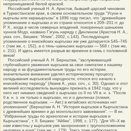
непроницаемой белой краской.
Российский ученый Н. А. Аристов, бывший царский чиновник
в Туркестанском крае, в своем основательном труде “Усуни и
кыргызы или каракыргызы” в 1896 году писал, что “древнейшее
упоминание о кыргызах и их стране относится к 209–201 гг. до
Р. Х., когда в числе северных владений, покоренных шаньюем
хуннов Модэ, названо Гэгунь наряду с Динлином (Аристов Н. А.,
указ. соч., Бишкек: “Илим”, 2002, с.143). Последующее
упоминание о енисейских кыргызах им уже датируется 545–745
г. (там же, с. 152), а о тянь–шаньских кыргызах — 568 г. (там же,
с. 211). И здесь имеется разрыв во времени в семь с половиной
веков!
Российский ученый А. Н. Бернштам, “заслуживающий
глубочайшего уважения кыргызов за свои симпатии к нашему
народу и за фундаментальные труды по его истории,
значительное внимание уделял историческому процессу
складывания кыргызской народности, относя его начало к
енисейскому периоду” (Акаев А., указ. соч., с. 30). Однако и этот
великий исследователь вынужден признать в 1942 году, что у
него нет никаких сведений о кыргызах со II по VII в. н. э. “После
II в. н. э. не только о кыргызах, но и о динлинах (племя,
родственное кыргызам. — Авт.) в китайских источниках нет
упоминания” (Бернштам А. Н. “История кыргызов и Кыргызстана
с древнейших времен и до монгольского завоевания”. — В кн:
“Избранные труды по археологии и истории кыргызов и
Кыргызстана”, т. II. Бишкек: “Айбек”, 1998, с. 177). “Для VII–Х вв.
нам известны у кыргызов уже захоронения с трупоположением
человека и коня” (там же, с. 179). Здесь тоже наблюдается