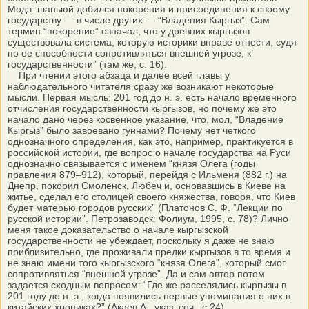
Модэ–шаньюй добился покорения и присоединения к своему
государству — в числе других — “Владения Кыргыз”. Сам
термин “покорение” означал, что у древних кыргызов
существовала система, которую историки вправе отнести, судя
по ее способности сопротивляться внешней угрозе, к
государственности” (там же, с. 16).
При чтении этого абзаца и далее всей главы у
наблюдательного читателя сразу же возникают некоторые
мысли. Первая мысль: 201 год до н. э. есть начало временного
отчисления государственности кыргызов, но почему же это
начало дано через косвенное указание, что, мол, “Владение
Кыргыз” было завоевано гуннами? Почему нет четкого
однозначного определения, как это, например, практикуется в
российской истории, где вопрос о начале государства на Руси
однозначно связывается с именем “князя Олега (годы
правления 879–912), который, перейдя с Ильменя (882 г.) на
Днепр, покорил Смоленск, Любеч и, основавшись в Киеве на
житье, сделал его столицей своего княжества, говоря, что Киев
будет матерью городов русских” (Платонов С. Ф. “Лекции по
русской истории”. Петрозаводск: Фолиум, 1995, с. 78)? Лично
меня такое доказательство о начале кыргызской
государственности не убеждает, поскольку я даже не знаю
приблизительно, где проживали предки кыргызов в то время и
не знаю имени того кыргызского “князя Олега”, который смог
сопротивляться “внешней угрозе”. Да и сам автор потом
задается сходным вопросом: “Где же расселялись кыргызы в
201 году до н. э., когда появились первые упоминания о них в
китайских хрониках?” (Акаев А., указ. соч., с.24).