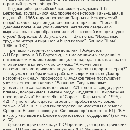
огромный временной пробел.
Выдающийся российский востоковед академик В. В.
Бартольд, трудившийся над проблемой истории Тянь–Шаня, в
изданной в 1963 году монографии “Кыргызы. Исторический
очерк” также с научной достоверностью признает: “После II в.
динлины больше не упоминаются; нет также сведений о
кыргызах вплоть до образования в VI в. кочевой империи турок–
огузов” (Бартольд В. В., указ. соч. — Цит. по кн.: “Избранные
труды по истории кыргызов и Кыргызстана”. Бишкек: “Шам”,
1996, с. 181).
Три таких исторических светила, как Н.А.Аристов,
А.Н.Бернштам и В.В.Бартольд, не имеют никаких сведений о
пятивековом местонахождении целого народа, так как о них нет
упоминаний в китайских источниках. “А может быть,
современная историческая наука уже сделала прорыв вперед?”
— подумал я и обратился к работам современников. Доктор
исторических наук, профессор Ю.Худяков также постулирует
уже известное положение: “Владения Гягунь впервые
упоминают в ханьских источниках в 201 г. до н. э. среди других
племен, покоренных шаньюем Моду” (Худяков Ю. “Кыргызы на
просторах Азии” Бишкек: Фонд “Сорос — Кыргызстан”, 1995, с.
42). И у него наблюдается огромный пробел в семь веков:
только “с VI в. н. э. кыргызы определенно известны на землях
Среднего Енисея к северу от Саянских гор” (там же, с. 51). “В VI
в н. э. у кыргызов на Енисее образовалось государство” (там же,
с. 52).
Доктор исторических наук Т.К.Чоротегин, доктор исторических
наук Т.Н.Омурбеков и исследователь Л.Ю.Марченко в