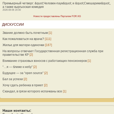
Премьерный четверг: &quot;Человек-паук&quot; и &quot;Смешарики&quot;,
а также кыргызская комедия
2026-08-06 20:00
Новости предоставлены Порталом FOR.KG
ДИСКУССИИ
Звание должно быть почетным
[1]
Как пожаловаться на врача?
[111]
Жилье для матери-одиночки
[187]
На вопросы отвечает Государственная регистрационная служба при
правительстве КР
[2]
Взимание страховых взносов с работающих пенсионеров
[1]
“…я — ближе к небу”
[2]
Будущее — за “open source”
[2]
Бал за успехи
[2]
Хочу сдать ребенка в приют
[2]
Скандал, в грязи которого испачканы все
[1]
Наши контакты: