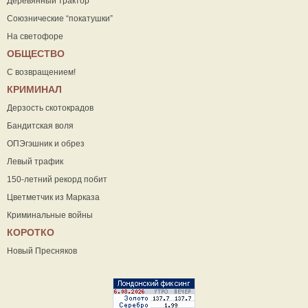
Деревянный трактор
Союзнические “покатушки”
На светофоре
ОБЩЕСТВО
С возвращением!
КРИМИНАЛ
Дерзость скотокрадов
Бандитская воля
ОПЭгэшник и обрез
Левый трафик
150-летний рекорд побит
Цветметчик из Марказа
Криминальные войны
КОРОТКО
Новый Пресняков