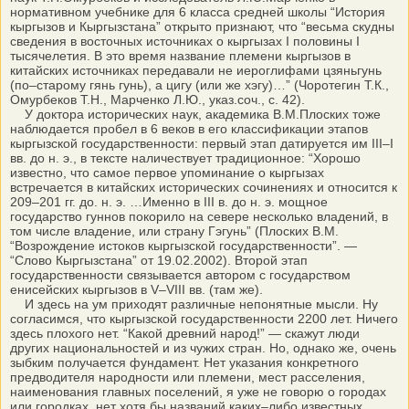
нормативном учебнике для 6 класса средней школы “История
кыргызов и Кыргызстана” открыто признают, что “весьма скудны
сведения в восточных источниках о кыргызах I половины I
тысячелетия. В это время название племени кыргызов в
китайских источниках передавали не иероглифами цзяньгунь
(по–старому гянь гунь), а цигу (или же хэгу)…” (Чоротегин Т.К.,
Омурбеков Т.Н., Марченко Л.Ю., указ.соч., с. 42).
У доктора исторических наук, академика В.М.Плоских тоже
наблюдается пробел в 6 веков в его классификации этапов
кыргызской государственности: первый этап датируется им III–I
вв. до н. э., в тексте наличествует традиционное: “Хорошо
известно, что самое первое упоминание о кыргызах
встречается в китайских исторических сочинениях и относится к
209–201 гг. до. н. э. …Именно в III в. до н. э. мощное
государство гуннов покорило на севере несколько владений, в
том числе владение, или страну Гэгунь” (Плоских В.М.
“Возрождение истоков кыргызской государственности”. —
“Слово Кыргызстана” от 19.02.2002). Второй этап
государственности связывается автором с государством
енисейских кыргызов в V–VIII вв. (там же).
И здесь на ум приходят различные непонятные мысли. Ну
согласимся, что кыргызской государственности 2200 лет. Ничего
здесь плохого нет. “Какой древний народ!” — скажут люди
других национальностей и из чужих стран. Но, однако же, очень
зыбким получается фундамент. Нет указания конкретного
предводителя народности или племени, мест расселения,
наименования главных поселений, я уже не говорю о городах
или городках, нет хотя бы названий каких–либо известных