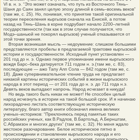
VI в. н. э. “Это может означать, что путь из Восточного Тянь–
Шаня до Саян занял целую эпоху длиной в семь–восемь веков”
(там же, с. 25). Но, понимая, что принятие такой оригинальной
теории переселения кыргызов сначала на Енисей, а потом
назад на Тянь–Шань в корне подрубает начало 2200–летней
государственности (так как в этом случае получается, что
Модэ–шаньюй не покорял кыргызов) ученый отказывается от
этой точки зрения.
Вторая возникшая мысль — недоумение: слишком большими
представляются пробелы в предлагаемой трактовке кыргызской
истории и государственности. Исходный пункт установлен —
201 год до н. э. Однако первое упоминание имени кыргызского
вождя Барс–бека датируется 711 годом н. э.(там же, с. 83),
последующее — ажо Тапу Алп Сола — 842 годом (там же, с.
18). Даже супервнимательное чтение труда не предлагает
никакой картины исторических событий в жизни кыргызского
народа в этот период — от 201 года до н. э. до 711 года н.э.
Девять веков выпадают напрочь. Народ исчезает в никуда!
Но ведь такого быть никак не может! Не способен целый
народ исчезнуть в истории на такой большой срок. И я начинаю
лихорадочно листать соответствующую историческую
литературу, благо автор книги обозначил имена великих
ученых–историков: “Преклоняюсь перед памятью таких
российских ученых, как В.Радлов, В.Бартольд, А.Бернштам,
С.Абрамзон и многих других” (там же, с. 32). Но меня ждало
жестокое разочарование. Белое историческое пятно в
происхождении и становлении кыргызского народа и его
государственности не исчезло, а, напротив, гуще покрылось