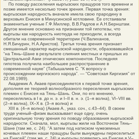
По поводу расселения кыргызских пращуров того времени и
позже имеется несколько точек зрения. Первая точка зрения:
кыргызская народность вначале имела свою прародину в
верховьях Енисея в Минусинской котловине. Ее отстаивали
знаменитые ученые Г.Ф.Миллер, В.В.Радлов и А.Н.Бернштам.
Другое мнение основано на признании той гипотезы, что
кыргызы как народность ниоткуда не приходили, а всегда
обитали на современной территории (Ч.Валиханов,
Н.Я.Бичурин, Н.А.Аристов). Третья точка зрения признает
смешанный характер кыргызской народности, образовавшейся
“на Тянь–Шане в результате слияния местных и пришлых из
Центральной Азии этнических компонентов. Последняя
гипотеза получила наибольшее распространение в
современной науке” (Табышалиев С. “К вопросу о
происхождении киргизского народа”. — “Советская Киргизия” от
22.08.1989).
Академик А. Акаев присоединяется к первой точке зрения,
дополняя ее теорией волнообразного переселения кыргызских
племен с Енисея на Тянь–Шань. Они, по его мнению,
переселялись в I в. до н. э. и I–II в. н. э. (1–я волна), VI–VIII вв.
(2–я волна), IX–X в. (3–я волна) и
XIII в. (4–я волна) (Акаев А., указ. соч., с.43–44). В своем
труде ученый–физик высказывает еще одну, очень
оригинальную точку зрения по поводу образования кыргызской
народности. Сначала, мол, кыргызы жили на Восточном Тянь–
Шане (там же, с. 24). “А затем под натиском чужеземных
кочевых племен наши пращуры были вынуждены переселиться
на Енисей” (там же, с. 24) и кыргызы появились на Енисее в V–