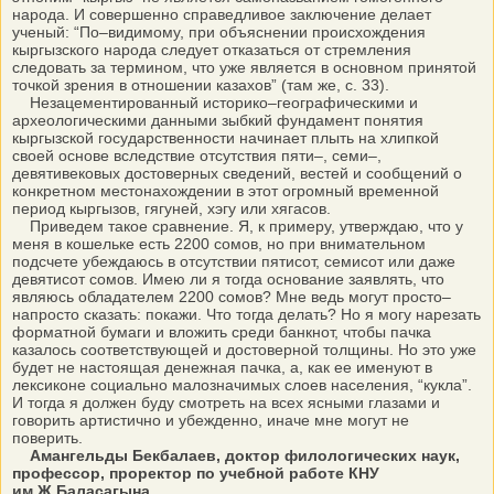
народа. И совершенно справедливое заключение делает
ученый: “По–видимому, при объяснении происхождения
кыргызского народа следует отказаться от стремления
следовать за термином, что уже является в основном принятой
точкой зрения в отношении казахов” (там же, с. 33).
Незацементированный историко–географическими и
археологическими данными зыбкий фундамент понятия
кыргызской государственности начинает плыть на хлипкой
своей основе вследствие отсутствия пяти–, семи–,
девятивековых достоверных сведений, вестей и сообщений о
конкретном местонахождении в этот огромный временной
период кыргызов, гягуней, хэгу или хягасов.
Приведем такое сравнение. Я, к примеру, утверждаю, что у
меня в кошельке есть 2200 сомов, но при внимательном
подсчете убеждаюсь в отсутствии пятисот, семисот или даже
девятисот сомов. Имею ли я тогда основание заявлять, что
являюсь обладателем 2200 сомов? Мне ведь могут просто–
напросто сказать: покажи. Что тогда делать? Но я могу нарезать
форматной бумаги и вложить среди банкнот, чтобы пачка
казалось соответствующей и достоверной толщины. Но это уже
будет не настоящая денежная пачка, а, как ее именуют в
лексиконе социально малозначимых слоев населения, “кукла”.
И тогда я должен буду смотреть на всех ясными глазами и
говорить артистично и убежденно, иначе мне могут не
поверить.
Амангельды Бекбалаев, доктор филологических наук,
профессор, проректор по учебной работе КНУ
им.Ж.Баласагына.