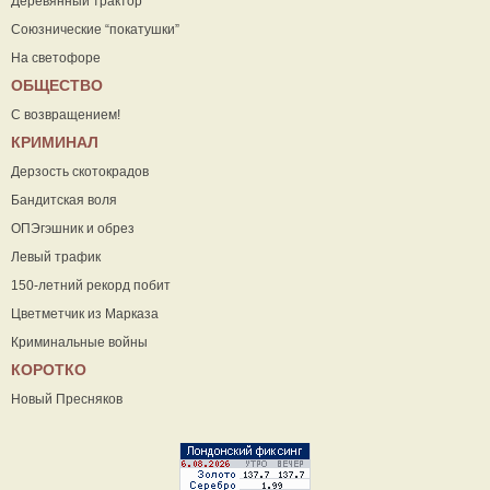
Деревянный трактор
Союзнические “покатушки”
На светофоре
ОБЩЕСТВО
С возвращением!
КРИМИНАЛ
Дерзость скотокрадов
Бандитская воля
ОПЭгэшник и обрез
Левый трафик
150-летний рекорд побит
Цветметчик из Марказа
Криминальные войны
КОРОТКО
Новый Пресняков