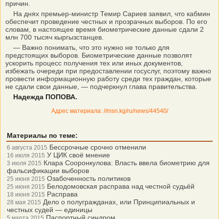
причин.
На днях премьер-министр Темир Сариев заявил, что кабмин
обеспечит проведение честных и прозрачных выборов. По его
словам, в настоящее время биометрические данные сдали 2
млн 700 тысяч кыргызстанцев.
— Важно понимать, что это нужно не только для
предстоящих выборов. Биометрические данные позволят
ускорить процесс получения тех или иных документов,
избежать очереди при предоставлении госуслуг, поэтому важно
провести информационную работу среди тех граждан, которые
не сдали свои данные, — подчеркнул глава правительства.
Надежда ПОПОВА.
Адрес материала: //msn.kg/ru/news/44540/
Материалы по теме:
Бессрочные срочно отменили
6 августа 2015
У ЦИК своё мнение
16 июля 2015
Клара Сооронкулова: Власть ввела биометрию для
3 июля 2015
фальсификации выборов
Озабоченность политиков
25 июня 2015
Белодомовская расправа над честной судьёй
25 июня 2015
Расправа
18 июня 2015
Дело о полугражданах, или Принципиальных и
28 мая 2015
честных судей — единицы
Паспортный синдром
5 марта 2015