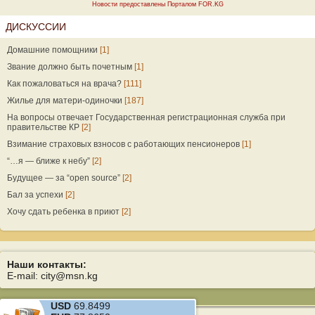
Новости предоставлены Порталом FOR.KG
ДИСКУССИИ
Домашние помощники
[1]
Звание должно быть почетным
[1]
Как пожаловаться на врача?
[111]
Жилье для матери-одиночки
[187]
На вопросы отвечает Государственная регистрационная служба при
правительстве КР
[2]
Взимание страховых взносов с работающих пенсионеров
[1]
“…я — ближе к небу”
[2]
Будущее — за “open source”
[2]
Бал за успехи
[2]
Хочу сдать ребенка в приют
[2]
Наши контакты:
E-mail: city@msn.kg
USD
69.8499