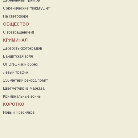
Деревянный трактор
Союзнические “покатушки”
На светофоре
ОБЩЕСТВО
С возвращением!
КРИМИНАЛ
Дерзость скотокрадов
Бандитская воля
ОПЭгэшник и обрез
Левый трафик
150-летний рекорд побит
Цветметчик из Марказа
Криминальные войны
КОРОТКО
Новый Пресняков