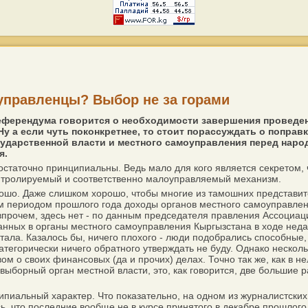
управленцы? Выбор не за горами
референдума говорится о необходимости завершения провед
Ну а если чуть поконкретнее, то стоит порассуждать о попра
ударственной власти и местного самоуправления перед народ
я.
аточно принципиальны. Ведь мало для кого является секретом, 
онтролируемый и соответственно малоуправляемый механизм.
рошо. Даже слишком хорошо, чтобы многие из тамошних представи
 периодом прошлого года доходы органов местного самоуправлени
впрочем, здесь нет - по данным председателя правления Ассоциа
анных в органы местного самоуправления Кыргызстана в ходе неда
а. Казалось бы, ничего плохого - люди подобрались способные, до
тегорически ничего обратного утверждать не буду. Однако нескольк
м о своих финансовых (да и прочих) делах. Точно так же, как в н
борный орган местной власти, это, как говорится, две большие раз
пиальный характер. Что показательно, на одном из журналистск
, что последние вообще не в курсе принятого в декабре прошлого