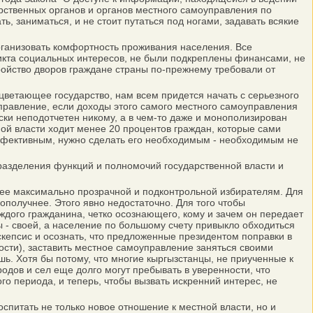
арственных органов и органов местного самоуправления по
, заниматься, и не стоит путаться под ногами, задавать всякие
рганизовать комфортность проживания населения. Все
кта социальных интересов, не были подкреплены финансами, не
тройство дворов граждане страны по-прежнему требовали от
ветающее государство, нам всем придется начать с серьезного
правление, если доходы этого самого местного самоуправления
ки неподотчетен никому, а в чем-то даже и монополизирован
й власти ходит менее 20 процентов граждан, которые сами
 эффективным, нужно сделать его необходимым - необходимым не
разделения функций и полномочий государственной власти и
ее максимально прозрачной и подконтрольной избирателям. Для
ополучнее. Этого явно недостаточно. Для того чтобы
ого гражданина, четко осознающего, кому и зачем он передает
ы - своей, а население по большому счету привыкло обходиться
 скепсис и осознать, что предложенные президентом поправки в
ости), заставить местное самоуправление заняться своими
ь. Хотя бы потому, что многие кыргызстанцы, не приученные к
родов и сел еще долго могут пребывать в уверенности, что
о периода, и теперь, чтобы вызвать искренний интерес, не
итать не только новое отношение к местной власти, но и