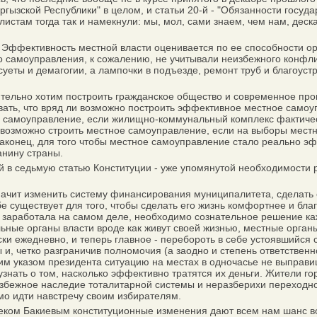
гызской Республики" в целом, и статьи 20-й - "Обязанности госуд
там тогда так и намекнули: мы, мол, сами знаем, чем нам, дескать
. Эффективность местной власти оценивается по ее способности о
самоуправления, к сожалению, не учитывали неизбежного конфли
уеты и демагогии, а лампочки в подъезде, ремонт труб и благоус
ельно хотим построить гражданское общество и современное проц
ать, что вряд ли возможно построить эффективное местное самоу
е самоуправление, если жилищно-коммунальный комплекс фактичес
возможно строить местное самоуправление, если на выборы местно
, наконец, для того чтобы местное самоуправление стало реально
анину страны.
 в седьмую статью Конституции - уже упомянутой необходимости 
ачит изменить систему финансирования муниципалитета, сделать 
е существует для того, чтобы сделать его жизнь комфортнее и благ
аработала на самом деле, необходимо сознательное решение кажд
альные органы власти вроде как живут своей жизнью, местные орган
чески ежедневно, и теперь главное - перебороть в себе устоявшийся
и, четко разграничив полномочия (а заодно и степень ответственн
им указом президента ситуацию на местах в одночасье не выправиш
знать о том, насколько эффективно тратятся их деньги. Жители го
збежное наследие тоталитарной системы и неразберихи переходног
мо идти навстречу своим избирателям.
м Бакиевым конституционные изменения дают всем нам шанс восп