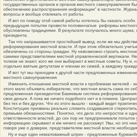
государственных органов и органов местного самоуправления Кыр
обеспечению распространения информации" в частности. Журналис
вопросы и вообще отвлекать от работы.
И вот по поводу этой самой работы хотелось бы сказать особо
предыдущие попытки провести половинчатые реформы местного 
обусловлены традициями. В результате получалось много шума, с
президента.
Так что напрашивается простейший вывод: если же мы действит
реформирования местной власти. И при этом обязательно учитыв
обезличены со стороны граждан. Ну невозможно строить местно
самими представителями местной управленческой вертикали. Не
толком не знают, кого же они выбирают в местные советы. Ну и
отдельно взятым депутатам и членам их семей, а каждому гражд
И вот тут мы приходим к другой части предложенных изменений
местного самоуправления.
Изменить отношение местной власти к проблемам жителей - зн
этого мало объявить избирателю, что местная власть сама по себ
предложенная президентом Бакиевым система реформирования з
свои деньги. А пока же ничего подобного нет и в помине. Центр
без тех и без других. Что из этого вышло - каждый видит практи
Конституцию призваны реально сломить создавшиеся стереотипы 
прямыми обязанностями. Понятно, что дело это непростое и одн
ответственности властей, до сих пор не предпринимали попыток у
информацию скрывают и им ничего не расскажут. Увы, но это неи
говоря уже о доверии, представителям местной власти необходи
Ну и еще один немаловажный штрих - предложенные Курманбеко