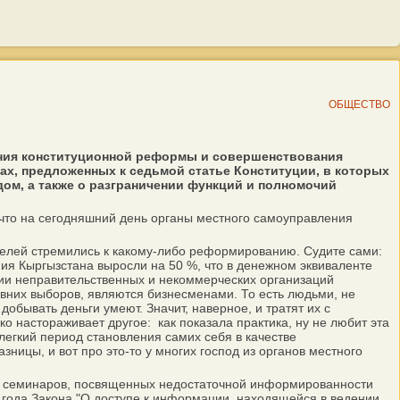
ОБЩЕСТВО
ения конституционной реформы и совершенствования
вках, предложенных к седьмой статье Конституции, в которых
ом, а также о разграничении функций и полномочий
что на сегодняшний день органы местного самоуправления
телей стремились к какому-либо реформированию. Судите сами:
я Кыргызстана выросли на 50 %, что в денежном эквиваленте
ции неправительственных и некоммерческих организаций
вних выборов, являются бизнесменами. То есть людьми, не
бывать деньги умеют. Значит, наверное, и тратят их с
о настораживает другое: как показала практика, ну не любит эта
елегкий период становления самих себя в качестве
ницы, и вот про это-то у многих господ из органов местного
их семинаров, посвященных недостаточной информированности
 года Закона "О доступе к информации, находящейся в ведении