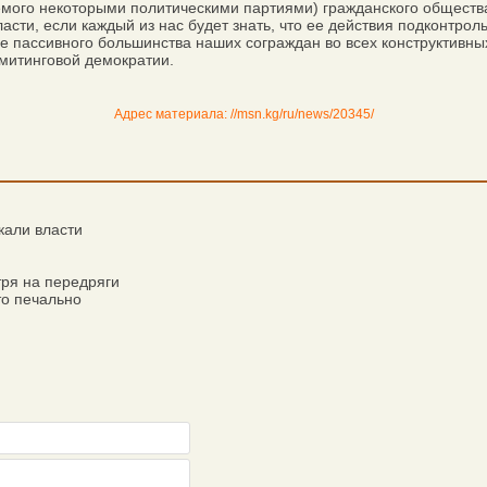
емого некоторыми политическими партиями) гражданского общества
асти, если каждый из нас будет знать, что ее действия подконтрол
не пассивного большинства наших сограждан во всех конструктивны
 митинговой демократии.
Адрес материала: //msn.kg/ru/news/20345/
кали власти
ря на передряги
о печально