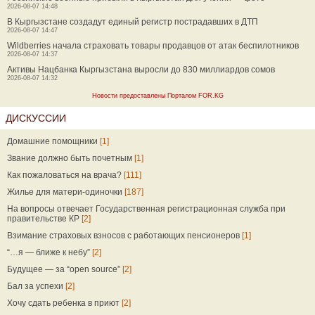
2026-08-07 14:48
В Кыргызстане создадут единый регистр пострадавших в ДТП
2026-08-07 14:47
Wildberries начала страховать товары продавцов от атак беспилотников
2026-08-07 14:37
Активы Нацбанка Кыргызстана выросли до 830 миллиардов сомов
2026-08-07 14:32
Новости предоставлены Порталом FOR.KG
ДИСКУССИИ
Домашние помощники
[1]
Звание должно быть почетным
[1]
Как пожаловаться на врача?
[111]
Жилье для матери-одиночки
[187]
На вопросы отвечает Государственная регистрационная служба при
правительстве КР
[2]
Взимание страховых взносов с работающих пенсионеров
[1]
“…я — ближе к небу”
[2]
Будущее — за “open source”
[2]
Бал за успехи
[2]
Хочу сдать ребенка в приют
[2]