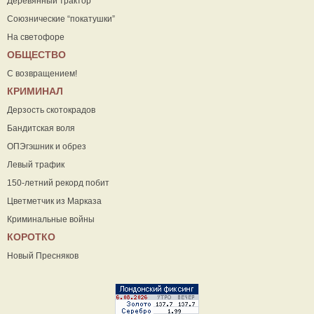
Деревянный трактор
Союзнические “покатушки”
На светофоре
ОБЩЕСТВО
С возвращением!
КРИМИНАЛ
Дерзость скотокрадов
Бандитская воля
ОПЭгэшник и обрез
Левый трафик
150-летний рекорд побит
Цветметчик из Марказа
Криминальные войны
КОРОТКО
Новый Пресняков