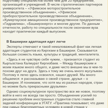
подготовку специалистов более чем для 20 предприятий,
организаций и учреждений. В числе стратегических партнеров
университета – «Уфимское моторостроительное
производственное объединение», «Уфимское
приборостроительное производственное объединение»,
«Кумертауское авиационное производственное предприятие»,
«Гидравлика», «Башкирэнерго» и многие другие. По данным
отчетности, работу по специальности после окончании вуза
находит практически каждый выпускник.
В Башкирии адаптация идет легче
Эксперты отмечают и такой немаловажный факт как легкая
адаптация студентов из Киргизии в Башкирии. Сказывается
большая схожесть языка, культуры и традиций, менталитета.
«Здесь я не чувствую себя чужим, - признается студент из
Кыргызстана Калмурат Киргизбаев. – Между башкирским и
моим языком много общего, и даже чисто внешне мы в чем-то
похожи друг на друга. Здесь к тому же очень много мусульман.
Поэтому я легко здесь освоился, нашел друзей. Мы много
общаемся: я рассказываю о своей стране, друзья – о
Башкирии. И понимаем, что хотя мы из разных народов, стран
но можем быть прекрасными друзьями»
Однако социокультурное пространство все же новое, поэтому
войти в него не всегда так просто. Объединение усилий по
решению проблем иностранных студентов стало главной
задачей конференции в УГАТУ. «Практика показывает, что даже
при самых благоприятных условиях в новой стране у