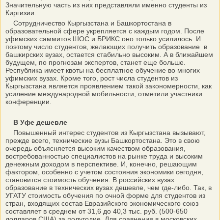
Значительную часть из них представляли именно студенты из
Киргизии.
Сотрудничество Кыргызстана и Башкортостана в
образовательной сфере укрепляется с каждым годом. После
уфимских саммитов ШОС и БРИКС оно только усилилось. И
поэтому число студентов, желающих получить образование в
башкирских вузах, остается стабильно высоким. А в ближайшем
будущем, по прогнозам экспертов, станет еще больше.
Республика имеет квоты на бесплатное обучение во многих
уфимских вузах. Кроме того, рост числа студентов из
Кыргызстана является проявлением такой закономерности, как
усиление международной мобильности, отметили участники
конференции.
В Уфе дешевле
Повышенный интерес студентов из Кыргызстана вызывают,
прежде всего, технические вузы Башкортостана. Это в свою
очередь объясняется высоким качеством образования,
востребованностью специалистов на рынке труда и высоким
денежным доходом в перспективе. И, конечно, решающим
фактором, особенно с учетом состояния экономики сегодня,
становится стоимость обучения. В российских вузах
образование в технических вузах дешевле, чем где-либо. Так, в
УГАТУ стоимость обучения по очной форме для студентов из
стран, входящих состав Евразийского экономического союз
составляет в среднем от 31,6 до 40,3 тыс. руб. (500-650
долларов США) за полугодие. Для сравнения в московских