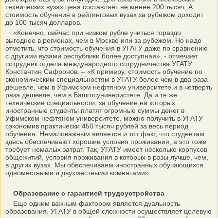
технических вузах цена составляет не менее 200 тысяч. А
стоимость обучения в рейтинговых вузах за рубежом доходит
до 100 тысяч долларов.
«Конечно, сейчас при низком рубле учиться гораздо
выгоднее в регионах, чем в Москве или за рубежом. Но надо
отметить, что стоимость обучения в УГАТУ даже по сравнению
с другими вузами республики более доступная», - отмечает
сотрудник отдела международного сотрудничества УГАТУ
Константин Сафронов. – «К примеру, стоимость обучение по
экономическим специальностям в УГАТУ более чем в два раза
дешевле, чем в Уфимском нефтяном университете и в четверть
раза дешевле, чем в Башгосуниверистете. Да и те же
технические специальности, за обучение на которых
иностранные студенты платят огромные суммы денег в
Уфимском нефтяном университете, можно получить в УГАТУ
сэкономив практически 450 тысяч рублей за весь период
обучения. Немаловажным является и тот факт, что студентам
здесь обеспечивают хорошие условия проживания, а это тоже
требует немалых затрат. Так, УГАТУ имеет несколько корпусов
общежитий, условия проживания в которых в разы лучше, чем,
в других вузах. Мы обеспечиваем иностранных обучающихся
одноместными и двухместными комнатами».
Образование с гарантией трудоустройства
Еще одним важным фактором является дуальность
образования. УГАТУ в общей сложности осуществляет целевую