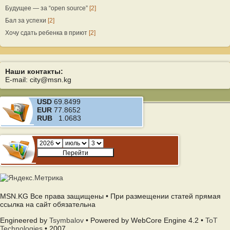
Будущее — за “open source”
[2]
Бал за успехи
[2]
Хочу сдать ребенка в приют
[2]
Наши контакты:
E-mail: city@msn.kg
USD
69.8499
EUR
77.8652
RUB
1.0683
MSN.KG Все права защищены • При размещении статей прямая
ссылка на сайт обязательна
Engineered by
Tsymbalov
• Powered by WebCore Engine 4.2 •
ToT
Technologies
• 2007