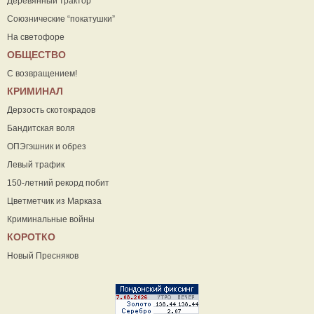
Деревянный трактор
Союзнические “покатушки”
На светофоре
ОБЩЕСТВО
С возвращением!
КРИМИНАЛ
Дерзость скотокрадов
Бандитская воля
ОПЭгэшник и обрез
Левый трафик
150-летний рекорд побит
Цветметчик из Марказа
Криминальные войны
КОРОТКО
Новый Пресняков