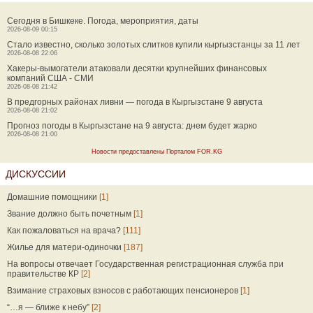
Сегодня в Бишкеке. Погода, мероприятия, даты
2026-08-09 00:15
Стало известно, сколько золотых слитков купили кыргызстанцы за 11 лет
2026-08-08 22:06
Хакеры-вымогатели атаковали десятки крупнейших финансовых
компаний США - СМИ
2026-08-08 21:42
В предгорных районах ливни — погода в Кыргызстане 9 августа
2026-08-08 21:02
Прогноз погоды в Кыргызстане на 9 августа: днем будет жарко
2026-08-08 21:00
Новости предоставлены Порталом FOR.KG
ДИСКУССИИ
Домашние помощники
[1]
Звание должно быть почетным
[1]
Как пожаловаться на врача?
[111]
Жилье для матери-одиночки
[187]
На вопросы отвечает Государственная регистрационная служба при
правительстве КР
[2]
Взимание страховых взносов с работающих пенсионеров
[1]
“…я — ближе к небу”
[2]