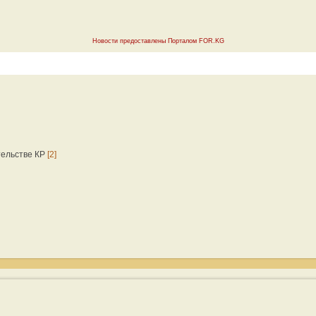
Новости предоставлены Порталом FOR.KG
тельстве КР
[2]