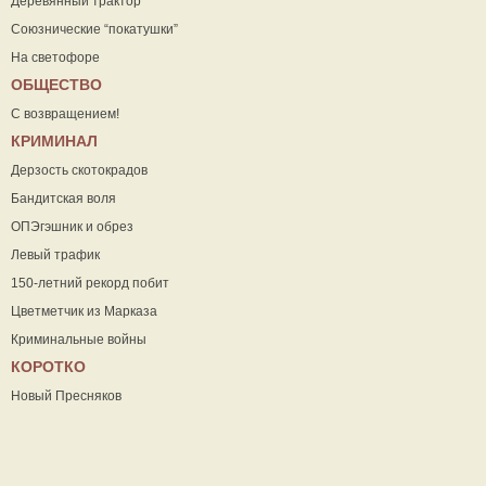
Деревянный трактор
Союзнические “покатушки”
На светофоре
ОБЩЕСТВО
С возвращением!
КРИМИНАЛ
Дерзость скотокрадов
Бандитская воля
ОПЭгэшник и обрез
Левый трафик
150-летний рекорд побит
Цветметчик из Марказа
Криминальные войны
КОРОТКО
Новый Пресняков