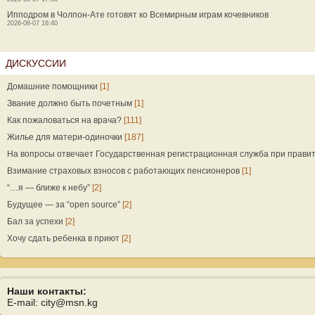
Ипподром в Чолпон-Ате готовят ко Всемирным играм кочевников
2026-08-07 16:40
ДИСКУССИИ
Домашние помощники
[1]
Звание должно быть почетным
[1]
Как пожаловаться на врача?
[111]
Жилье для матери-одиночки
[187]
На вопросы отвечает Государственная регистрационная служба при прави
Взимание страховых взносов с работающих пенсионеров
[1]
“…я — ближе к небу”
[2]
Будущее — за “open source”
[2]
Бал за успехи
[2]
Хочу сдать ребенка в приют
[2]
Наши контакты:
E-mail: city@msn.kg