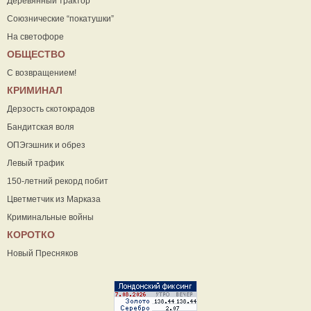
Деревянный трактор
Союзнические “покатушки”
На светофоре
ОБЩЕСТВО
С возвращением!
КРИМИНАЛ
Дерзость скотокрадов
Бандитская воля
ОПЭгэшник и обрез
Левый трафик
150-летний рекорд побит
Цветметчик из Марказа
Криминальные войны
КОРОТКО
Новый Пресняков