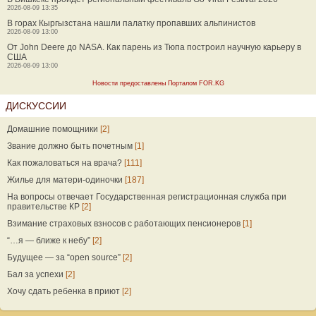
2026-08-09 13:35
В горах Кыргызстана нашли палатку пропавших альпинистов
2026-08-09 13:00
От John Deere до NASA. Как парень из Тюпа построил научную карьеру в
США
2026-08-09 13:00
Новости предоставлены Порталом FOR.KG
ДИСКУССИИ
Домашние помощники
[2]
Звание должно быть почетным
[1]
Как пожаловаться на врача?
[111]
Жилье для матери-одиночки
[187]
На вопросы отвечает Государственная регистрационная служба при
правительстве КР
[2]
Взимание страховых взносов с работающих пенсионеров
[1]
“…я — ближе к небу”
[2]
Будущее — за “open source”
[2]
Бал за успехи
[2]
Хочу сдать ребенка в приют
[2]