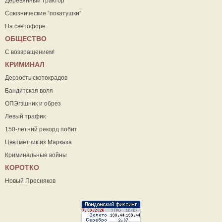
Деревянный трактор
Союзнические “покатушки”
На светофоре
ОБЩЕСТВО
С возвращением!
КРИМИНАЛ
Дерзость скотокрадов
Бандитская воля
ОПЭгэшник и обрез
Левый трафик
150-летний рекорд побит
Цветметчик из Марказа
Криминальные войны
КОРОТКО
Новый Пресняков