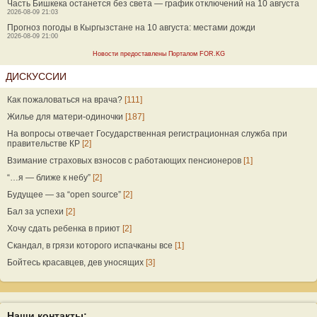
Часть Бишкека останется без света — график отключений на 10 августа
2026-08-09 21:03
Прогноз погоды в Кыргызстане на 10 августа: местами дожди
2026-08-09 21:00
Новости предоставлены Порталом FOR.KG
ДИСКУССИИ
Как пожаловаться на врача?
[111]
Жилье для матери-одиночки
[187]
На вопросы отвечает Государственная регистрационная служба при
правительстве КР
[2]
Взимание страховых взносов с работающих пенсионеров
[1]
“…я — ближе к небу”
[2]
Будущее — за “open source”
[2]
Бал за успехи
[2]
Хочу сдать ребенка в приют
[2]
Скандал, в грязи которого испачканы все
[1]
Бойтесь красавцев, дев уносящих
[3]
Наши контакты: