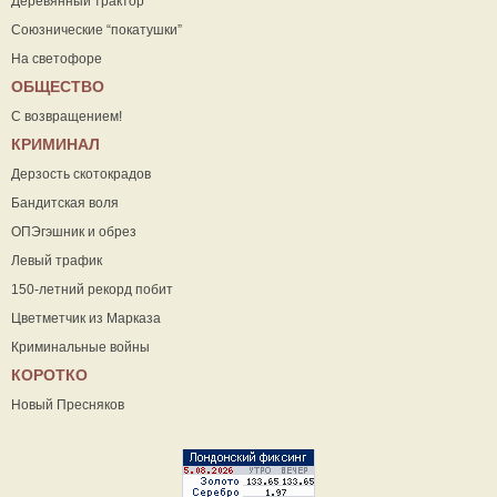
Деревянный трактор
Союзнические “покатушки”
На светофоре
ОБЩЕСТВО
С возвращением!
КРИМИНАЛ
Дерзость скотокрадов
Бандитская воля
ОПЭгэшник и обрез
Левый трафик
150-летний рекорд побит
Цветметчик из Марказа
Криминальные войны
КОРОТКО
Новый Пресняков