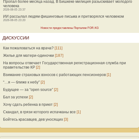
Пропал более месяца назад. В Бишкеке милиция разыскивает молодого
человека
2026-08-05 23:37
ИИ рассылал людям фишинговые письма и притворялся человеком
2026-08-05 23:20
Новости предоставлены Порталом FOR.KG
ДИСКУССИИ
Как пожаловаться на врача?
[111]
Жилье для матери-одиночки
[187]
На вопросы отвечает Государственная регистрационная служба при
правительстве КР
[2]
Взимание страховых взносов с работающих пенсионеров
[1]
“…я — ближе к небу”
[2]
Будущее — за “open source”
[2]
Бал за успехи
[2]
Хочу сдать ребенка в приют
[2]
Скандал, в грязи которого испачканы все
[1]
Бойтесь красавцев, дев уносящих
[3]