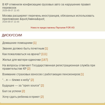
В КР отменили конфискацию грузовых авто за нарушение правил
перевозок
2026-08-07 22:45
Москва расширяет перечень иностранцев, обязанных использовать
приложение &quot;Амина&quot;
2026-08-07 22:44
Новости предоставлены Порталом FOR.KG
ДИСКУССИИ
Домашние помощники
[1]
Звание должно быть почетным
[1]
Как пожаловаться на врача?
[111]
Жилье для матери-одиночки
[187]
На вопросы отвечает Государственная регистрационная служба при
правительстве КР
[2]
Взимание страховых взносов с работающих пенсионеров
[1]
“…я — ближе к небу”
[2]
Будущее — за “open source”
[2]
Бал за успехи
[2]
Хочу сдать ребенка в приют
[2]