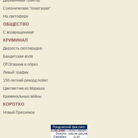
Деревянный трактор
Союзнические “покатушки”
На светофоре
ОБЩЕСТВО
С возвращением!
КРИМИНАЛ
Дерзость скотокрадов
Бандитская воля
ОПЭгэшник и обрез
Левый трафик
150-летний рекорд побит
Цветметчик из Марказа
Криминальные войны
КОРОТКО
Новый Пресняков