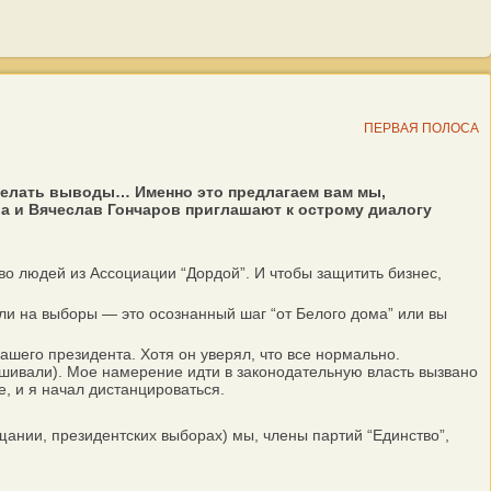
ПЕРВАЯ ПОЛОСА
 сделать выводы… Именно это предлагаем вам мы,
 и Вячеслав Гончаров приглашают к острому диалогу
о людей из Ассоциации “Дордой”. И чтобы защитить бизнес,
 на выборы — это осознанный шаг “от Белого дома” или вы
шего президента. Хотя он уверял, что все нормально.
шивали). Мое намерение идти в законодательную власть вызвано
е, и я начал дистанцироваться.
ании, президентских выборах) мы, члены партий “Единство”,