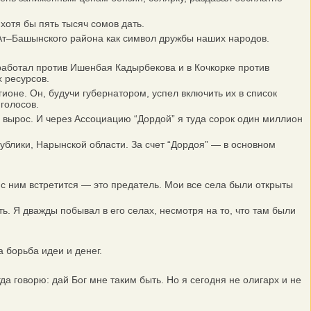
отя бы пять тысяч сомов дать.
Ат–Башынского района как символ дружбы наших народов.
аботал против Ишенбая Кадырбекова и в Кочкорке против
 ресурсов.
оне. Он, будучи губернатором, успел включить их в список
голосов.
 вырос. И через Ассоциацию “Дордой” я туда сорок один миллион
ублики, Нарынской области. За счет “Дордоя” — в основном
с ним встретится — это предатель. Мои все села были открыты
. Я дважды побывал в его селах, несмотря на то, что там были
 борьба идеи и денег.
а говорю: дай Бог мне таким быть. Но я сегодня не олигарх и не