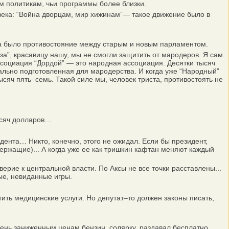
 политикам, чьи программы более близки.
века: “Война дворцам, мир хижинам”— такое движение было в
да было противостояние между старым и новым парламентом.
за”, красавицу нашу, мы не смогли защитить от мародеров. Я сам
ссоциация “Дордой” — это народная ассоциация. Десятки тысяч
иально подготовленная для мародерства. И когда уже “Народный”
яч пять–семь. Такой силе мы, человек триста, противостоять не
ысяч долларов…
нта… Никто, конечно, этого не ожидал. Если бы президент,
ержащие)... А когда уже ее как тришкин кафтан меняют каждый
рие к центральной власти. По Аксы не все точки расставлены...
ые, невиданные игры.
ить медицинские услуги. Но депутат–то должен законы писать,
нь заниженным ценам бензин, солярку, раздавал бесплатно