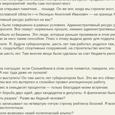
х мероприятий: якобы сам построил мост.
 открывал памятник… лошади. Он же мог, когда мы строили мост, х
славской области г–н Лисицын Анатолий Иванович — на границе 
ивный ресурс работал на вас?
 были совершенно в равных условиях. Административный ресурс р
просите. Все скажут: нормально прошло, никаких административных
ло из Бишкека. Это люди, которые раньше проживали в этом реги
и за него таким способом. Плюс к этому выдача денег для подкупа 
те. Я, будучи губернатором, шесть лет там работал, родился там,
, соцкультбыт, спортивные сооружений, на строительство мостов.
а шесть лет. Там многие вещи были сделаны за счет бюджета респ
нетущая: если Салымбеков в этом селе появится, говорили, кто 
А нас туда даже не пускали!
ступить! Он там шесть лет губернатором был. Это же его область
тик все это вытерпел и спокойно провел агитационную работу.
ес в семьдесят процентов — только благодаря моим встречам.
борьба двух идей, двух кандидатов в депутаты. А фактически была
ть разума”. Разве вы бедный человек?
записывают на четвертую–пятую строчку рейтинга богачей. Я всегд
 чистоплотным.
или возможен некий политический альянс?