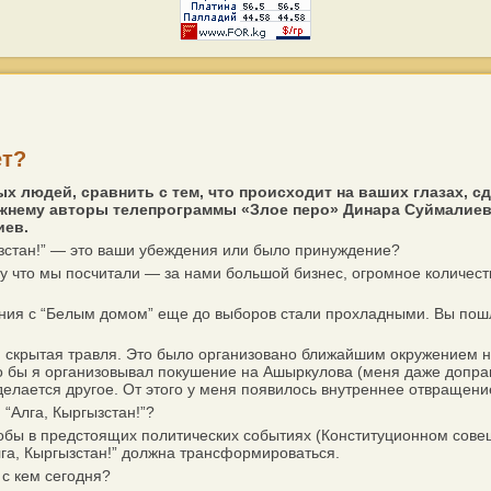
ет?
ных людей, сравнить с тем, что происходит на ваших глазах,
жнему авторы телепрограммы «Злое перо» Динара Суймалиева
иев.
зстан!” — это ваши убеждения или было принуждение?
что мы посчитали — за нами большой бизнес, огромное количеств
ия с “Белым домом” еще до выборов стали прохладными. Вы пошли
скрытая травля. Это было организовано ближайшим окружением на
то бы я организовывал покушение на Ашыркулова (меня даже допра
 делается другое. От этого у меня появилось внутреннее отвращени
“Алга, Кыргызстан!”?
бы в предстоящих политических событиях (Конституционном совещ
лга, Кыргызстан!” должна трансформироваться.
с кем сегодня?