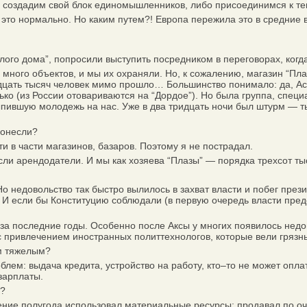
оздадим свой блок единомышленников, либо присоединимся к тем
то нормально. Но каким путем?! Европа пережила это в средние 
лого дома”, попросили выступить посредником в переговорах, ког
ного объектов, и мы их охраняли. Но, к сожалению, магазин “Пла
идцать тысяч человек мимо прошло… Большинство понимало: да, А
лько (из России отовариваются на “Дордое”). Но была группа, спец
пившую молодежь на нас. Уже в два тридцать ночи был штурм — тыс
понесли?
в части магазинов, базаров. Поэтому я не пострадал.
и арендодатели. И мы как хозяева “Плазы” — порядка трехсот т
довольство так быстро вылилось в захват власти и побег президе
 И если бы Конституцию соблюдали (в первую очередь власти пред
 последние годы. Особенно после Аксы у многих появилось недове
 привлечением иностранных политтехнологов, которые вели грязн
м тяжелым?
ем: выдача кредита, устройство на работу, кто–то не может оплат
зарплаты.
в?
ие полугода использовал материальные ресурсы: продавал по оче