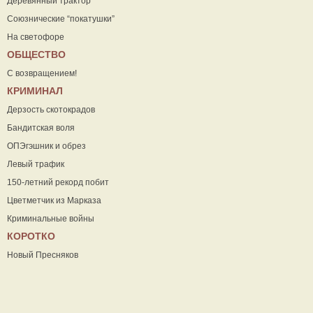
Деревянный трактор
Союзнические “покатушки”
На светофоре
ОБЩЕСТВО
С возвращением!
КРИМИНАЛ
Дерзость скотокрадов
Бандитская воля
ОПЭгэшник и обрез
Левый трафик
150-летний рекорд побит
Цветметчик из Марказа
Криминальные войны
КОРОТКО
Новый Пресняков