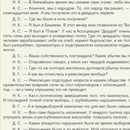
Н. К.: — В ближайшее время мы скажем свое слово: либо мы с
А. С.: — Конечно, мы с народом. То, что народ так решил, — э
семнадцатом веке. А мы получили это в двадцать первом.
Д. С.: — Где вы были в ночь погромов?
Н. К.: — Я был в Бишкеке. В этот вечер мне позвонили из “Бе
А. С.: — Я был в “Плазе”. У нас в Ассоциации “Дордой” очень м
пять–семь раз выходил и уговаривал толпу. Где–то двадцать–тр
человек зарабатывают себе на хлеб, кормят Кыргызстан, и не то
был разграблен, провокаторы и подстрекатели направляли подвы
могли.
Д. С.: — Ваша собственность пострадала? Какие убытки вы 
Н. К.: — Откровенно говоря, у меня нет твердой недвижимости 
А. С.: — Где–то на полтора миллиона долларов убытка понесл
В. Г.: — А как вы отнеслись к революции вообще?
А. С.: — Революция подспудно назрела в нашем обществе. Но не
правительство вовремя сели за стол переговоров с оппозицией…
год — ни к чему хорошему это не приводит.
Н. К.: — Как к логическому завершению того, что накопилось за
И последней точкой стали выборы, с грубейшими нарушениями, с
В. Г.: — А в предвыборной кампании что для вас было самы
Н. К.: — Все–таки бедность населения. У каждого тысяча пробл
улучшать жизнь в республиканском масштабе: повышать пенсии, 
Д. С.: — Какие конкретно нарушения были во время выборо
Н. К.: — Нарушения были и до выборов. Мой оппонент в течен