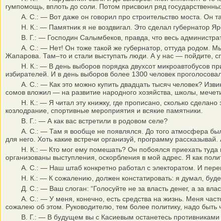
гумпомощь, вплоть до соли. Потом присвоил ряд государственны
А. С.: — Вот даже он говорил про строительство моста. Он там
Н. К.: — Памятник я не воздвигал. Это сделал губернатор Яро
В. Г.: — Господин Салымбеков, правда, что весь администрат
А. С.: — Нет! Он тоже такой же губернатор, оттуда родом. Мы
Жапарова. Там–то и стали выступать люди. А у нас — пойдите, с
Н. К.: — В день выборов порядка двухсот микроавтобусов прибы
избирателей. И в день выборов более 1300 человек проголосовал
А. С.: — Как это можно купить двадцать тысяч человек? Извини
сомов вложил — на развитие народного хозяйства, школы, мечети
Н. К.: — Я читал эту книжку, где прописано, сколько сделано з
козлодрание, спортивные мероприятия и всякие памятники.
В. Г.: — А как вас встретили в родовом селе?
А. С.: — Там я вообще не появлялся. До того атмосфера была г
для него. Хоть какие встречи организуй, программу рассказывай. 
Н. К.: — Кто мог ему помешать? Он побоялся приехать туда и вы
организованы выступления, оскорбления в мой адрес. Я как поли
А. С.: — Наш штаб конкретно работал с электоратом. И перев
Н. К.: — К сожалению, должен констатировать: я думал, будет 
Д. С.: — Ваш слоган: “Голосуйте не за власть денег, а за влас
А. С.: — У меня, конечно, есть средства на жизнь. Меня часто 
сожалею об этом. Руководителю, тем более политику, надо быть
В. Г.: — В будущем вы с Касиевым останетесь противниками 