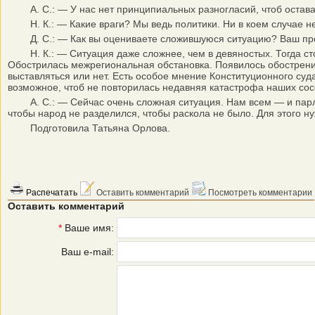
А. С.: — У нас нет принципиальных разногласий, чтоб остават
Н. К.: — Какие враги? Мы ведь политики. Ни в коем случае не
Д. С.: — Как вы оцениваете сложившуюся ситуацию? Ваш пр
Н. К.: — Ситуация даже сложнее, чем в девяностых. Тогда стоя
Обострилась межрегиональная обстановка. Появилось обострени
выставляться или нет. Есть особое мнение Конституционного суд
возможное, чтоб не повторилась недавняя катастрофа наших сос
А. С.: — Сейчас очень сложная ситуация. Нам всем — и парлам
чтобы народ не разделился, чтобы раскола не было. Для этого 
Подготовила Татьяна Орлова.
Распечатать
Оставить комментарий
Посмотреть комментарии
Оставить комментарий
*
Ваше имя:
Ваш e-mail: