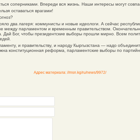
ься соперниками. Впереди вся жизнь. Наши интересы могут совпас
льзя оставаться врагами!
огноз?
ло два лагеря: коммунисты и новые идеологи. А сейчас республик
е между парламентом и временным правительством. Окончательное
а. Дай Бог, чтобы президентские выборы прошли мирно. Всем поли
едей.
енту, и правительству, и народу Кыргызстана — надо объединить
нужна конституционная реформа, парламентские выборы по партийн
Адрес материала: //msn.kg/ru/news/9972/