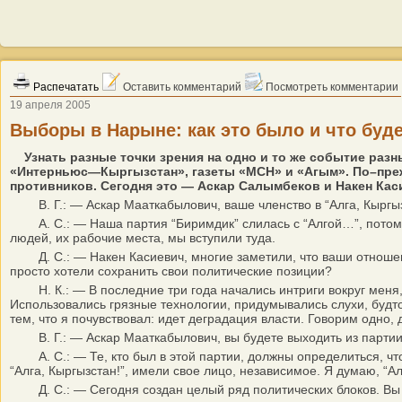
Распечатать
Оставить комментарий
Посмотреть комментарии
19 апреля 2005
Выборы в Нарыне: как это было и что буд
Узнать разные точки зрения на одно и то же событие раз
«Интерньюс—Кыргызстан», газеты «МСН» и «Агым». По–пре
противников. Сегодня это — Аскар Салымбеков и Накен Кас
В. Г.: — Аскар Мааткабылович, ваше членство в “Алга, Кыргы
А. С.: — Наша партия “Биримдик” слилась с “Алгой…”, потому 
людей, их рабочие места, мы вступили туда.
Д. С.: — Накен Касиевич, многие заметили, что ваши отношен
просто хотели сохранить свои политические позиции?
Н. К.: — В последние три года начались интриги вокруг меня, 
Использовались грязные технологии, придумывались слухи, буд
тем, что я почувствовал: идет деградация власти. Говорим одно,
В. Г.: — Аскар Мааткабылович, вы будете выходить из партии 
А. С.: — Те, кто был в этой партии, должны определиться, что
“Алга, Кыргызстан!”, имели свое лицо, независимое. Я думаю, “А
Д. С.: — Сегодня создан целый ряд политических блоков. Вы 