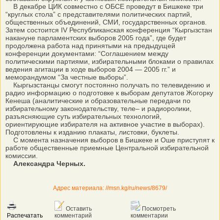
В декабре ЦИК совместно с ОБСЕ проведут в Бишкеке три
“круглых стола” с представителями политических партий,
общественных объединений, СМИ, государственных органов.
Затем состоится IV Республиканская конференция “Кыргызстан
накануне парламентских выборов 2005 года”, где будет
продолжена работа над принятыми на предыдущей
конференции документами: “Соглашением между
политическими партиями, избирательными блоками о правилах
ведения агитации в ходе выборов 2004 — 2005 гг.” и
меморандумом “За честные выборы”.
Кыргызстанцы смогут постоянно получать по телевидению и
радио информацию о подготовке к выборам депутатов Жогорку
Кенеша (аналитические и образовательные передачи по
избирательному законодательству, теле– и радиоролики,
разъясняющие суть избирательных технологий,
ориентирующие избирателя на активное участие в выборах).
Подготовлены к изданию плакаты, листовки, буклеты.
С момента назначения выборов в Бишкеке и Оше приступят к
работе общественные приемные Центральной избирательной
комиссии.
Александра Черных.
Адрес материала: //msn.kg/ru/news/8679/
Оставить
Посмотреть
Распечатать
комментарий
комментарии