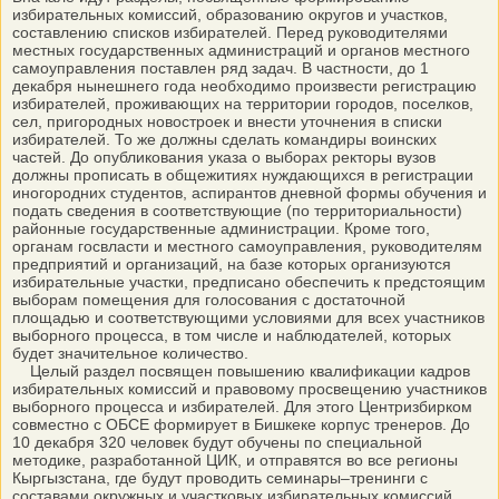
избирательных комиссий, образованию округов и участков,
составлению списков избирателей. Перед руководителями
местных государственных администраций и органов местного
самоуправления поставлен ряд задач. В частности, до 1
декабря нынешнего года необходимо произвести регистрацию
избирателей, проживающих на территории городов, поселков,
сел, пригородных новостроек и внести уточнения в списки
избирателей. То же должны сделать командиры воинских
частей. До опубликования указа о выборах ректоры вузов
должны прописать в общежитиях нуждающихся в регистрации
иногородних студентов, аспирантов дневной формы обучения и
подать сведения в соответствующие (по территориальности)
районные государственные администрации. Кроме того,
органам госвласти и местного самоуправления, руководителям
предприятий и организаций, на базе которых организуются
избирательные участки, предписано обеспечить к предстоящим
выборам помещения для голосования с достаточной
площадью и соответствующими условиями для всех участников
выборного процесса, в том числе и наблюдателей, которых
будет значительное количество.
Целый раздел посвящен повышению квалификации кадров
избирательных комиссий и правовому просвещению участников
выборного процесса и избирателей. Для этого Центризбирком
совместно с ОБСЕ формирует в Бишкеке корпус тренеров. До
10 декабря 320 человек будут обучены по специальной
методике, разработанной ЦИК, и отправятся во все регионы
Кыргызстана, где будут проводить семинары–тренинги с
составами окружных и участковых избирательных комиссий.