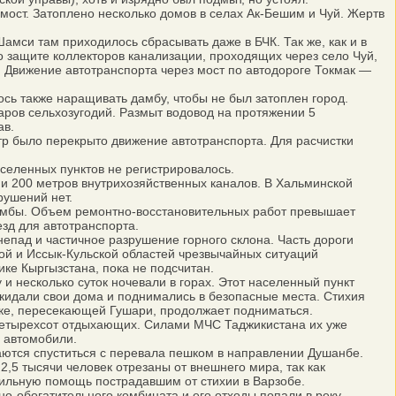
ст. Затоплено несколько домов в селах Ак-Бешим и Чуй. Жертв
си там приходилось сбрасывать даже в БЧК. Так же, как и в
о защите коллекторов канализации, проходящих через село Чуй,
 Движение автотранспорта через мост по автодороге Токмак —
ь также наращивать дамбу, чтобы не был затоплен город.
ров сельхозугодий. Размыт водовод на протяжении 5
ав.
 было перекрыто движение автотранспорта. Для расчистки
селенных пунктов не регистрировалось.
и 200 метров внутрихозяйственных каналов. В Хальминской
рушений нет.
амбы. Объем ремонтно-восстановительных работ превышает
зд для автотранспорта.
епад и частичное разрушение горного склона. Часть дороги
й и Иссык-Кульской областей чрезвычайных ситуаций
ке Кыргызстана, пока не подсчитан.
и несколько суток ночевали в горах. Этот населенный пункт
окидали свои дома и поднимались в безопасные места. Стихия
реке, пересекающей Гушари, продолжает подниматься.
четырехсот отдыхающих. Силами МЧС Таджикистана их уже
 автомобили.
ются спуститься с перевала пешком в направлении Душанбе.
,5 тысячи человек отрезаны от внешнего мира, так как
сильную помощь пострадавшим от стихии в Варзобе.
-обогатительного комбината и его отходы попали в реку.