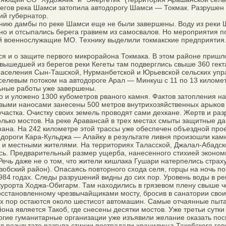
ов река Шамси затопила автодорогу Шамси — Токмак. Разрушен мо
ий губернатор.
ю дамбы по реке Шамси еще не были завершены. Воду из реки Шам
 но и отсыпались берега гравием из самосвалов. Но мероприятия п
й военнослужащие МО. Технику выделили токмакские предприятия.
и о защите первого микрорайона Токмака. В этом районе пришлос
шедшей из берегов реки Кегеты там подверглись свыше 360 гекта
 населения Сын-Ташской, Нурманбетской и Юрьевской сельских упр
левым потоком на автодороге Арал — Минкуш с 11 по 13 километр
льные работы уже завершены.
и уложено 1300 кубометров рваного камня. Фактов затопления на
выми наносами занесены 500 метров внутрихозяйственных арыков 
частка. Очистку своих земель проводят сами дехкане. Жертв и раз
ько мостов. На реке Аравансай в трех местах смыты защитные д
ана. На 242 километре этой трассы уже обеспечен объездной прое
ороги Кара-Кульджа — Алайку в результате ливня произошли камн
и местными жителями. На территориях Таласской, Джалал-Абадско
сь. Предварительный размер ущерба, нанесенного стихией экономи
ь даже не о том, что жители кишлака Гушари натерпелись страху 
обский район). Опасаясь повторного схода селя, горцы на ночь п
1984 годах. Следы разрушений видны до сих пор. Уровень воды в 
курорта Ходжа-Обигарм. Там находились в грязевом плену свыше 
осстановленному чрезвычайщиками мосту, бросив в санатории свои
х пор остаются около шестисот автомашин. Самые отчаянные пыта
является Такоб, где снесены десятки мостов. Уже третьи сутки 2
огие гуманитарные организации уже изъявили желание оказать по
езультате разгула стихии пострадали хранилища Такобского горно