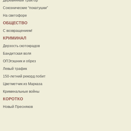
Деревянный трактор
Союзнические “покатушки”
На светофоре
ОБЩЕСТВО
С возвращением!
КРИМИНАЛ
Дерзость скотокрадов
Бандитская воля
ОПЭгэшник и обрез
Левый трафик
150-летний рекорд побит
Цветметчик из Марказа
Криминальные войны
КОРОТКО
Новый Пресняков