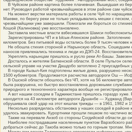
В Чуйском районе картина более плачевная. Вышедшая из берег
нет. Руководил работой чрезвычайщиков в этом районе сам чуйск
На момент верстки материала работы в селе Чуй по наращивани
Маевке, по берегу реки не только укладывались мешки с песком,
чрезвычайщики уже завершили. Помогали им бороться со стихие
Кошой (Калиновка) уже восстановлено.
Заставила местные власти взбесившаяся Шамси побеспокоиться 
Зарегистрированы ЧП и в Ысык-Атинском районе. Затоплению вы
километров. Без питьевой воды остались более 9 тысяч человек
Не обошла стихия стороной и Нарынскую область. Сошедшим се
наносов привлекались техника и люди из ДЭП-24. Восстановите
Укреплять нарынцам пришлось и русло реки Ат-Башы. Завезено 
Досталось и жителям Баткенской области. В селе Пульгон селе
сельской управе на участке Дашдобо затоплено 2 приусадебных у
В городе Кызыл-Кия подтоплены жилые дома, разрушено нескол
1500 кубометров. Продолжается расчистка автодороги Ош — Исф
В Ошской области обошлось без ЧП, хотя на 56 километре автод
была разрушена, но быстро восстановлена дорожными службами 
природного и техногенного характера вообще не регистрировало
А вот нашим соседям в Таджикистане пришлось гораздо хуже. Реч
находится на 43 километре автодороги Душанбе — Худжанд (Варз
обрушивала свой удар на этот кишлак трижды — в 1961, 1982 и 
Несколько разрядилась обстановка у наших соседей в районе 
удалось эвакуировать. Курортники прошли пешком по частично в
Также на перевале Анзоб со стороны Согдийской области до си
Наиболее пострадавшим населенным пунктом Варзобского района 
добраться сейчас до Такоба можно только по горным тропам. Мн
Между тем власти Таджикистана опровергли информацию, что в р