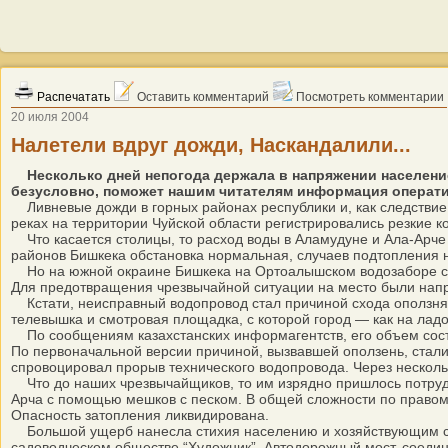
Распечатать
Оставить комментарий
Посмотреть комментарии
20 июля 2004
Налетели вдруг дожди, Наскандалили...
Несколько дней непогода держала в напряжении население
безусловно, поможет нашим читателям информация операти
Ливневые дожди в горных районах республики и, как следствие
реках на территории Чуйской области регистрировались резкие 
Что касается столицы, то расход воды в Аламудуне и Ала-Арче с
районов Бишкека обстановка нормальная, случаев подтопления н
Но на южной окраине Бишкека на Ортоалышском водозаборе с в
Для предотвращения чрезвычайной ситуации на место были напр
Кстати, неисправный водопровод стал причиной схода оползня у
телевышка и смотровая площадка, с которой город — как на ла
По сообщениям казахстанских информагентств, его объем состав
По первоначальной версии причиной, вызвавшей оползень, стали
спровоцировал прорыв технического водопровода. Через несколь
Что до наших чрезвычайщиков, то им изрядно пришлось потруди
Арча с помощью мешков с песком. В общей сложности по правому
Опасность затопления ликвидирована.
Большой ущерб нанесла стихия населению и хозяйствующим субъ
садоводческом обществе “Художник”. Автодорожный мост, соедин