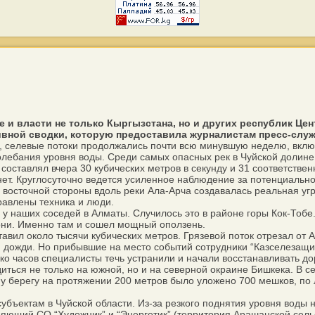
 и власти не только Кыргызстана, но и других республик Це
вной сводки, которую предоставила журналистам пресс-служ
, селевые потоки продолжались почти всю минувшую неделю, вклю
колебания уровня воды. Среди самых опасных рек в Чуйской долин
оставлял вчера 30 кубических метров в секунду и 31 соответствен
ет. Круглосуточно ведется усиленное наблюдение за потенциально
осточной стороны вдоль реки Ала-Арча создавалась реальная уг
авлены техника и люди.
 наших соседей в Алматы. Случилось это в районе горы Кок-Тобе
дони. Именно там и сошел мощный оползень.
ил около тысячи кубических метров. Грязевой поток отрезал от А
 дожди. Но прибывшие на место событий сотрудники “Казселезащит
ко часов специалисты течь устранили и начали восстанавливать до
ться не только на южной, но и на северной окраине Бишкека. В 
 берегу на протяжении 200 метров было уложено 700 мешков, по л
ектам в Чуйской области. Из-за резкого поднятия уровня воды н
яющий СО “Художник” и “Энергетик” (территория Арашанской сельск