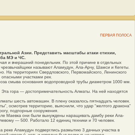
ПЕРВАЯ ПОЛОСА
нтральной Азии. Представить масштабы атаки стихии,
ба МЭ и ЧС.
чая и вчерашний понедельник. По этой причине в отдельных
е чрезвычайщики называют Аламудун, Ала-Арчу, Шамси и Кегеты.
но. На территориях Свердловского, Первомайского, Ленинского
 опасными участками рек.
роза смыва основания водопроводной трубы диаметром 1000 мм.
. Эта гора — достопримечательность Алматы. На ней находятся
лматы шесть автомашин. В плену оказалось пятнадцать человек.
ы”, осмотрев территорию, выяснили, что удар “желтого дракона”
рогу, подпорные сооружения.
селе Маевка они были вынуждены наращивать дамбу реки Ала-
евому — 500. Работало 12 единиц техники и 70 человек.
а реке Аламудун подверглись размытию 3 дачных участка в
ой управы), хоть и изрядно был подмыт, но устоял.