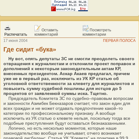
Оставить
Посмотреть
Распечатать
комментарий
комментарии
17 июня 2004
ПЕРВАЯ ПОЛОСА
Где сидит «бука»
Ну вот, опять депутаты ЗС не смогли преодолеть своего
отвращения к журналистам и отклонили проект поправок и
дополнений к некоторым законодательным актам КР,
внесенных президентом. Аскар Акаев предлагал, причем
уже не в первый раз, исключить из УК КР статью об
уголовной ответственности за клевету для журналистов и
повысить сумму судебной пошлины для истцов до 5
процентов от заявленной суммы иска. Тщетно.
Председатель Комитета ЗС по судебно–правовым вопросам
и законности Азимбек Бекназаров считает, что закон един для
всех граждан и не может отдавать предпочтение какой–то
категории по профессиональному признаку. А вообще
исключить из УК статью о клевете нельзя, поскольку тогда все
подобные преступления будут оставаться безнаказанными.
Логично, но есть несколько моментов, которые наше
законодательство вообще не учитывает, отчего возникает
правовой дисбаланс. Статья УК “Клевета” на практике в 99,9