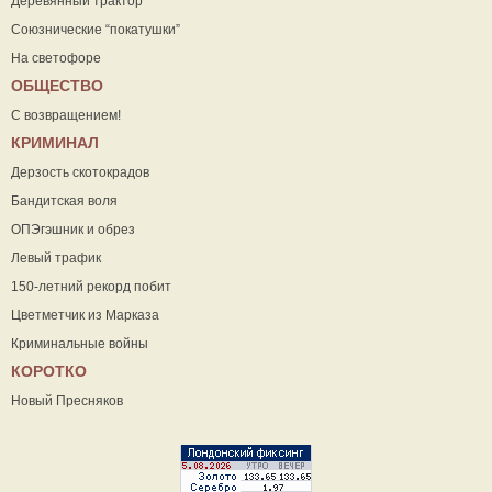
Деревянный трактор
Союзнические “покатушки”
На светофоре
ОБЩЕСТВО
С возвращением!
КРИМИНАЛ
Дерзость скотокрадов
Бандитская воля
ОПЭгэшник и обрез
Левый трафик
150-летний рекорд побит
Цветметчик из Марказа
Криминальные войны
КОРОТКО
Новый Пресняков