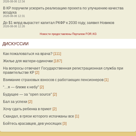
2026-08-06 12:34
В КР поручили ускорить реализацию проекта по улучшению качества
воздуха
2026-08-06 12:31
До $1 млрд вырастет капитал РКФР к 2030 году, заявил Новиков
2026-08-06 12:26
Новости предоставлены Порталом FOR.KG
ДИСКУССИИ
Как пожаловаться на врача?
[111]
Жилье для матери-одиночки
[187]
На вопросы отвечает Государственная регистрационная служба при
правительстве КР
[2]
Взимание страховых взносов с работающих пенсионеров
[1]
“…я — ближе к небу”
[2]
Будущее — за “open source”
[2]
Бал за успехи
[2]
Хочу сдать ребенка в приют
[2]
Скандал, в грязи которого испачканы все
[1]
Бойтесь красавцев, дев уносящих
[3]