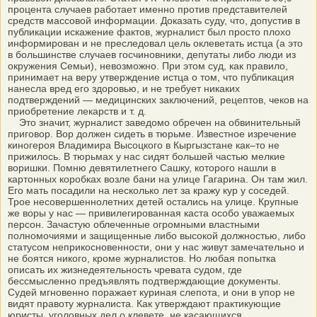
процента случаев работает именно против представителей
средств массовой информации. Доказать суду, что, допустив в
публикации искажение фактов, журналист был просто плохо
информирован и не преследовал цель оклеветать истца (а это
в большинстве случаев госчиновники, депутаты либо люди из
окружения Семьи), невозможно. При этом суд, как правило,
принимает на веру утверждение истца о том, что публикация
нанесла вред его здоровью, и не требует никаких
подтверждений — медицинских заключений, рецептов, чеков на
приобретение лекарств и т. д.
Это значит, журналист заведомо обречен на обвинительный
приговор. Вор должен сидеть в тюрьме. Известное изречение
киногероя Владимира Высоцкого в Кыргызстане как–то не
прижилось. В тюрьмах у нас сидят большей частью мелкие
воришки. Помню девятилетнего Сашку, которого нашли в
картонных коробках возле бани на улице Гагарина. Он там жил.
Его мать посадили на несколько лет за кражу кур у соседей.
Трое несовершеннолетних детей остались на улице. Крупные
же воры у нас — привилегированная каста особо уважаемых
персон. Зачастую облеченные огромными властными
полномочиями и защищенные либо высокой должностью, либо
статусом неприкосновенности, они у нас живут замечательно и
не боятся никого, кроме журналистов. Но любая попытка
описать их жизнедеятельность чревата судом, где
бессмысленно предъявлять подтверждающие документы.
Судей мгновенно поражает куриная слепота, и они в упор не
видят правоту журналиста. Как утверждают практикующие
юристы, уголовных дел о клевете, не касающихся