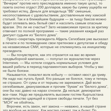
“Вечерки” против него преследовала именно такую цель), то
газета охотно отдаст 200 долларов, какую бы сумму ущерба ни
требовал истец. Деньги для владельца “ВБ” смешные,
несопоставимые с удовольствием, доставленным ему хамской
статьей. Так и в ближайшем будущем — за тыщу баксов можно
будет оплевать весь белый свет и насолить самым опасным
врагам. Это ли не счастье? Зато независимая пресса за критику
отвечает по полной программе — такие указания каждый раз
диктуют судьям из “Белого дома”.
Пресс–секретарь президента Абдиль Сегизбаев уже высказал
в печати и по телевидению свои претензии к депутатам и обиду
на независимые СМИ, которые не откликнулись на инициативу
президента.
— Вы почувствуете, как это отразится на вас во время
предвыборной кампании, — попугал он журналистов через
Internews. — Мы хотели создать нормальные условия для
вашей работы в период парламентских выборов. Чтобы у вас
не было боязни.
Называется, пожалел волк кобылу — оставил хвост да гриву.
Не надо нас пугать букой. Кто раньше не боялся, тому и теперь
не страшно. От сумы и от тюрьмы не зарекаемся. Дай волю
сегизбаевым, джанузаковым и прочим “букам” из “Белого дома”,
они бы нас давно на нарах сгноили. Да нельзя: демократия
все–таки. Надо же предъявлять высоким гостям Кыргызстана
свидетельство царящей в стране свободы печати. Тут без
“МСН” не обойтись.
Впрочем, есть закон, нет закона — неважно, в нашей стране
это вообще не вопрос. Как мастер скажет, так и будет. По