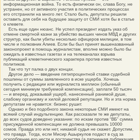
информационная война. То есть физически он, слава Богу, не
устранен, но от активного участия в политических процессах
его отстранили на много лет. Стало быть, депутаты решили
оставить для себя на будущее защиту от СМИ хотя бы в статье
о клевете.
Есть еще один нюанс. Не успел президент издать указ об
отмене смертной казни за убийство высших чинов МВД и других
структур, как были убиты несколько офицеров милиции, в том
числе и полковник Алиев. Если бы был принят вышеназванный
законопроект в помощь журналистам, вполне можно было бы
ожидать в известных газетах и на телеканалах взрыва
публикаций клеветнического характера против известных
политиков.
Так что тут палка о двух концах.
Другое дело — введение пятипроцентной ставки судебной
пошлины от суммы заявленного в иске ущерба. Хочешь
получить с редакции или журналиста миллион (обычный
сегодня минимум требуемой компенсации), заплати 50 тысяч
— и вперед, доказывай ущерб, нанесенный ранимой душе,
слабому организму и хилой деловой репутации. Но и эта норма
депутатам не нравится: бизнес рушит.
Однако и без подобного закона некоторые СМИ имеют на
всякий случай индульгенцию. Как рассказали те же депутаты,
до всех судов доведено указание: по искам против “ВБ” сумма
присужденной компенсации не должна превышать 10000
сомов. Правда это или нет, никакой судья не скажет. Допустим,
что правда. Тогда, если Мисир Ашыркулов подаст в суд за
оскорбление его чести и достоинства (а пятничная публикация