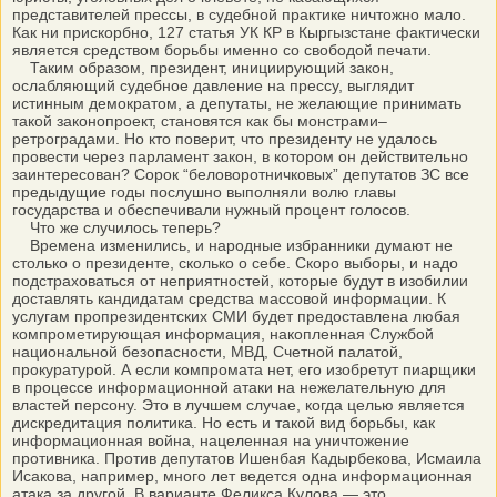
представителей прессы, в судебной практике ничтожно мало.
Как ни прискорбно, 127 статья УК КР в Кыргызстане фактически
является средством борьбы именно со свободой печати.
Таким образом, президент, инициирующий закон,
ослабляющий судебное давление на прессу, выглядит
истинным демократом, а депутаты, не желающие принимать
такой законопроект, становятся как бы монстрами–
ретроградами. Но кто поверит, что президенту не удалось
провести через парламент закон, в котором он действительно
заинтересован? Сорок “беловоротничковых” депутатов ЗС все
предыдущие годы послушно выполняли волю главы
государства и обеспечивали нужный процент голосов.
Что же случилось теперь?
Времена изменились, и народные избранники думают не
столько о президенте, сколько о себе. Скоро выборы, и надо
подстраховаться от неприятностей, которые будут в изобилии
доставлять кандидатам средства массовой информации. К
услугам пропрезидентских СМИ будет предоставлена любая
компрометирующая информация, накопленная Службой
национальной безопасности, МВД, Счетной палатой,
прокуратурой. А если компромата нет, его изобретут пиарщики
в процессе информационной атаки на нежелательную для
властей персону. Это в лучшем случае, когда целью является
дискредитация политика. Но есть и такой вид борьбы, как
информационная война, нацеленная на уничтожение
противника. Против депутатов Ишенбая Кадырбекова, Исмаила
Исакова, например, много лет ведется одна информационная
атака за другой. В варианте Феликса Кулова — это