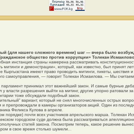
ый (для нашего сложного времени) шаг — вчера было возбуж
Гражданское общество против коррупции» Толекан Исмаилово
бная инстанция страны намерена рассматривать конституционност
ь митинги и демонстрации», который, как известно, был принят лет
не Кыргызстана имеют право проводить митинги, пикеты, шествия и
го самоуправления, — говорит Толекан Исмаилова. — Мы считаем, 
 парламент принимал этот важнейший закон. И самые бурные деба
ил у власти разрешения выйти на митинг, другие упорно ратовали з
ентарии тоже обсуждали подобный закон.
ельный” вариант, который не снял многочисленных острых вопрос
аем и препровождали в камеры организаторов акций. Один из посл
зника Феликса Кулова в апреле.
 порядке) почти всех участников апрельского марша. Толекан И
кекском городском суде должна была рассматриваться апелляционн
лополучных статей закона. Посмотрим теперь, какое решение вынес
ром в свое время столько шумели...