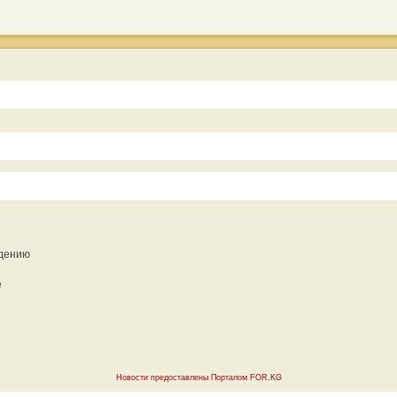
ждению
е
н
Новости предоставлены Порталом FOR.KG