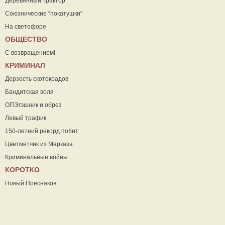
Деревянный трактор
Союзнические “покатушки”
На светофоре
ОБЩЕСТВО
С возвращением!
КРИМИНАЛ
Дерзость скотокрадов
Бандитская воля
ОПЭгэшник и обрез
Левый трафик
150-летний рекорд побит
Цветметчик из Марказа
Криминальные войны
КОРОТКО
Новый Пресняков