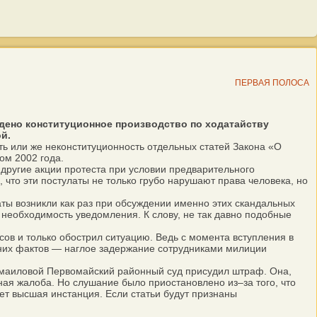
ПЕРВАЯ ПОЛОСА
дено конституционное производство по ходатайству
й.
ь или же неконституционность отдельных статей Закона «О
ом 2002 года.
 другие акции протеста при условии предварительного
что эти постулаты не только грубо нарушают права человека, но
ты возникли как раз при обсуждении именно этих скандальных
а необходимость уведомления. К слову, не так давно подобные
ов и только обострил ситуацию. Ведь с момента вступления в
едних фактов — наглое задержание сотрудниками милиции
смаиловой Первомайский районный суд присудил штраф. Она,
ая жалоба. Но слушание было приостановлено из–за того, что
ет высшая инстанция. Если статьи будут признаны