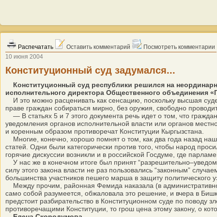
Распечатать
Оставить комментарий
Посмотреть комментарии
10 июня 2004
Конституционный суд задумался...
Конституционный суд республики решился на неординарн
исполнительного директора Общественного объединения «
И это можно расценивать как сенсацию, поскольку высшая суде
праве граждан собираться мирно, без оружия, свободно проводит
— В статьях 5 и 7 этого документа речь идет о том, что гражда
уведомления органов исполнительной власти или органов местно
и коренным образом противоречат Конституции Кыргызстана.
Многие, конечно, хорошо помнят о том, как два года назад наш
статей. Одни были категорически против того, чтобы народ прос
горячие дискуссии возникли и в российской Госдуме, где парлам
У нас же в конечном итоге был принят “разрешительно–уведомит
силу этого закона власти не раз пользовались “законным” случ
большинства участников пешего марша в защиту политического у
Между прочим, районная Фемида наказала (в административном
само собой разумеется, обжаловала это решение, и вчера в Биш
предстоит разбирательство в Конституционном суде по поводу з
противоречащими Конституции, то грош цена этому закону, о кото
Елена Скородумова.