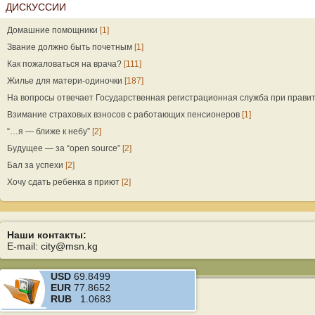
ДИСКУССИИ
Домашние помощники
[1]
Звание должно быть почетным
[1]
Как пожаловаться на врача?
[111]
Жилье для матери-одиночки
[187]
На вопросы отвечает Государственная регистрационная служба при прави
Взимание страховых взносов с работающих пенсионеров
[1]
“…я — ближе к небу”
[2]
Будущее — за “open source”
[2]
Бал за успехи
[2]
Хочу сдать ребенка в приют
[2]
Наши контакты:
E-mail: city@msn.kg
USD
69.8499
EUR
77.8652
RUB
1.0683