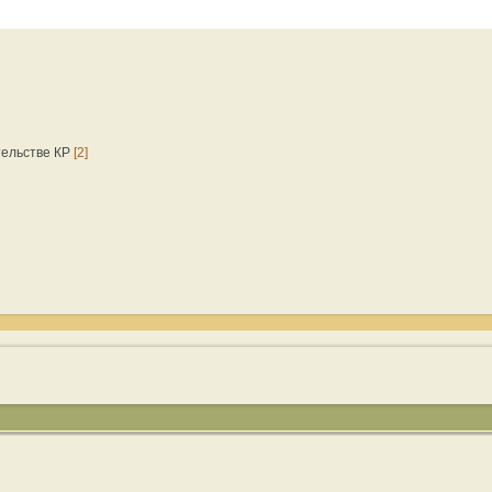
тельстве КР
[2]