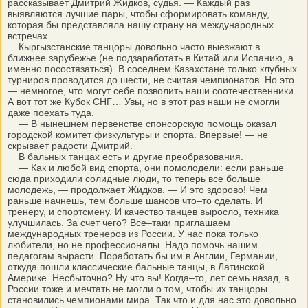
рассказывает Дмитрий Жидков, судья. — Каждый раз
выявляются лучшие пары, чтобы сформировать команду,
которая бы представляла нашу страну на международных
встречах.
Кыргызстанские танцоры довольно часто выезжают в
ближнее зарубежье (не подзаработать в Китай или Испанию, а
именно посостязаться). В соседнем Казахстане только клубных
турниров проводится до шести, не считая чемпионатов. Но это
— немногое, что могут себе позволить наши соотечественники.
А вот тот же Кубок СНГ… Увы, но в этот раз наши не смогли
даже поехать туда.
— В нынешнем первенстве спонсорскую помощь оказал
городской комитет физкультуры и спорта. Впервые! — не
скрывает радости Дмитрий.
В бальных танцах есть и другие преобразования.
— Как и любой вид спорта, они помолодели: если раньше
сюда приходили солидные люди, то теперь все больше
молодежь, — продолжает Жидков. — И это здорово! Чем
раньше начнешь, тем больше шансов что–то сделать. И
тренеру, и спортсмену. И качество танцев выросло, техника
улучшилась. За счет чего? Все–таки приглашаем
международных тренеров из России. У нас пока только
любители, но не профессионалы. Надо помочь нашим
педагогам вырасти. Поработать бы им в Англии, Германии,
откуда пошли классические бальные танцы, в Латинской
Америке. Несбыточно? Ну что вы! Когда–то, лет семь назад, в
России тоже и мечтать не могли о том, чтобы их танцоры
становились чемпионами мира. Так что и для нас это довольно