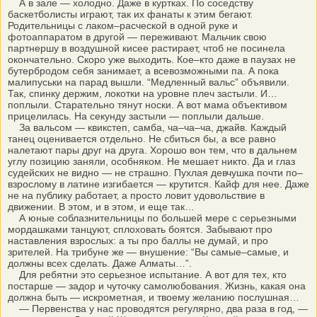
А в зале — холодно. Даже в куртках. По соседству
баскетболисты играют, так их фанаты к этим бегают.
Родительницы с лаком–расческой в одной руке и
фотоаппаратом в другой — переживают. Мальчик свою
партнершу в воздушной кисее растирает, чтоб не посинела
окончательно. Скоро уже выходить. Кое–кто даже в паузах не
бутербродом себя занимает, а всевозможными па. А пока
малипуськи на парад вышли. “Медленный вальс” объявили.
Так, спинку держим, локотки на уровне плеч застыли. И…
поплыли. Старательно тянут носки. А вот мама объективом
прицелилась. На секунду застыли — поплыли дальше.
За вальсом — квикстеп, самба, ча–ча–ча, джайв. Каждый
танец оценивается отдельно. Не сбиться бы, а все равно
налетают пары друг на друга. Хорошо вон тем, что в дальнем
углу позицию заняли, особняком. Не мешает никто. Да и глаз
судейских не видно — не страшно. Пухлая девчушка почти по–
взрослому в латине изгибается — крутится. Кайф для нее. Даже
не на публику работает, а просто ловит удовольствие в
движении. В этом, и в этом, и еще так…
А юные соблазнительницы по большей мере с серьезными
мордашками танцуют, сплоховать боятся. Забывают про
наставления взрослых: а ты про баллы не думай, и про
зрителей. На трибуне же — внушение: “Вы самые–самые, и
должны всех сделать. Даже Алматы…”.
Для ребятни это серьезное испытание. А вот для тех, кто
постарше — задор и чуточку самолюбования. Жизнь, какая она
должна быть — искрометная, и твоему желанию послушная…
— Первенства у нас проводятся регулярно, два раза в год, —