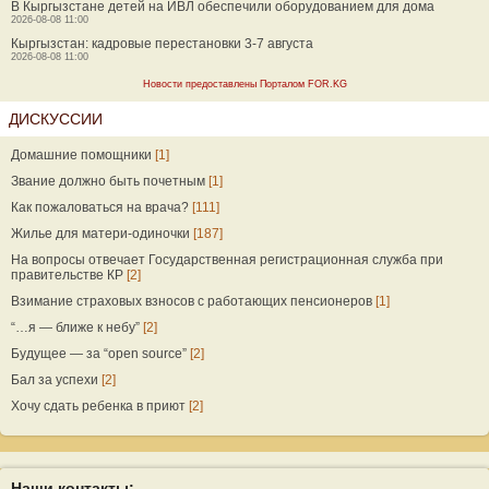
В Кыргызстане детей на ИВЛ обеспечили оборудованием для дома
2026-08-08 11:00
Кыргызстан: кадровые перестановки 3-7 августа
2026-08-08 11:00
Новости предоставлены Порталом FOR.KG
ДИСКУССИИ
Домашние помощники
[1]
Звание должно быть почетным
[1]
Как пожаловаться на врача?
[111]
Жилье для матери-одиночки
[187]
На вопросы отвечает Государственная регистрационная служба при
правительстве КР
[2]
Взимание страховых взносов с работающих пенсионеров
[1]
“…я — ближе к небу”
[2]
Будущее — за “open source”
[2]
Бал за успехи
[2]
Хочу сдать ребенка в приют
[2]
Наши контакты: