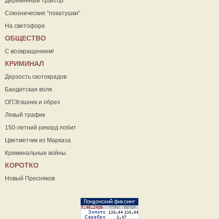
Деревянный трактор
Союзнические “покатушки”
На светофоре
ОБЩЕСТВО
С возвращением!
КРИМИНАЛ
Дерзость скотокрадов
Бандитская воля
ОПЭгэшник и обрез
Левый трафик
150-летний рекорд побит
Цветметчик из Марказа
Криминальные войны
КОРОТКО
Новый Пресняков