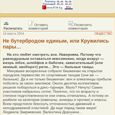
Оставить
Посмотреть
Распечатать
комментарий
комментарии
16 марта 2004
ОБЩЕСТВО
Не бутербродом единым, или Кружились
пары…
На это любят смотреть все. Наверняка. Потому что
равнодушным оставаться невозможно, когда вокруг —
вихрь юбок, шлейфов и бабочек, зажигательный (или
нежный, наоборот) ритм… Это — бальные танцы.
Минувшее воскресенье собрало бишкекчан на открытое
городское первенство по спортивным танцам (они же —
бальные). Да и не только бишкекчан: вон и алматинцы прибыли
поболеть за своих земляков. Около десятка коллективов
решили побороться в дэнс–турнире. Мало? Ничуть! Самих
участников набралось сотни. Понятно, что по возрасту и
степени подготовленности они очень отличались. А потому их
разбили на категории (ювеналы, юниоры и прочее) и классы.
Всем предстояло блеснуть отточенностью движений и
неподражаемой пластикой. Да еще перед таким жюри!
Людмила Закржевская, Валентина Доронина…