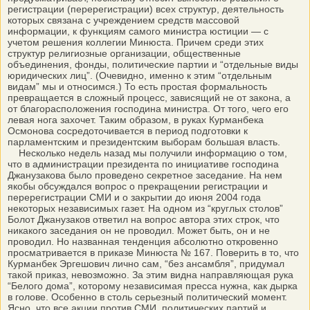
регистрации (перерегистрации) всех структур, деятельность
которых связана с учреждением средств массовой
информации, к функциям самого министра юстиции — с
учетом решения коллегии Минюста. Причем среди этих
структур религиозные организации, общественные
объединения, фонды, политические партии и “отдельные виды
юридических лиц”. (Очевидно, именно к этим “отдельным
видам” мы и относимся.) То есть простая формальность
превращается в сложный процесс, зависящий не от закона, а
от благорасположения господина министра. От того, чего его
левая нога захочет. Таким образом, в руках Курманбека
Осмонова сосредоточивается в период подготовки к
парламентским и президентским выборам большая власть.
Несколько недель назад мы получили информацию о том,
что в администрации президента по инициативе господина
Джанузакова было проведено секретное заседание. На нем
якобы обсуждался вопрос о прекращении регистрации и
перерегистрации СМИ и о закрытии до июня 2004 года
некоторых независимых газет. На одном из “круглых столов”
Болот Джанузаков ответил на вопрос автора этих строк, что
никакого заседания он не проводил. Может быть, он и не
проводил. Но названная тенденция абсолютно откровенно
просматривается в приказе Минюста № 167. Поверить в то, что
Курманбек Эргешович лично сам, “без ансамбля”, придумал
такой приказ, невозможно. За этим видна направляющая рука
“Белого дома”, которому независимая пресса нужна, как дырка
в голове. Особенно в столь серьезный политический момент.
Ясно, что все акции против СМИ, политических партий и