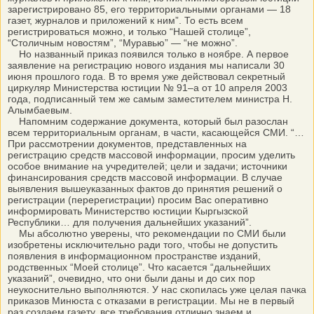
зарегистрировано 85, его территориальными органами — 18
газет, журналов и приложений к ним”. То есть всем
регистрироваться можно, и только “Нашей столице”,
“Столичным новостям”, “Муравью” — “не можно”.
Но названный приказ появился только в ноябре. А первое
заявление на регистрацию нового издания мы написали 30
июня прошлого года. В то время уже действовал секретный
циркуляр Министерства юстиции № 91–а от 10 апреля 2003
года, подписанный тем же самым заместителем министра Н.
Алымбаевым.
Напомним содержание документа, который был разослан
всем территориальным органам, в части, касающейся СМИ. “…
При рассмотрении документов, представленных на
регистрацию средств массовой информации, просим уделить
особое внимание на учредителей; цели и задачи; источники
финансирования средств массовой информации. В случае
выявления вышеуказанных фактов до принятия решений о
регистрации (перерегистрации) просим Вас оперативно
информировать Министерство юстиции Кыргызской
Республики… для получения дальнейших указаний”.
Мы абсолютно уверены, что рекомендации по СМИ были
изобретены исключительно ради того, чтобы не допустить
появления в информационном пространстве изданий,
родственных “Моей столице”. Что касается “дальнейших
указаний”, очевидно, что они были даны и до сих пор
неукоснительно выполняются. У нас скопилась уже целая пачка
приказов Минюста с отказами в регистрации. Мы не в первый
раз создаем газету, все требования отлично знаем и