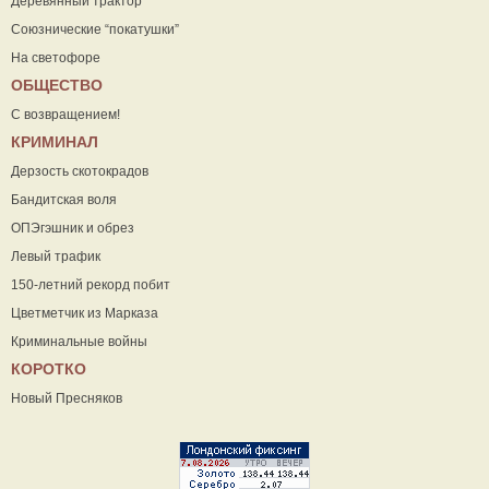
Деревянный трактор
Союзнические “покатушки”
На светофоре
ОБЩЕСТВО
С возвращением!
КРИМИНАЛ
Дерзость скотокрадов
Бандитская воля
ОПЭгэшник и обрез
Левый трафик
150-летний рекорд побит
Цветметчик из Марказа
Криминальные войны
КОРОТКО
Новый Пресняков