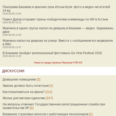
Панорама Бишкека и красная луна Иссык-Куля: фото и видео читателей
24.kg
2026-08-09 15:00
Павел Дуров отправит призы победителям олимпиады по ИИ в Астане
2026-08-09 14:25
Мужчина в одних трусах напал на девушку в Бишкеке — видео. Задержаны
двое
2026-08-09 13:58
Мужчина напал на девушку на улице. Вместе с сообщником его водворили
в ИВС
2026-08-09 13:47
В Бишкеке пройдет региональный фестиваль Go Viral Festival 2026
2026-08-09 13:35
Новости предоставлены Порталом FOR.KG
ДИСКУССИИ
Домашние помощники
[2]
Звание должно быть почетным
[1]
Как пожаловаться на врача?
[111]
Жилье для матери-одиночки
[187]
На вопросы отвечает Государственная регистрационная служба при
правительстве КР
[2]
Взимание страховых взносов с работающих пенсионеров
[1]