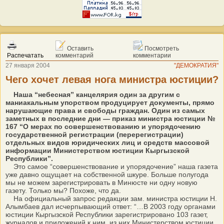
Оставить
Посмотреть
Распечатать
комментарий
комментарии
27 января 2004
"ДЕМОКРАТИЯ"
Чего хочет левая нога министра юстиции?
Наша “небесная” канцелярия один за другим с
маниакальным упорством продуцирует документы, прямо
нарушающие права и свободы граждан. Один из самых
заметных в последние дни — приказ министра юстиции №
167 “О мерах по совершенствованию и упорядочению
государственной регистрации (перерегистрации)
отдельных видов юридических лиц и средств массовой
информации Министерством юстиции Кыргызской
Республики”.
Это самое “совершенствование и упорядочение” наша газета
уже давно ощущает на собственной шкуре. Больше полугода
мы не можем зарегистрировать в Минюсте ни одну новую
газету. Только мы? Похоже, что да.
На официальный запрос редакции зам. министра юстиции Н.
Алымбаев дал исчерпывающий ответ: “…В 2003 году органами
юстиции Кыргызской Республики зарегистрировано 103 газет,
журналов и приложений к ним, из них Министерством юстиции