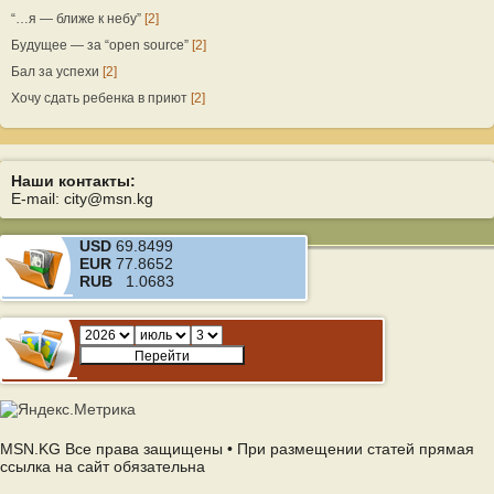
“…я — ближе к небу”
[2]
Будущее — за “open source”
[2]
Бал за успехи
[2]
Хочу сдать ребенка в приют
[2]
Наши контакты:
E-mail: city@msn.kg
USD
69.8499
EUR
77.8652
RUB
1.0683
MSN.KG Все права защищены • При размещении статей прямая
ссылка на сайт обязательна