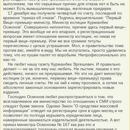
выполняем, так что серьезных причин для отказа нет и быть не
может. Есть вымышленные поводы, мелочные придирки.
17 декабря мы получили четвертый по счету, последний по
времени “приказ об отказе”. Подпись внушительная: “Первый
Вице–премьер–министр, Министр юстиции Курманбек
Осмонов”. Совершенно непонятно, причем здесь первый вице–
премьер. Это вообще не его епархия, к регистрационным
вопросам имеет отношение министр юстиции, но никак не
первый вице–премьер. Или же все громкие титулы
перечислены с целью устрашения. Мол, и правительство тоже
против вас, имейте в виду. Мы не испугались, просто удивились
тому, что из пушки палят по воробьям. Непрофессионально это
как–то.
Не любит нашу газету Курманбек Эргешович. И правильно
делает — не за что ему нас любить. Не льстим, пишем о его
действиях, ничего не приукрашивая. Но это не дает министру
юстиции (и уж, конечно, первому вице–премьеру) права
сводить личные счеты. Не на чай к нему просимся, а хотим на
абсолютно законных основаниях зарегистрировать новые
издания.
Господин Осмонов любит распространяться о том, что
возглавляемое им министерство по отношению к СМИ строго
следует букве закона. Однако Закон “О средствах массовой
информации” отводит на регистрацию срок в один месяц и не
позволяет по полгода мурыжить юридические лица,
намеренные заниматься издательской деятельностью. А вот
приказ министра Осмонова № 167 как раз это и
предусматривает, поскольку относит вынесение решения о