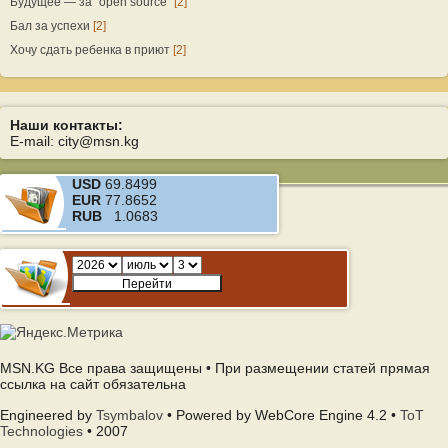
Будущее — за “open source”
[2]
Бал за успехи
[2]
Хочу сдать ребенка в приют
[2]
Наши контакты:
E-mail: city@msn.kg
USD
69.8499
EUR
77.8652
RUB
1.0683
MSN.KG Все права защищены • При размещении статей прямая
ссылка на сайт обязательна
Engineered by
Tsymbalov
• Powered by WebCore Engine 4.2 •
ToT
Technologies
• 2007