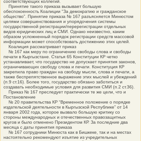
соответствующих коллегий.
Принятие такого приказа вызывает большую
обеспокоенность Коалиции “За демократию и гражданское
общество”. Принятие приказа № 167 разъясняется Минюстом
целями совершенствования и упорядочения системы
государственной регистрации/перерегистрации отдельных
видов юридических лиц и СМИ. Однако неизвестно, каким
образом усложненный порядок регистрации средств массовой
информации может способствовать достижению этих целей.
Коалиция рассматривает приказ
№ 167 как меру по ограничению свободы слова и свободы
печати в Кыргызстане. Статья 65 Конституции КР четко
устанавливает, что государство не допускает принятия законов,
ограничивающих свободу слова и печати. Конституция КР
закрепила право граждан на свободу мысли, слова и печати, а
также беспрепятственное выражение этих мыслей и убеждений
(п.9 ст.16). Более того, государство обязано заботиться и
создавать необходимые условия для развития СМИ (п.2 ст.36).
Приказ № 167 преследует практически те же цели, что и
Постановление
№ 20 правительства КР “Временное положение о порядке
издательской деятельности в Кыргызской Республике” от 14
января 2002 года, которое вызвало большую критику со
стороны международных и отечественных правозащитных
кругов и было отменено Президентом КР. За последние два
месяца с даты принятия приказа
№ 167 сотрудники Минюста как в Бишкеке, так и на местах
настоятельно рекомендуют изъятие из учредительных