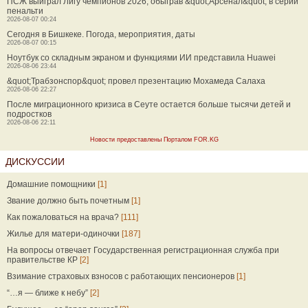
ПСЖ выиграл Лигу чемпионов 2026, обыграв &quot;Арсенал&quot; в серии
пенальти
2026-08-07 00:24
Сегодня в Бишкеке. Погода, мероприятия, даты
2026-08-07 00:15
Ноутбук со складным экраном и функциями ИИ представила Huawei
2026-08-06 23:44
&quot;Трабзонспор&quot; провел презентацию Мохамеда Салаха
2026-08-06 22:27
После миграционного кризиса в Сеуте остается больше тысячи детей и
подростков
2026-08-06 22:11
Новости предоставлены Порталом FOR.KG
ДИСКУССИИ
Домашние помощники
[1]
Звание должно быть почетным
[1]
Как пожаловаться на врача?
[111]
Жилье для матери-одиночки
[187]
На вопросы отвечает Государственная регистрационная служба при
правительстве КР
[2]
Взимание страховых взносов с работающих пенсионеров
[1]
“…я — ближе к небу”
[2]