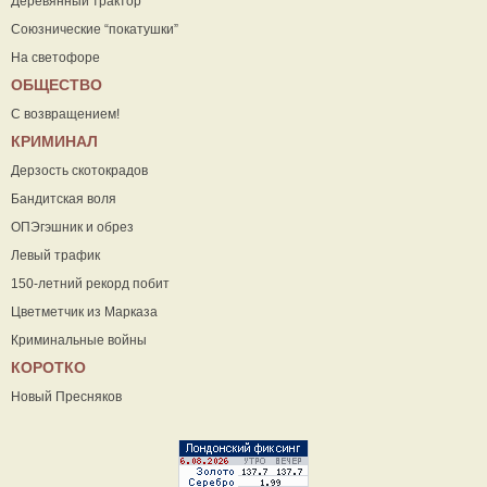
Деревянный трактор
Союзнические “покатушки”
На светофоре
ОБЩЕСТВО
С возвращением!
КРИМИНАЛ
Дерзость скотокрадов
Бандитская воля
ОПЭгэшник и обрез
Левый трафик
150-летний рекорд побит
Цветметчик из Марказа
Криминальные войны
КОРОТКО
Новый Пресняков