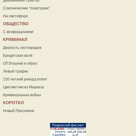
Деревянный трактор
Союзнические “покатушки”
На светофоре
ОБЩЕСТВО
С возвращением!
КРИМИНАЛ
Дерзость скотокрадов
Бандитская воля
ОПЭгэшник и обрез
Левый трафик
150-летний рекорд побит
Цветметчик из Марказа
Криминальные войны
КОРОТКО
Новый Пресняков