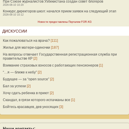
При Союзе журналистов Узбекистана создан совет блогеров
2026-08-10 10:20
Конкурс директоров школ: начался прием заявок на следующий этап
2026-08-10 10:12
Новости предоставлены Порталом FOR.KG
ДИСКУССИИ
Как пожаловаться на врача?
[111]
Жилье для матери-одиночки
[187]
На вопросы отвечает Государственная регистрационная служба при
правительстве КР
[2]
Взимание страховых взносов с работающих пенсионеров
[1]
“…я — ближе к небу”
[2]
Будущее — за “open source”
[2]
Бал за успехи
[2]
Хочу сдать ребенка в приют
[2]
Скандал, в грязи которого испачканы все
[1]
Бойтесь красавцев, дев уносящих
[3]
Наши контакты: