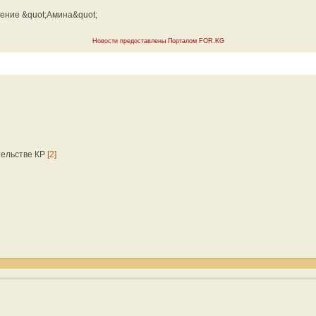
ение &quot;Амина&quot;
Новости предоставлены Порталом FOR.KG
тельстве КР
[2]