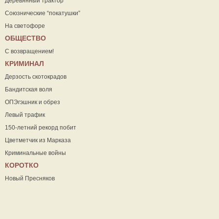
Деревянный трактор
Союзнические “покатушки”
На светофоре
ОБЩЕСТВО
С возвращением!
КРИМИНАЛ
Дерзость скотокрадов
Бандитская воля
ОПЭгэшник и обрез
Левый трафик
150-летний рекорд побит
Цветметчик из Марказа
Криминальные войны
КОРОТКО
Новый Пресняков