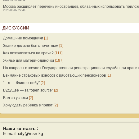
Москва расширяет перечень иностранцев, обязанных использовать прилож
2026-08-07 22:44
ДИСКУССИИ
Домашние помощники
[1]
Звание должно быть почетным
[1]
Как пожаловаться на врача?
[111]
Жилье для матери-одиночки
[187]
На вопросы отвечает Государственная регистрационная служба при прави
Взимание страховых взносов с работающих пенсионеров
[1]
“…я — ближе к небу”
[2]
Будущее — за “open source”
[2]
Бал за успехи
[2]
Хочу сдать ребенка в приют
[2]
Наши контакты:
E-mail: city@msn.kg