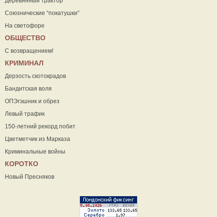
Деревянный трактор
Союзнические “покатушки”
На светофоре
ОБЩЕСТВО
С возвращением!
КРИМИНАЛ
Дерзость скотокрадов
Бандитская воля
ОПЭгэшник и обрез
Левый трафик
150-летний рекорд побит
Цветметчик из Марказа
Криминальные войны
КОРОТКО
Новый Пресняков