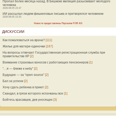
Пропал более месяца назад. В Бишкеке милиция разыскивает молодого
человека
2026-08-05 23:37
ИИ рассылал людям фишинговые письма и притворялся человеком
2026-08-05 23:20
Новости предоставлены Порталом FOR.KG
ДИСКУССИИ
Как пожаловаться на врача?
[111]
Жилье для матери-одиночки
[187]
На вопросы отвечает Государственная регистрационная служба при
правительстве КР
[2]
Взимание страховых взносов с работающих пенсионеров
[1]
“…я — ближе к небу”
[2]
Будущее — за “open source”
[2]
Бал за успехи
[2]
Хочу сдать ребенка в приют
[2]
Скандал, в грязи которого испачканы все
[1]
Бойтесь красавцев, дев уносящих
[3]