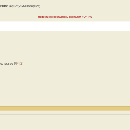
ение &quot;Амина&quot;
Новости предоставлены Порталом FOR.KG
тельстве КР
[2]