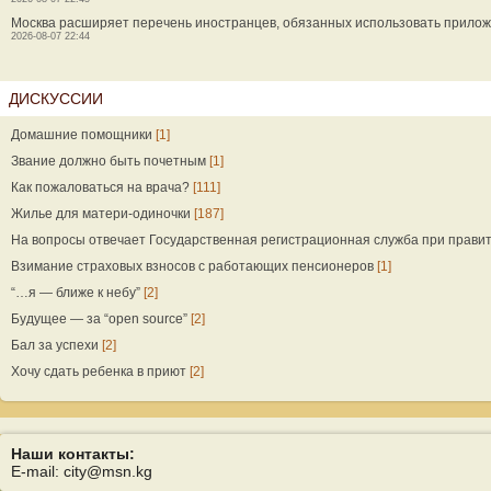
Москва расширяет перечень иностранцев, обязанных использовать прилож
2026-08-07 22:44
ДИСКУССИИ
Домашние помощники
[1]
Звание должно быть почетным
[1]
Как пожаловаться на врача?
[111]
Жилье для матери-одиночки
[187]
На вопросы отвечает Государственная регистрационная служба при прави
Взимание страховых взносов с работающих пенсионеров
[1]
“…я — ближе к небу”
[2]
Будущее — за “open source”
[2]
Бал за успехи
[2]
Хочу сдать ребенка в приют
[2]
Наши контакты:
E-mail: city@msn.kg