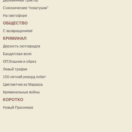
Деревянный трактор
Союзнические “покатушки”
На светофоре
ОБЩЕСТВО
С возвращением!
КРИМИНАЛ
Дерзость скотокрадов
Бандитская воля
ОПЭгэшник и обрез
Левый трафик
150-летний рекорд побит
Цветметчик из Марказа
Криминальные войны
КОРОТКО
Новый Пресняков