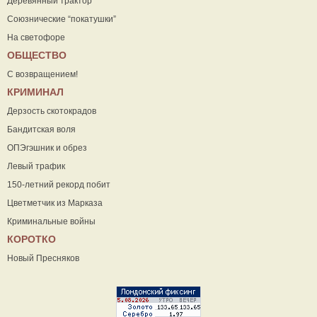
Деревянный трактор
Союзнические “покатушки”
На светофоре
ОБЩЕСТВО
С возвращением!
КРИМИНАЛ
Дерзость скотокрадов
Бандитская воля
ОПЭгэшник и обрез
Левый трафик
150-летний рекорд побит
Цветметчик из Марказа
Криминальные войны
КОРОТКО
Новый Пресняков