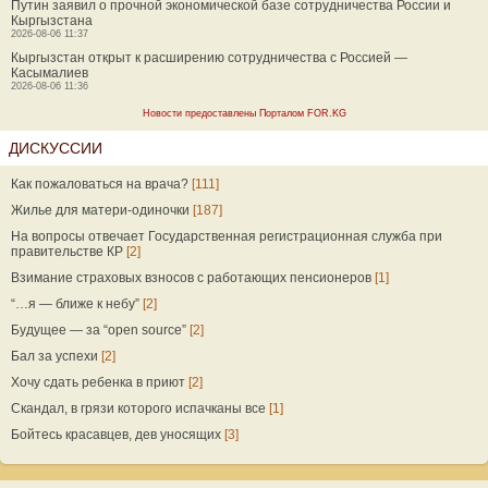
Путин заявил о прочной экономической базе сотрудничества России и
Кыргызстана
2026-08-06 11:37
Кыргызстан открыт к расширению сотрудничества с Россией —
Касымалиев
2026-08-06 11:36
Новости предоставлены Порталом FOR.KG
ДИСКУССИИ
Как пожаловаться на врача?
[111]
Жилье для матери-одиночки
[187]
На вопросы отвечает Государственная регистрационная служба при
правительстве КР
[2]
Взимание страховых взносов с работающих пенсионеров
[1]
“…я — ближе к небу”
[2]
Будущее — за “open source”
[2]
Бал за успехи
[2]
Хочу сдать ребенка в приют
[2]
Скандал, в грязи которого испачканы все
[1]
Бойтесь красавцев, дев уносящих
[3]