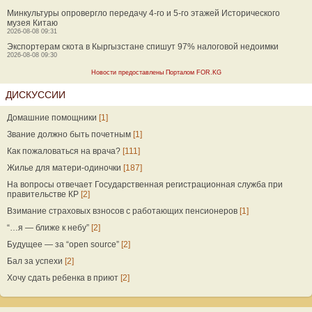
Минкультуры опровергло передачу 4-го и 5-го этажей Исторического
музея Китаю
2026-08-08 09:31
Экспортерам скота в Кыргызстане спишут 97% налоговой недоимки
2026-08-08 09:30
Новости предоставлены Порталом FOR.KG
ДИСКУССИИ
Домашние помощники
[1]
Звание должно быть почетным
[1]
Как пожаловаться на врача?
[111]
Жилье для матери-одиночки
[187]
На вопросы отвечает Государственная регистрационная служба при
правительстве КР
[2]
Взимание страховых взносов с работающих пенсионеров
[1]
“…я — ближе к небу”
[2]
Будущее — за “open source”
[2]
Бал за успехи
[2]
Хочу сдать ребенка в приют
[2]