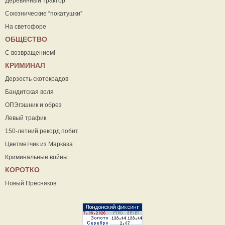
Деревянный трактор
Союзнические “покатушки”
На светофоре
ОБЩЕСТВО
С возвращением!
КРИМИНАЛ
Дерзость скотокрадов
Бандитская воля
ОПЭгэшник и обрез
Левый трафик
150-летний рекорд побит
Цветметчик из Марказа
Криминальные войны
КОРОТКО
Новый Пресняков