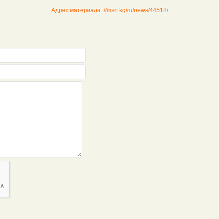
Адрес материала: //msn.kg/ru/news/44518/