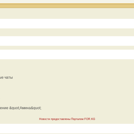
ые чаты
ение &quot;Амина&quot;
Новости предоставлены Порталом FOR.KG