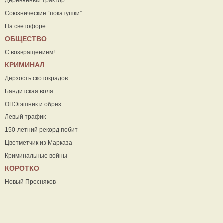
Деревянный трактор
Союзнические “покатушки”
На светофоре
ОБЩЕСТВО
С возвращением!
КРИМИНАЛ
Дерзость скотокрадов
Бандитская воля
ОПЭгэшник и обрез
Левый трафик
150-летний рекорд побит
Цветметчик из Марказа
Криминальные войны
КОРОТКО
Новый Пресняков