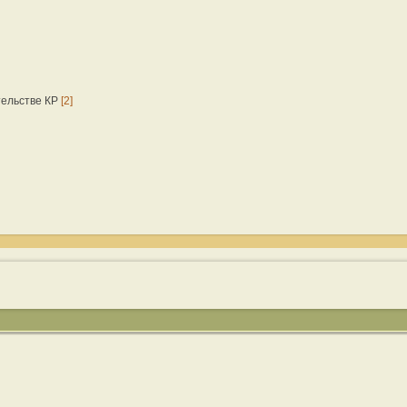
тельстве КР
[2]