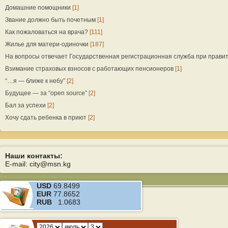
Домашние помощники
[1]
Звание должно быть почетным
[1]
Как пожаловаться на врача?
[111]
Жилье для матери-одиночки
[187]
На вопросы отвечает Государственная регистрационная служба при прави
Взимание страховых взносов с работающих пенсионеров
[1]
“…я — ближе к небу”
[2]
Будущее — за “open source”
[2]
Бал за успехи
[2]
Хочу сдать ребенка в приют
[2]
Наши контакты:
E-mail: city@msn.kg
USD
69.8499
EUR
77.8652
RUB
1.0683