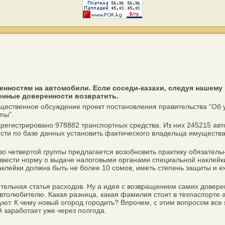
енностям на автомобили. Если соседи-казахи, следуя нашему
ненные доверенности возвратить.
ественное обсуждение проект постановления правительства “Об 
пы”.
егистрировано 978882 транспортных средства. Из них 245215 авто
ости по базе данных установить фактического владельца имущества
четвертой группы предлагается возобновить практику обязательн
вести норму о выдаче налоговыми органами специальной наклейки 
лейки должна быть не более 10 сомов, иметь степень защиты и еж
ельная статья расходов. Ну а идея с возвращением самих довере
автолюбителю. Какая разница, какая фамилия стоит в техпаспорте а
т. К чему новый огород городить? Впрочем, с этим вопросом все я
заработает уже через полгода.