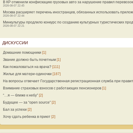
В КР отменили конфискацию грузовых авто за нарушение правил перевозок
2026-08-07 22:45
Москва расширяет перечень иностранцев, обязанных использовать прилож
2026-08-07 22:44
Минкультуры продлило конкурс по созданию культурных туристических прод
2026-08-07 22:21
ДИСКУССИИ
Домашние помощники
[1]
Звание должно быть почетным
[1]
Как пожаловаться на врача?
[111]
Жилье для матери-одиночки
[187]
На вопросы отвечает Государственная регистрационная служба при прави
Взимание страховых взносов с работающих пенсионеров
[1]
“…я — ближе к небу”
[2]
Будущее — за “open source”
[2]
Бал за успехи
[2]
Хочу сдать ребенка в приют
[2]