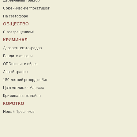
Деревянный трактор
Союзнические “покатушки”
На светофоре
ОБЩЕСТВО
С возвращением!
КРИМИНАЛ
Дерзость скотокрадов
Бандитская воля
ОПЭгэшник и обрез
Левый трафик
150-летний рекорд побит
Цветметчик из Марказа
Криминальные войны
КОРОТКО
Новый Пресняков