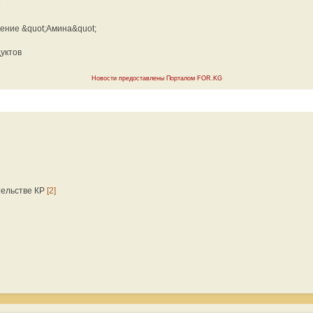
ение &quot;Амина&quot;
уктов
Новости предоставлены Порталом FOR.KG
тельстве КР
[2]