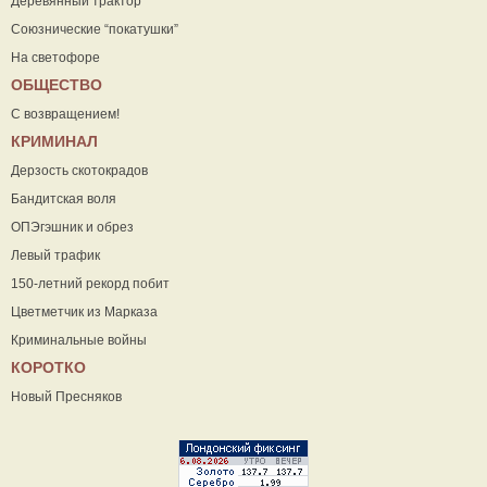
Деревянный трактор
Союзнические “покатушки”
На светофоре
ОБЩЕСТВО
С возвращением!
КРИМИНАЛ
Дерзость скотокрадов
Бандитская воля
ОПЭгэшник и обрез
Левый трафик
150-летний рекорд побит
Цветметчик из Марказа
Криминальные войны
КОРОТКО
Новый Пресняков