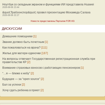
Ноутбук со складным экраном и функциями ИИ представила Huawei
2026-08-06 23:44
&quot;Трабзонспор&quot; провел презентацию Мохамеда Салаха
2026-08-06 22:27
Новости предоставлены Порталом FOR.KG
ДИСКУССИИ
Домашние помощники
[1]
Звание должно быть почетным
[1]
Как пожаловаться на врача?
[111]
Жилье для матери-одиночки
[187]
На вопросы отвечает Государственная регистрационная служба при
правительстве КР
[2]
Взимание страховых взносов с работающих пенсионеров
[1]
“…я — ближе к небу”
[2]
Будущее — за “open source”
[2]
Бал за успехи
[2]
Хочу сдать ребенка в приют
[2]