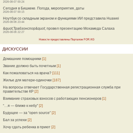
2026-08-07 00:24
Сегодня в Бишкеке. Погода, мероприятия, даты
2026-08-07 00:15
Ноутбук со складным экраном и функциями ИИ представила Huawei
2026-08-06 23:44
&quot;Трабзонспор&quot; провел презентацию Мохамеда Салаха
2026-08-06 22:27
Новости предоставлены Порталом FOR.KG
ДИСКУССИИ
Домашние помощники
[1]
Звание должно быть почетным
[1]
Как пожаловаться на врача?
[111]
Жилье для матери-одиночки
[187]
На вопросы отвечает Государственная регистрационная служба при
правительстве КР
[2]
Взимание страховых взносов с работающих пенсионеров
[1]
“…я — ближе к небу”
[2]
Будущее — за “open source”
[2]
Бал за успехи
[2]
Хочу сдать ребенка в приют
[2]