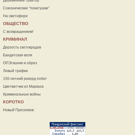
Деревянный трактор
Союзнические “покатушки”
На светофоре
ОБЩЕСТВО
С возвращением!
КРИМИНАЛ
Дерзость скотокрадов
Бандитская воля
ОПЭгэшник и обрез
Левый трафик
150-летний рекорд побит
Цветметчик из Марказа
Криминальные войны
КОРОТКО
Новый Пресняков