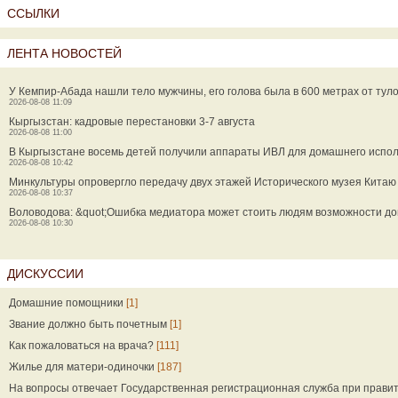
ССЫЛКИ
ЛЕНТА НОВОСТЕЙ
У Кемпир-Абада нашли тело мужчины, его голова была в 600 метрах от тул
2026-08-08 11:09
Кыргызстан: кадровые перестановки 3-7 августа
2026-08-08 11:00
В Кыргызстане восемь детей получили аппараты ИВЛ для домашнего испо
2026-08-08 10:42
Минкультуры опровергло передачу двух этажей Исторического музея Китаю
2026-08-08 10:37
Воловодова: &quot;Ошибка медиатора может стоить людям возможности до
2026-08-08 10:30
ДИСКУССИИ
Домашние помощники
[1]
Звание должно быть почетным
[1]
Как пожаловаться на врача?
[111]
Жилье для матери-одиночки
[187]
На вопросы отвечает Государственная регистрационная служба при прави