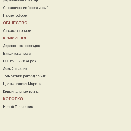
Деревянный трактор
Союзнические “покатушки”
На светофоре
ОБЩЕСТВО
С возвращением!
КРИМИНАЛ
Дерзость скотокрадов
Бандитская воля
ОПЭгэшник и обрез
Левый трафик
150-летний рекорд побит
Цветметчик из Марказа
Криминальные войны
КОРОТКО
Новый Пресняков