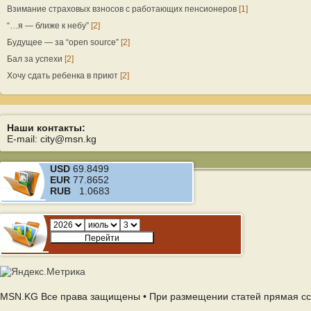
Взимание страховых взносов с работающих пенсионеров
[1]
“…я — ближе к небу”
[2]
Будущее — за “open source”
[2]
Бал за успехи
[2]
Хочу сдать ребенка в приют
[2]
Наши контакты:
E-mail: city@msn.kg
USD
69.8499
EUR
77.8652
RUB
1.0683
MSN.KG Все права защищены • При размещении статей прямая сс