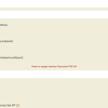
овища
льзования
говориться&quot;
Новости предоставлены Порталом FOR.KG
тельстве КР
[2]