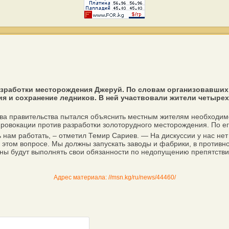
азработки месторождения Джеруй. По словам организовавших 
ия и сохранение ледников. В ней участвовали жители четырех
 правительства пытался объяснить местным жителям необходимост
овокации против разработки золоторудного месторождения. По ег
м работать, – отметил Темир Сариев. — На дискуссии у нас нет в
 этом вопросе. Мы должны запускать заводы и фабрики, в противн
аны будут выполнять свои обязанности по недопущению препятстви
Адрес материала: //msn.kg/ru/news/44460/