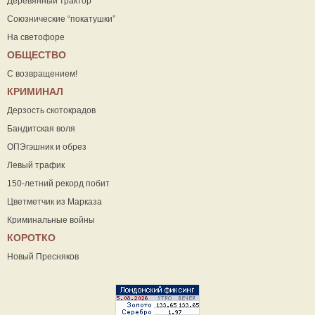
Деревянный трактор
Союзнические “покатушки”
На светофоре
ОБЩЕСТВО
С возвращением!
КРИМИНАЛ
Дерзость скотокрадов
Бандитская воля
ОПЭгэшник и обрез
Левый трафик
150-летний рекорд побит
Цветметчик из Марказа
Криминальные войны
КОРОТКО
Новый Пресняков