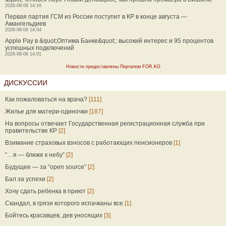
2026-08-06 14:16
Первая партия ГСМ из России поступит в КР в конце августа —
Амангельдиев
2026-08-06 14:04
Apple Pay в &quot;Оптима Банке&quot;: высокий интерес и 95 процентов
успешных подключений
2026-08-06 14:01
Новости предоставлены Порталом FOR.KG
ДИСКУССИИ
Как пожаловаться на врача?
[111]
Жилье для матери-одиночки
[187]
На вопросы отвечает Государственная регистрационная служба при
правительстве КР
[2]
Взимание страховых взносов с работающих пенсионеров
[1]
“…я — ближе к небу”
[2]
Будущее — за “open source”
[2]
Бал за успехи
[2]
Хочу сдать ребенка в приют
[2]
Скандал, в грязи которого испачканы все
[1]
Бойтесь красавцев, дев уносящих
[3]