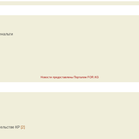
енальти
Новости предоставлены Порталом FOR.KG
тельстве КР
[2]