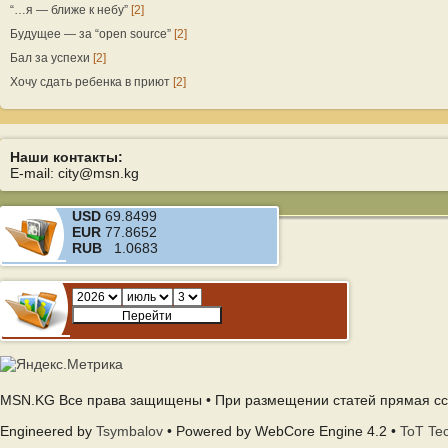
“…я — ближе к небу”
[2]
Будущее — за “open source”
[2]
Бал за успехи
[2]
Хочу сдать ребенка в приют
[2]
Наши контакты:
E-mail: city@msn.kg
USD
69.8499
EUR
77.8652
RUB
1.0683
MSN.KG Все права защищены • При размещении статей прямая сс
Engineered by
Tsymbalov
• Powered by WebCore Engine 4.2 •
ToT Te