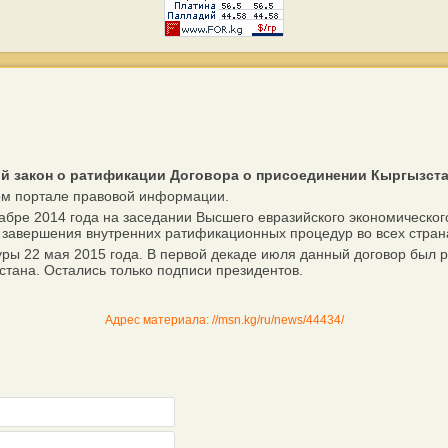
 закон о ратификации Договора о присоединении Кыргызста
м портале правовой информации.
ре 2014 года на заседании Высшего евразийского экономического
 завершения внутренних ратификационных процедур во всех стран
ы 22 мая 2015 года. В первой декаде июля данный договор был 
тана. Остались только подписи президентов.
Адрес материала: //msn.kg/ru/news/44434/