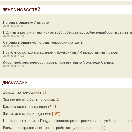
ЛЕНТА НОВОСТЕЙ
Погода в Бишкеке 7 августа
2026-08-07 03:30
ПСЖ выиграл Лигу чемпионов 2026, обыграв &quot;Арсенал&quot; в серии п
2026-08-07 00:24
Сегодня в Бишкеке. Погода, мероприятия, даты
2026-08-07 00:15
Ноутбук со складным экраном и функциями ИИ представила Huawei
2026-08-06 23:44
&quot;Трабзонспор&quot; провел презентацию Мохамеда Салаха
2026-08-06 22:27
ДИСКУССИИ
Домашние помощники
[1]
Звание должно быть почетным
[1]
Как пожаловаться на врача?
[111]
Жилье для матери-одиночки
[187]
На вопросы отвечает Государственная регистрационная служба при прави
Взимание страховых взносов с работающих пенсионеров
[1]