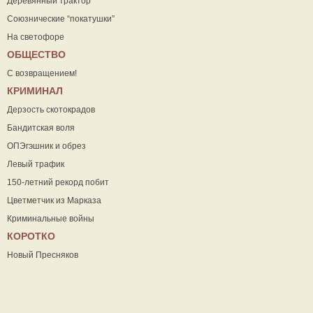
Деревянный трактор
Союзнические “покатушки”
На светофоре
ОБЩЕСТВО
С возвращением!
КРИМИНАЛ
Дерзость скотокрадов
Бандитская воля
ОПЭгэшник и обрез
Левый трафик
150-летний рекорд побит
Цветметчик из Марказа
Криминальные войны
КОРОТКО
Новый Пресняков