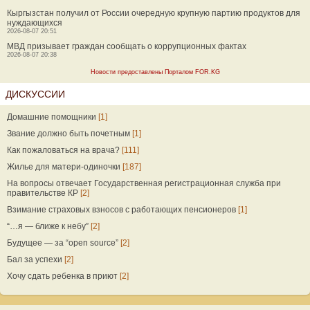
Кыргызстан получил от России очередную крупную партию продуктов для
нуждающихся
2026-08-07 20:51
МВД призывает граждан сообщать о коррупционных фактах
2026-08-07 20:38
Новости предоставлены Порталом FOR.KG
ДИСКУССИИ
Домашние помощники
[1]
Звание должно быть почетным
[1]
Как пожаловаться на врача?
[111]
Жилье для матери-одиночки
[187]
На вопросы отвечает Государственная регистрационная служба при
правительстве КР
[2]
Взимание страховых взносов с работающих пенсионеров
[1]
“…я — ближе к небу”
[2]
Будущее — за “open source”
[2]
Бал за успехи
[2]
Хочу сдать ребенка в приют
[2]