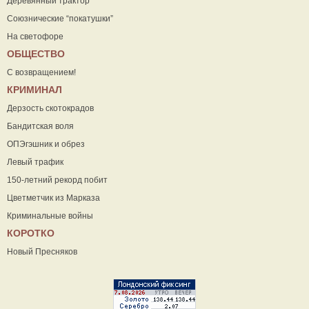
Деревянный трактор
Союзнические “покатушки”
На светофоре
ОБЩЕСТВО
С возвращением!
КРИМИНАЛ
Дерзость скотокрадов
Бандитская воля
ОПЭгэшник и обрез
Левый трафик
150-летний рекорд побит
Цветметчик из Марказа
Криминальные войны
КОРОТКО
Новый Пресняков