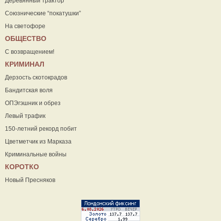
Деревянный трактор
Союзнические “покатушки”
На светофоре
ОБЩЕСТВО
С возвращением!
КРИМИНАЛ
Дерзость скотокрадов
Бандитская воля
ОПЭгэшник и обрез
Левый трафик
150-летний рекорд побит
Цветметчик из Марказа
Криминальные войны
КОРОТКО
Новый Пресняков