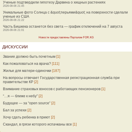
Ученые подтвердили гипотезу Дарвина о хищных растениях
2026-08-06 21:45
Уникальные фото Солнца с &quot;перьями&quot; на поверхности сделали
ученые из США
2026-08-06 21:22
Часть Бишкека останется без света — график отключений на 7 августа
2026-08-06 21:01
Новости предоставлены Порталом FOR.KG
ДИСКУССИИ
Звание должно быть почетным
[1]
Как пожаловаться на врача?
[111]
Жилье для матери-одиночки
[187]
На вопросы отвечает Государственная регистрационная служба при
правительстве КР
[2]
Взимание страховых взносов с работающих пенсионеров
[1]
“…я — ближе к небу”
[2]
Будущее — за “open source”
[2]
Бал за успехи
[2]
Хочу сдать ребенка в приют
[2]
Скандал, в грязи которого испачканы все
[1]