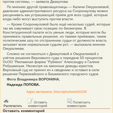
против системы, — заявила Джакупова.
По мнению другой правозащитницы — Каличи Омуралиевой,
давление административного ресурса на Сооронкулову можно
расценивать как устрашающий приём для всех судей, которые
когда-либо могут выступить против власти.
— Кроме Сооронкуловой было ещё несколько судей, которые
так же озвучивают свою позицию по биометрии. В
Конституционной палате есть умные люди, которые могли бы
принимать правильные решения, но такими приёмами, таким
политическим шоу по отстранению судьи от должности власть
затыкает всем нормальным судьям рот, — высказала мнение
Омуралиева.
Сложно не согласиться с Джакуповой и Омуралиевой с
учётом решения Верховного суда о передаче 50 процентов
ОсОО “Рекламная фирма “Рубикон” Александру и Галине
Рябушкиным. Несмотря на законные доводы юристов,
Верховный суд не принял их к сведению и оставил в силе
решения Первомайского и Бишкекского городского судов.
Фото Владимира ВОРОНИНА.
Надежда ПОПОВА.
Адрес материала: //msn.kg/ru/news/44328/
Оставить
Посмотреть
Распечатать
комментарий
комментарии
Оставить комментарий