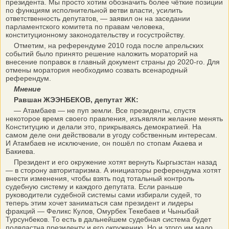
президента. Мы просто хотим обозначить более чёткие позиции
по функциям исполнительной ветви власти, усилить
ответственность депутатов, — заявил он на заседании
парламентского комитета по правам человека,
конституционному законодательству и госустройству.
Отметим, на референдуме 2010 года после апрельских
событий было принято решение наложить мораторий на
внесение поправок в главный документ страны до 2020-го. Для
отмены моратория необходимо созвать всенародный
референдум.
Мнение
Равшан ЖЭЭНБЕКОВ, депутат ЖК:
— Атамбаев — не пуп земли. Все президенты, спустя
некоторое время своего правления, изъявляли желание менять
Конституцию и делали это, прикрываясь демократией. На
самом деле они действовали в угоду собственным интересам.
И Атамбаев не исключение, он пошёл по стопам Акаева и
Бакиева.
Президент и его окружение хотят вернуть Кыргызстан назад
— в сторону авторитаризма. А инициаторы референдума хотят
внести изменения, чтобы взять под тотальный контроль
судебную систему и каждого депутата. Если раньше
руководители судебной системы сами избирали судей, то
теперь этим хочет заниматься сам президент и лидеры
фракций — Феликс Кулов, Омурбек Текебаев и Чыныбай
Турсунбеков. То есть в дальнейшем судебная система будет
подвластна президенту и его окружению. Но и этого им мало.