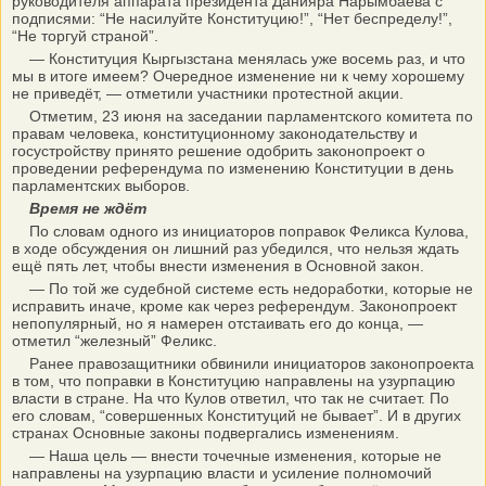
руководителя аппарата президента Данияра Нарымбаева с
подписями: “Не насилуйте Конституцию!”, “Нет беспределу!”,
“Не торгуй страной”.
— Конституция Кыргызстана менялась уже восемь раз, и что
мы в итоге имеем? Очередное изменение ни к чему хорошему
не приведёт, — отметили участники протестной акции.
Отметим, 23 июня на заседании парламентского комитета по
правам человека, конституционному законодательству и
госустройству принято решение одобрить законопроект о
проведении референдума по изменению Конституции в день
парламентских выборов.
Время не ждёт
По словам одного из инициаторов поправок Феликса Кулова,
в ходе обсуждения он лишний раз убедился, что нельзя ждать
ещё пять лет, чтобы внести изменения в Основной закон.
— По той же судебной системе есть недоработки, которые не
исправить иначе, кроме как через референдум. Законопроект
непопулярный, но я намерен отстаивать его до конца, —
отметил “железный” Феликс.
Ранее правозащитники обвинили инициаторов законопроекта
в том, что поправки в Конституцию направлены на узурпацию
власти в стране. На что Кулов ответил, что так не считает. По
его словам, “совершенных Конституций не бывает”. И в других
странах Основные законы подвергались изменениям.
— Наша цель — внести точечные изменения, которые не
направлены на узурпацию власти и усиление полномочий