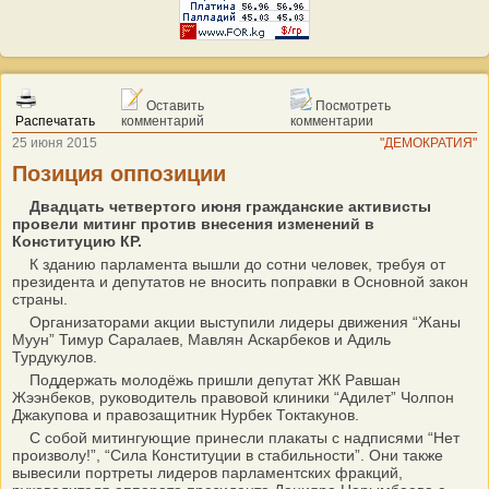
Оставить
Посмотреть
Распечатать
комментарий
комментарии
25 июня 2015
"ДЕМОКРАТИЯ"
Позиция оппозиции
Двадцать четвертого июня гражданские активисты
провели митинг против внесения изменений в
Конституцию КР.
К зданию парламента вышли до сотни человек, требуя от
президента и депутатов не вносить поправки в Основной закон
страны.
Организаторами акции выступили лидеры движения “Жаны
Муун” Тимур Саралаев, Мавлян Аскарбеков и Адиль
Турдукулов.
Поддержать молодёжь пришли депутат ЖК Равшан
Жээнбеков, руководитель правовой клиники “Адилет” Чолпон
Джакупова и правозащитник Нурбек Токтакунов.
С собой митингующие принесли плакаты с надписями “Нет
произволу!”, “Сила Конституции в стабильности”. Они также
вывесили портреты лидеров парламентских фракций,