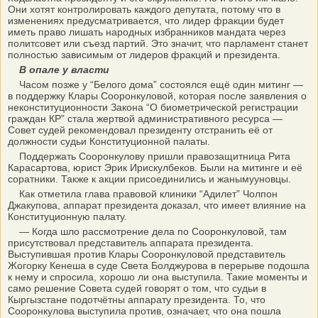
Они хотят контролировать каждого депутата, потому что в
изменениях предусматривается, что лидер фракции будет
иметь право лишать народных избранников мандата через
политсовет или съезд партий. Это значит, что парламент станет
полностью зависимым от лидеров фракций и президента.
В опале у власти
Часом позже у “Белого дома” состоялся ещё один митинг —
в поддержку Клары Сооронкуловой, которая после заявления о
неконституционности Закона “О биометрической регистрации
граждан КР” стала жертвой административного ресурса —
Совет судей рекомендовал президенту отстранить её от
должности судьи Конституционной палаты.
Поддержать Сооронкулову пришли правозащитница Рита
Карасартова, юрист Эрик Ирискулбеков. Были на митинге и её
соратники. Также к акции присоединились и жанымууновцы.
Как отметила глава правовой клиники “Адилет” Чолпон
Джакупова, аппарат президента доказал, что имеет влияние на
Конституционную палату.
— Когда шло рассмотрение дела по Сооронкуловой, там
присутствовал представитель аппарата президента.
Выступившая против Клары Сооронкуловой представитель
Жогорку Кенеша в суде Света Болджурова в перерыве подошла
к нему и спросила, хорошо ли она выступила. Такие моменты и
само решение Совета судей говорят о том, что судьи в
Кыргызстане подотчётны аппарату президента. То, что
Сооронкулова выступила против, означает, что она пошла