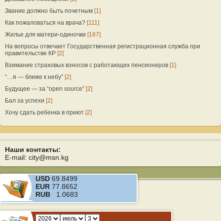
Звание должно быть почетным
[1]
Как пожаловаться на врача?
[111]
Жилье для матери-одиночки
[187]
На вопросы отвечает Государственная регистрационная служба при
правительстве КР
[2]
Взимание страховых взносов с работающих пенсионеров
[1]
“…я — ближе к небу”
[2]
Будущее — за “open source”
[2]
Бал за успехи
[2]
Хочу сдать ребенка в приют
[2]
Наши контакты:
E-mail: city@msn.kg
USD
69.8499
EUR
77.8652
RUB
1.0683