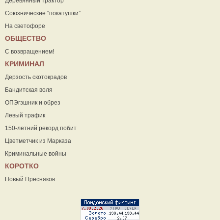
Деревянный трактор
Союзнические “покатушки”
На светофоре
ОБЩЕСТВО
С возвращением!
КРИМИНАЛ
Дерзость скотокрадов
Бандитская воля
ОПЭгэшник и обрез
Левый трафик
150-летний рекорд побит
Цветметчик из Марказа
Криминальные войны
КОРОТКО
Новый Пресняков