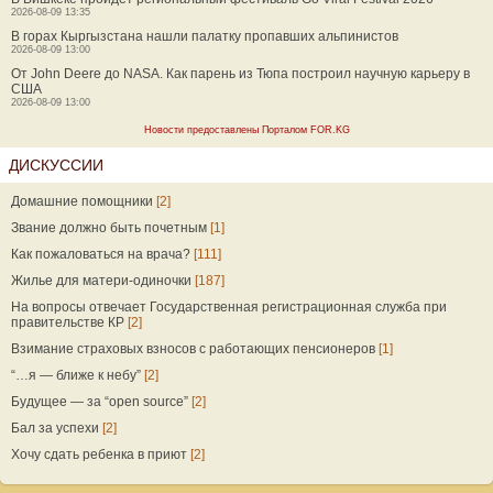
2026-08-09 13:35
В горах Кыргызстана нашли палатку пропавших альпинистов
2026-08-09 13:00
От John Deere до NASA. Как парень из Тюпа построил научную карьеру в
США
2026-08-09 13:00
Новости предоставлены Порталом FOR.KG
ДИСКУССИИ
Домашние помощники
[2]
Звание должно быть почетным
[1]
Как пожаловаться на врача?
[111]
Жилье для матери-одиночки
[187]
На вопросы отвечает Государственная регистрационная служба при
правительстве КР
[2]
Взимание страховых взносов с работающих пенсионеров
[1]
“…я — ближе к небу”
[2]
Будущее — за “open source”
[2]
Бал за успехи
[2]
Хочу сдать ребенка в приют
[2]