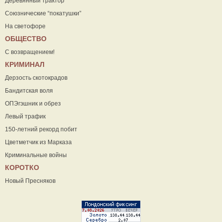
Деревянный трактор
Союзнические “покатушки”
На светофоре
ОБЩЕСТВО
С возвращением!
КРИМИНАЛ
Дерзость скотокрадов
Бандитская воля
ОПЭгэшник и обрез
Левый трафик
150-летний рекорд побит
Цветметчик из Марказа
Криминальные войны
КОРОТКО
Новый Пресняков