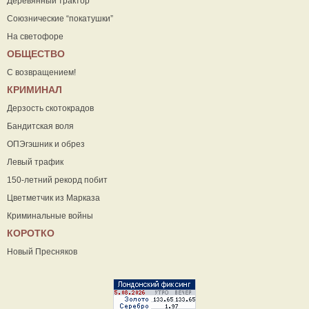
Деревянный трактор
Союзнические “покатушки”
На светофоре
ОБЩЕСТВО
С возвращением!
КРИМИНАЛ
Дерзость скотокрадов
Бандитская воля
ОПЭгэшник и обрез
Левый трафик
150-летний рекорд побит
Цветметчик из Марказа
Криминальные войны
КОРОТКО
Новый Пресняков