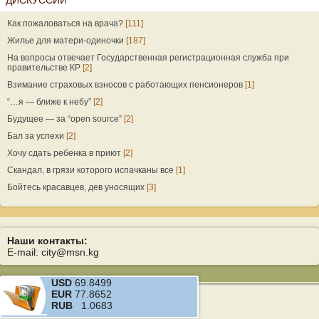
ДИСКУССИИ
Как пожаловаться на врача?
[111]
Жилье для матери-одиночки
[187]
На вопросы отвечает Государственная регистрационная служба при
правительстве КР
[2]
Взимание страховых взносов с работающих пенсионеров
[1]
“…я — ближе к небу”
[2]
Будущее — за “open source”
[2]
Бал за успехи
[2]
Хочу сдать ребенка в приют
[2]
Скандал, в грязи которого испачканы все
[1]
Бойтесь красавцев, дев уносящих
[3]
Наши контакты:
E-mail: city@msn.kg
USD
69.8499
EUR
77.8652
RUB
1.0683