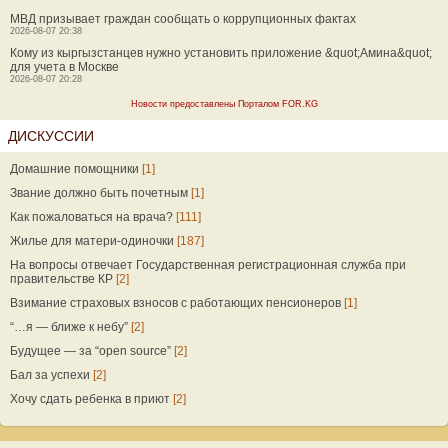
МВД призывает граждан сообщать о коррупционных фактах
2026-08-07 20:38
Кому из кыргызстанцев нужно установить приложение &quot;Амина&quot;
для учета в Москве
2026-08-07 20:28
Новости предоставлены Порталом FOR.KG
ДИСКУССИИ
Домашние помощники
[1]
Звание должно быть почетным
[1]
Как пожаловаться на врача?
[111]
Жилье для матери-одиночки
[187]
На вопросы отвечает Государственная регистрационная служба при
правительстве КР
[2]
Взимание страховых взносов с работающих пенсионеров
[1]
“…я — ближе к небу”
[2]
Будущее — за “open source”
[2]
Бал за успехи
[2]
Хочу сдать ребенка в приют
[2]