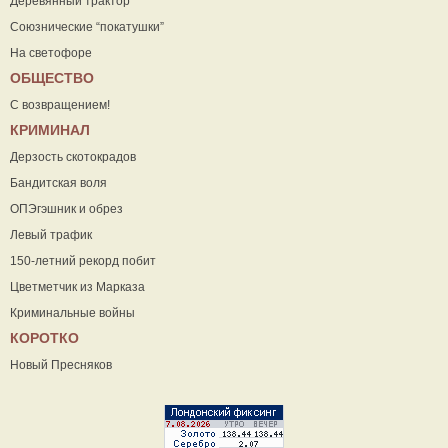
Деревянный трактор
Союзнические “покатушки”
На светофоре
ОБЩЕСТВО
С возвращением!
КРИМИНАЛ
Дерзость скотокрадов
Бандитская воля
ОПЭгэшник и обрез
Левый трафик
150-летний рекорд побит
Цветметчик из Марказа
Криминальные войны
КОРОТКО
Новый Пресняков